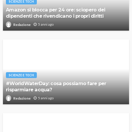
SCIENZE E TECH
Amazon si blocca per 24 ore: sciopero dei
dipendenti che rivendicano i propri diritti
5 anni ago
Redazione
SCIENZE E TECH
#WorldWaterDay: cosa possiamo fare per
risparmiare acqua?
5 anni ago
Redazione