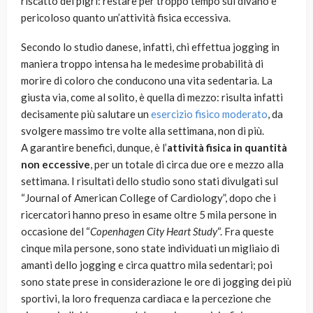
riscatto dei pigri: restare per troppo tempo sul divano è
pericoloso quanto un’attività fisica eccessiva.
Secondo lo studio danese, infatti, chi effettua jogging in
maniera troppo intensa ha le medesime probabilità di
morire di coloro che conducono una vita sedentaria. La
giusta via, come al solito, è quella di mezzo: risulta infatti
decisamente più salutare un
esercizio fisico moderato
, da
svolgere massimo tre volte alla settimana, non di più.
A garantire benefici, dunque, è l’
attività fisica in quantità
non eccessive
, per un totale di circa due ore e mezzo alla
settimana. I risultati dello studio sono stati divulgati sul
“Journal of American College of Cardiology”, dopo che i
ricercatori hanno preso in esame oltre 5 mila persone in
occasione del “
Copenhagen City Heart Study
“. Fra queste
cinque mila persone, sono state individuati un migliaio di
amanti dello jogging e circa quattro mila sedentari; poi
sono state prese in considerazione le ore di jogging dei più
sportivi, la loro frequenza cardiaca e la percezione che