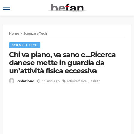
Home
Scienze e Tech
SCIENZE E TECH
Chi va piano, va sano e…Ricerca
danese mette in guardia da
un’attività fisica eccessiva
11 anni ago
attività fisica
salute
Redazione