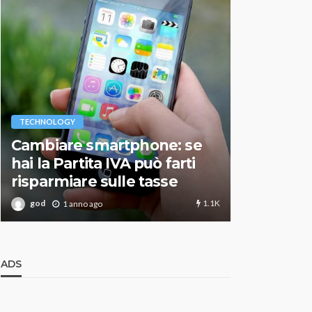
VARIE
TECHNOLOGY
Migliori r
Cambiare smartphone: se
guida agg
hai la Partita IVA può farti
scegliere
risparmiare sulle tasse
perfetto
1.1K
god
god
1 anno ago
1 an
ADS