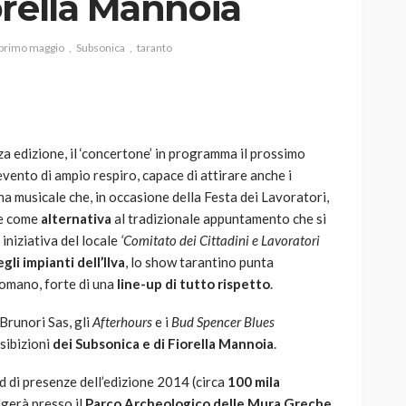
orella Mannoia
primo maggio
Subsonica
taranto
AUTO
SPORT
MG alle Final 8 di Coppa
za edizione, il ‘concertone’ in programma il prossimo
Davis: tennis mondiale e
evento di ampio respiro, capace di attirare anche i
passione per
 musicale che, in occasione della Festa dei Lavoratori,
quale
l’automobilismo
ne come
alternativa
al tradizionale appuntamento che si
o prato
abbracciano la stessa causa
iniziativa del locale
‘Comitato dei Cittadini e Lavoratori
li impianti dell’Ilva
, lo show tarantino punta
784
580
god
9 mesi ago
romano, forte di una
line-up di tutto rispetto
.
Brunori Sas, gli
Afterhours
e i
Bud Spencer Blues
esibizioni
dei Subsonica e di Fiorella Mannoia
.
d di presenze dell’edizione 2014 (circa
100 mila
olgerà presso il
Parco Archeologico delle Mura Greche