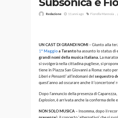
Subsonica e Fi
Redazione
11 anni ago
Fiorella Mannoia
UN CAST DI GRANDI NOMI
– Giunto alla ter
1°
Maggio
a Taranto
ha assunto lo status di 
VARIE
grandi nomi della musica italiana.
La maratona
Robot tagliaerba: 
si svolgerà nella cittadina pugliese, si propo
scegliere per il tu
tiene in Piazza San Giovanni a Roma: nato per 
Liberi e Pensanti’
all’indomani del
sequestro deg
god
1 anno ago
quest’anno ad oscurare anche il ‘concertone’ 
Dopo l’annuncio della presenza di Caparezza, 
Explosion
, è arrivata anche la conferma delle 
NON SOLO MUSICA
– Insomma, dopo il recor
presenze
), il concerto ‘alternativo’ che si sv