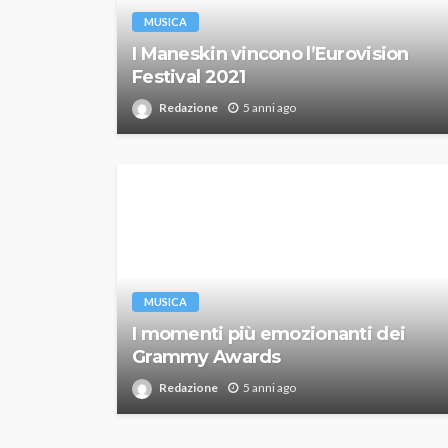
MUSICA
I Maneskin vincono l’Eurovision
Festival 2021
Redazione
5 anni ago
MUSICA
I momenti più emozionanti dei
Grammy Awards
Redazione
5 anni ago