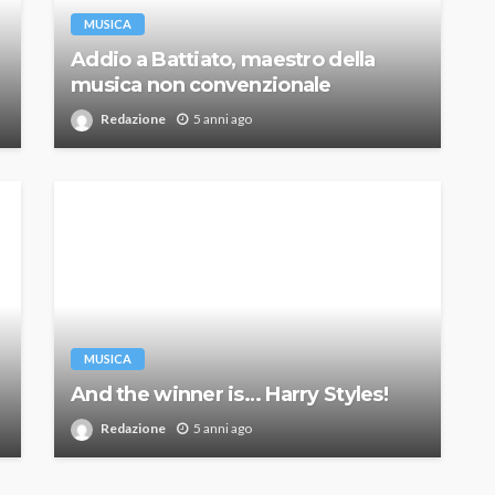
MUSICA
Addio a Battiato, maestro della
musica non convenzionale
Redazione
5 anni ago
MUSICA
And the winner is… Harry Styles!
Redazione
5 anni ago