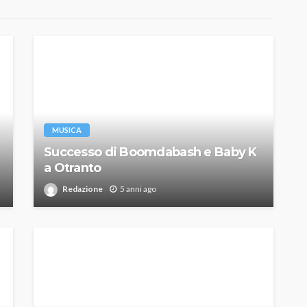
MUSICA
Successo di Boomdabash e Baby K
a Otranto
Redazione
5 anni ago