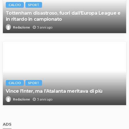
CALCIO
SPORT
Tottenham disastroso, fuori dall’Europa League e
in ritardo in campionato
5 anni ago
Redazione
CALCIO
SPORT
Vince l’Inter, ma l’Atalanta meritava di più
5 anni ago
Redazione
ADS