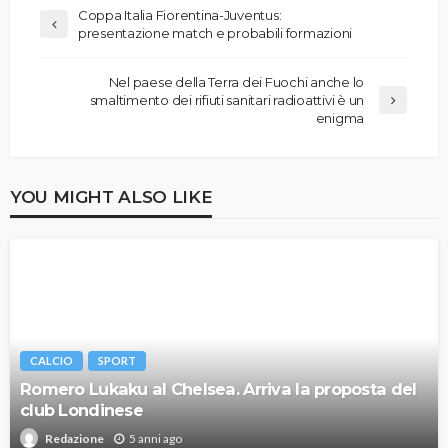
Coppa Italia Fiorentina-Juventus:
presentazione match e probabili formazioni
Nel paese della Terra dei Fuochi anche lo
smaltimento dei rifiuti sanitari radioattivi è un
enigma
YOU MIGHT ALSO LIKE
CALCIO
SPORT
Romero Lukaku al Chelsea. Arriva la proposta del
club Londinese
5 anni ago
Redazione