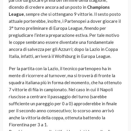
partite da giocare prima del termine della stagione,
dicendo di credere ancora ad un posto in
Champions
League
, sempre che si ottengano 9 vittorie. Il sesto posto
attuale porterebbe, inoltre, i Partenopei a dover giocare il
3° turno preliminare di Europa League, finendo per
pregiudicare l’intera preparazione estiva. Per tale motivo
le coppe sembrano essere diventate una fondamentale
ancora di salvezza per gli Azzurri; dopo la Lazio in Coppa
Italia, infatti, arriverà il Wolfsburg in Europa League.
Per la partita con la Lazio, il tecnico partenopeo ha in
mente di ricorrere al turnover, ma si troverà di fronte la
squadra italiana più in forma del momento, che ha ottenuto
7 vittorie di fila in campionato. Nel caso in cui il Napoli
riuscisse a centrare il passaggio del turno (sarebbe
sufficiente un pareggio per 0 a 0) approderebbe in finale
per il secondo anno consecutivo; lo scorso anno arrivò
anche la vittoria della coppa, ottenuta battendo la
Fiorentina per 3 a 1.