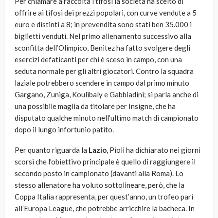
Per chiamare a raccolta i tifosi la società ha scelto di
offrire ai tifosi dei prezzi popolari, con curve vendute a 5
euro e distinti a 8; in prevendita sono stati ben 35.000 i
biglietti venduti. Nel primo allenamento successivo alla
sconfitta dell’Olimpico, Benitez ha fatto svolgere degli
esercizi defaticanti per chi è sceso in campo, con una
seduta normale per gli altri giocatori. Contro la squadra
laziale potrebbero scendere in campo dal primo minuto
Gargano, Zuniga, Koulibaly e Gabbiadini; si parla anche di
una possibile maglia da titolare per Insigne, che ha
disputato qualche minuto nell’ultimo match di campionato
dopo il lungo infortunio patito.
Per quanto riguarda la
Lazio
, Pioli ha dichiarato nei giorni
scorsi che l’obiettivo principale è quello di raggiungere il
secondo posto in campionato (davanti alla Roma). Lo
stesso allenatore ha voluto sottolineare, però, che la
Coppa Italia rappresenta, per quest’anno, un trofeo pari
all’Europa League, che potrebbe arricchire la bacheca. In