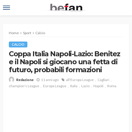
Home
Sport
Calcio
CALCIO
Coppa Italia Napoli-Lazio: Benitez
e il Napoli si giocano una fetta di
futuro, probabili formazioni
11 anni ago
all'Europa League
Cagliari
Redazione
champion's League
Europa League
Italia
Lazio
Napoli
Roma