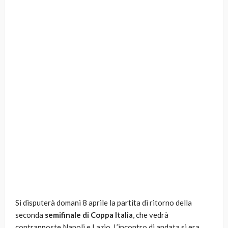
Si disputerà domani 8 aprile la partita di ritorno della
seconda
semifinale di Coppa Italia
, che vedrà
contrapposte Napoli e Lazio. L’incontro di andata si era