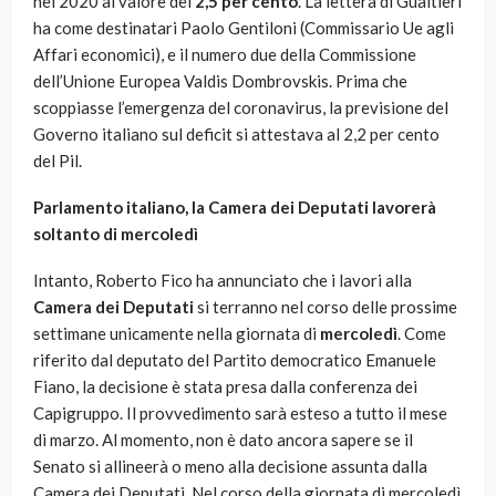
nel 2020 al valore del
2,5 per cento
. La lettera di Gualtieri
ha come destinatari Paolo Gentiloni (Commissario Ue agli
Affari economici), e il numero due della Commissione
dell’Unione Europea Valdis Dombrovskis. Prima che
scoppiasse l’emergenza del coronavirus, la previsione del
Governo italiano sul deficit si attestava al 2,2 per cento
del Pil.
Parlamento italiano, la Camera dei Deputati lavorerà
soltanto di mercoledì
Intanto, Roberto Fico ha annunciato che i lavori alla
Camera dei Deputati
si terranno nel corso delle prossime
settimane unicamente nella giornata di
mercoledì
. Come
riferito dal deputato del Partito democratico Emanuele
Fiano, la decisione è stata presa dalla conferenza dei
Capigruppo. Il provvedimento sarà esteso a tutto il mese
di marzo. Al momento, non è dato ancora sapere se il
Senato si allineerà o meno alla decisione assunta dalla
Camera dei Deputati. Nel corso della giornata di mercoledì