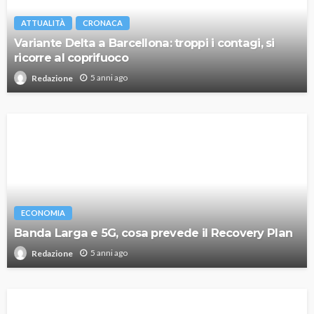
ATTUALITÀ
CRONACA
Variante Delta a Barcellona: troppi i contagi, si
ricorre al coprifuoco
5 anni ago
Redazione
ECONOMIA
Banda Larga e 5G, cosa prevede il Recovery Plan
5 anni ago
Redazione