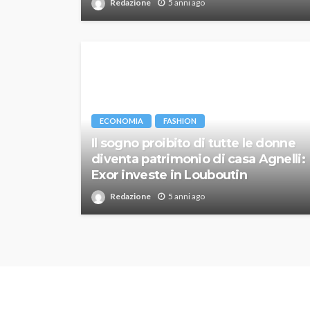
Redazione
5 anni ago
ECONOMIA
FASHION
Il sogno proibito di tutte le donne
diventa patrimonio di casa Agnelli:
Exor investe in Louboutin
Redazione
5 anni ago