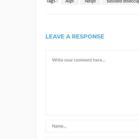
Tags :
Aspi
Naspi
sussidio disocc
LEAVE A RESPONSE