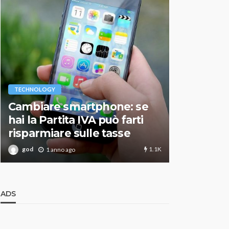
VARIE
TECHNOLOGY
Migliori r
Cambiare smartphone: se
guida agg
hai la Partita IVA può farti
scegliere
risparmiare sulle tasse
perfetto
1.1K
god
god
1 anno ago
1 an
ADS