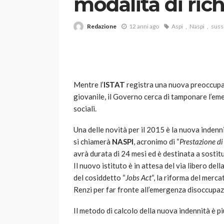
modalità di rich
Redazione
12 anni ago
Aspi
Naspi
suss
Mentre l’
ISTAT
registra una nuova preoccup
giovanile, il Governo cerca di tamponare l’e
VARIE
sociali.
Robot tagliaerba: 
scegliere per il tu
Una delle novità per il 2015 è la nuova indenn
si chiamerà
NASPI
, acronimo di “
Prestazione di
god
1 anno ago
avrà durata di 24 mesi ed è destinata a sostitu
Il nuovo istituto è in attesa del via libero de
del cosiddetto “
Jobs Act
“, la riforma del merc
Renzi per far fronte all’emergenza disoccupaz
Il metodo di calcolo della nuova indennità è p