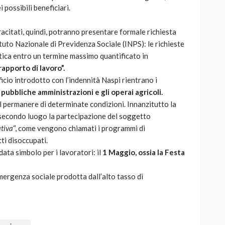
 possibili beneficiari.
acitati, quindi, potranno presentare formale richiesta
ituto Nazionale di Previdenza Sociale (INPS): le richieste
tica entro un termine massimo quantificato in
rapporto di lavoro”.
ficio introdotto con l’indennità Naspi rientrano i
pubbliche amministrazioni e gli operai agricoli.
l permanere di determinate condizioni. Innanzitutto la
 secondo luogo la partecipazione del soggetto
ativa
“, come vengono chiamati i programmi di
ti disoccupati.
data simbolo per i lavoratori: il
1 Maggio, ossia la Festa
emergenza sociale prodotta dall’alto tasso di