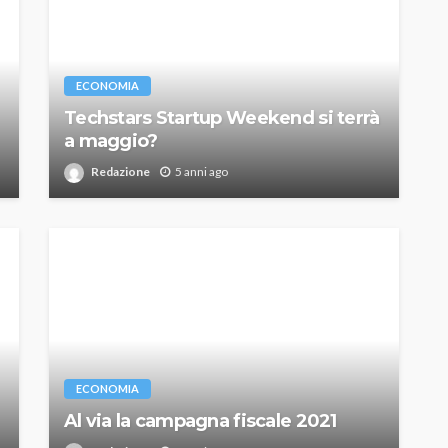
ECONOMIA
Techstars Startup Weekend si terrà
a maggio?
Redazione
5 anni ago
ECONOMIA
Al via la campagna fiscale 2021