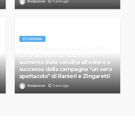
Redazione
5 anni ago
ECONOMIA
2020 straordinario per il Pastificio
Garofalo: +35% di fatturato,
aumento delle vendite all’estero e
successo della campagna “un vero
spettacolo” di Ranieri e Zingaretti
Redazione
5 anni ago