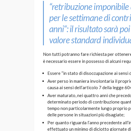
“
retribuzione imponibile a
per le settimane di contr
anni
“: il risultato sarà p
valore standard individua
Non tutti potranno fare richiesta per ottener
è necessario essere in possesso di alcuni requi
Essere “in stato di disoccupazione ai sensi d
Aver perso in maniera involontaria il propri
causa ai sensi dell’articolo 7 della legge 6
Aver maturato, nei quattro anni che precedo
determinato periodo di contribuzione quantif
tempo non particolarmente lungo proprio per
delle persone in situazioni più disagiate;
Per quanto riguarda l’anno precedente all’i
effettuato un minimo di diciotto giornate d