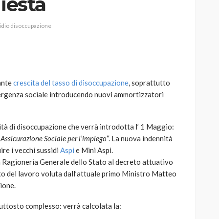
iesta
idio disoccupazione
AUTO
SPORT
MG alle Final 8 di Coppa
ante
crescita del tasso di disoccupazione
, soprattutto
Davis: tennis mondiale e
mergenza sociale introducendo nuovi ammortizzatori
passione per
quale
l’automobilismo
o prato
abbracciano la stessa causa
ità di disoccupazione che verrà introdotta l’ 1 Maggio:
 Assicurazione Sociale per l’impiego
“. La nuova indennità
786
582
god
9 mesi ago
ire i vecchi sussidi
Aspi
e Mini Aspi.
lla Ragioneria Generale dello Stato al decreto attuativo
ato del lavoro voluta dall’attuale primo Ministro Matteo
ione.
iuttosto complesso: verrà calcolata la: