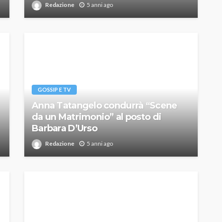
Redazione
5 anni ago
GOSSIP E TV
Anna Tatangelo condurrà “Scene
da un Matrimonio” al posto di
Barbara D’Urso
Redazione
5 anni ago