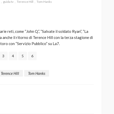
guida tv
Terence Hill
Tom Hanks
ie reti, come “John Q.”, “Salvate il soldato Ryan”, “La
AUTO
SPORT
ma anche il ritorno di Terence Hill con la terza stagione di
MG alle Final 8 di Coppa
ntoro con “Servizio Pubblico” su La7.
Davis: tennis mondiale e
passione per
3
4
5
6
quale
l’automobilismo
o prato
abbracciano la stessa causa
Terence Hill
Tom Hanks
786
583
god
9 mesi ago