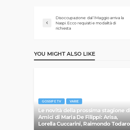
Disoccupazione: dal 1 Maggio arriva la
Naspi. Ecco requisiti e modalità di
richiesta
YOU MIGHT ALSO LIKE
GOSSIP E TV
VARIE
Le novità della prossima stagione d
Amici di Maria De Filippi: Arisa,
Lorella Cuccarini, Raimondo Todaro