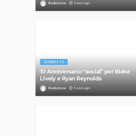
Redazione
5 anni ago
GOSSIP E TV
10 Anniversario “social” per Blake
Lively e Ryan Reynolds
Redazione
5 anni ago