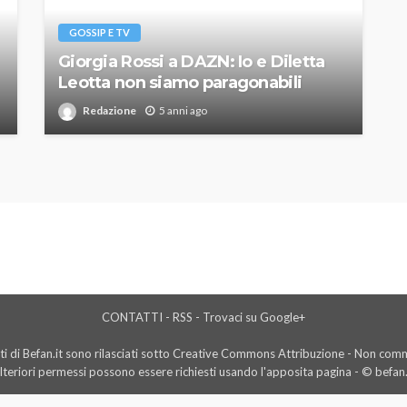
GOSSIP E TV
Giorgia Rossi a DAZN: Io e Diletta
Leotta non siamo paragonabili
Redazione
5 anni ago
CONTATTI
-
RSS
-
Trovaci su Google+
i di Befan.it sono rilasciati sotto Creative Commons Attribuzione - Non comme
lteriori permessi possono essere richiesti usando l'
apposita pagina
- © befan.