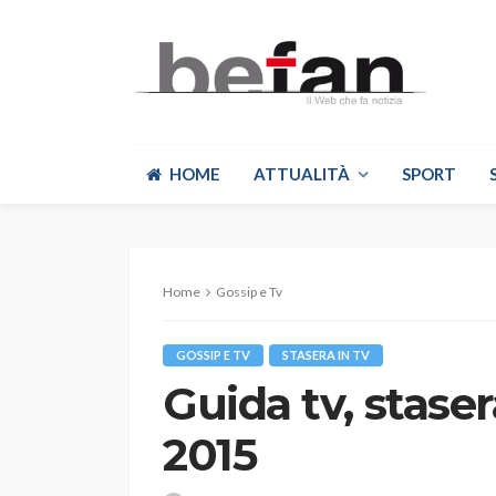
HOME
ATTUALITÀ
SPORT
Home
Gossip e Tv
GOSSIP E TV
STASERA IN TV
Guida tv, staser
2015