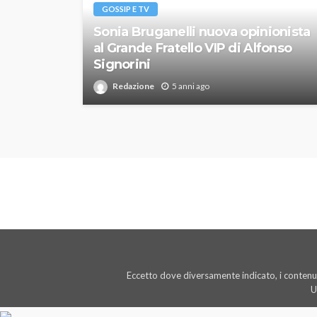
GOSSIP E TV
Sonia Bruganelli nuova opinionista
al Grande Fratello VIP di Alfonso
Signorini
Redazione
5 anni ago
Eccetto dove diversamente indicato, i contenut
U