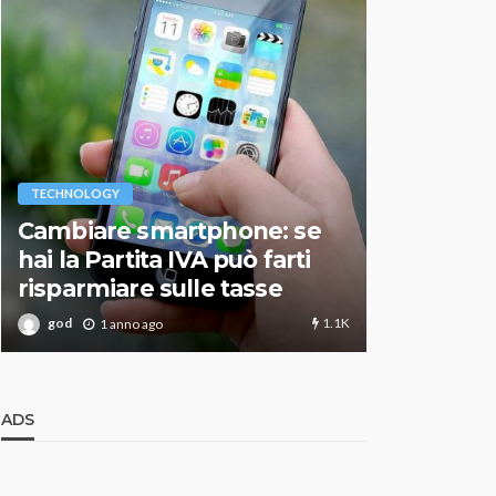
VARIE
TECHNOLOGY
Migliori r
Cambiare smartphone: se
guida agg
hai la Partita IVA può farti
scegliere
risparmiare sulle tasse
perfetto
1.1K
god
god
1 anno ago
1 an
ADS