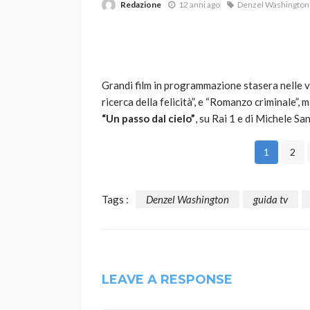
Redazione
12 anni ago
Denzel Washington
Grandi film in programmazione stasera nelle var
ricerca della felicità”, e “Romanzo criminale”, 
“Un passo dal cielo”
, su Rai 1 e di Michele Sa
VARIE
1
2
Robot tagliaerba: 
scegliere per il tu
Tags :
Denzel Washington
guida tv
god
1 anno ago
LEAVE A RESPONSE