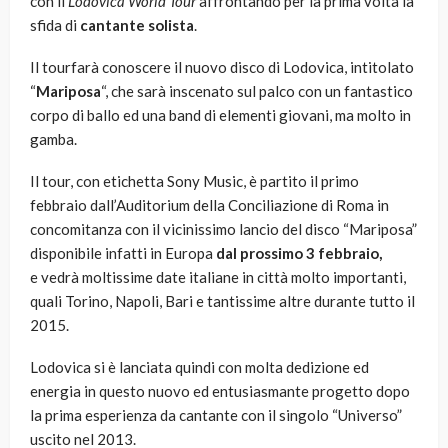
con il
Lodovica World Tour
affrontando per la prima volta la
sfida di
cantante solista
.
Il tourfarà conoscere il nuovo disco di Lodovica, intitolato
“
Mariposa
“, che sarà inscenato sul palco con un fantastico
corpo di ballo ed una band di elementi giovani, ma molto in
gamba.
Il tour, con etichetta Sony Music, è partito il primo
febbraio dall’Auditorium della Conciliazione di Roma in
concomitanza con il vicinissimo lancio del disco “Mariposa”
disponibile infatti in Europa
dal prossimo 3 febbraio,
e
vedrà moltissime date italiane in città molto importanti,
quali Torino, Napoli, Bari e tantissime altre durante tutto il
2015.
Lodovica si è lanciata quindi con molta dedizione ed
energia in questo nuovo ed entusiasmante progetto dopo
la prima esperienza da cantante con il singolo “Universo”
uscito nel 2013.