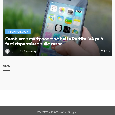
TECHNOLOGY
Cambiare smartphone: se hai la Partita IVA può
farti risparmiare sulle tasse
1.1K
1 anno ago
god
ADS
CONTATTI
-
RSS
-
Trovaci su Google+