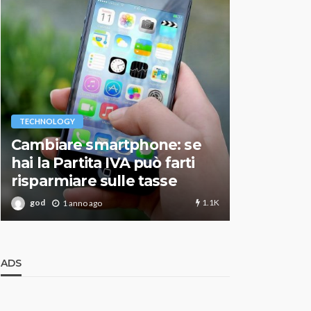
VARIE
TECHNOLOGY
Migliori r
Cambiare smartphone: se
guida agg
hai la Partita IVA può farti
scegliere
risparmiare sulle tasse
perfetto
1.1K
god
god
1 anno ago
1 an
ADS