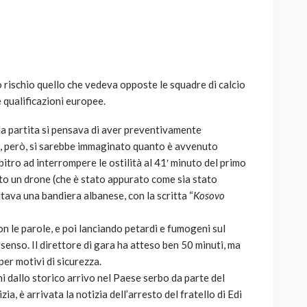
 rischio quello che vedeva opposte le squadre di calcio
AUTO
SPORT
le qualificazioni europee.
MG alle Final 8 di Coppa
Davis: tennis mondiale e
alla partita si pensava di aver preventivamente
passione per
o, però, si sarebbe immaginato quanto è avvenuto
quale
l’automobilismo
tro ad interrompere le ostilità al 41′ minuto del primo
o prato
abbracciano la stessa causa
ato un drone (che è stato appurato come sia stato
itava una bandiera albanese, con la scritta “
Kosovo
784
581
god
9 mesi ago
con le parole, e poi lanciando petardi e fumogeni sul
senso. Il direttore di gara ha atteso ben 50 minuti, ma
per motivi di sicurezza.
rni dallo storico arrivo nel Paese serbo da parte del
izia, è arrivata la notizia dell’arresto del fratello di Edi