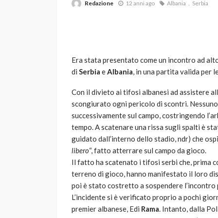
Redazione
12 anni ago
Albania
Serbia
Era stata presentato come un incontro ad alto
di
Serbia
e
Albania
, in una partita valida per 
Con il divieto ai tifosi albanesi ad assistere 
VARIE
scongiurato ogni pericolo di scontri. Nessun
Robot tagliaerba: 
successivamente sul campo, costringendo l’arbi
scegliere per il tu
tempo. A scatenare una rissa sugli spalti è st
guidato dall’interno dello stadio, ndr) che osp
god
1 anno ago
libero
“, fatto atterrare sul campo da gioco.
Il fatto ha scatenato i tifosi serbi che, prima 
terreno di gioco, hanno manifestato il loro dis
poi è stato costretto a sospendere l’incontro 
L’incidente si è verificato proprio a pochi gio
premier albanese, Edi
Rama
. Intanto, dalla Pol