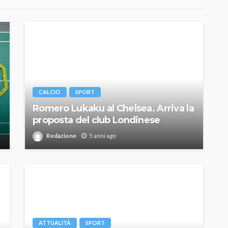
CALCIO
SPORT
Romero Lukaku al Chelsea. Arriva la
proposta del club Londinese
Redazione
5 anni ago
ATTUALITÀ
SPORT