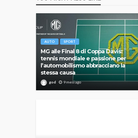
AUTO
SPORT
MG alle Final 8 di Coppa Davis:
tennis mondiale e passione per
l’automobilismo abbracciano la
stessa causa
god
9 mesi ago