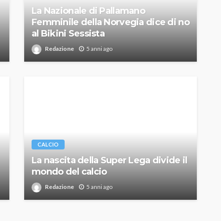
La Nazionale di Pallamano
Femminile della Norvegia dice di no
al Bikini Sessista
Redazione
5 anni ago
CALCIO
La nascita della Super Lega divide il
mondo del calcio
Redazione
5 anni ago