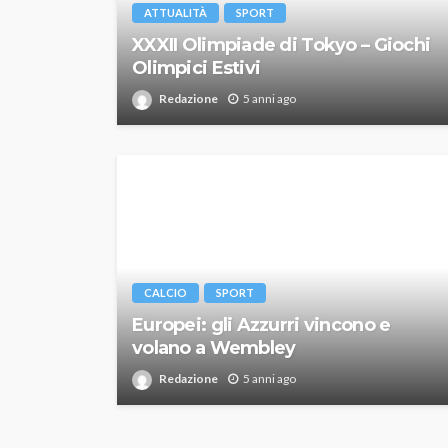
ATTUALITÀ
SPORT
XXXII Olimpiade di Tokyo – Giochi
Olimpici Estivi
Redazione
5 anni ago
CALCIO
SPORT
Europei: gli Azzurri vincono e
volano a Wembley
Redazione
5 anni ago