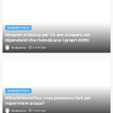
SCIENZE E TECH
Amazon si blocca per 24 ore: sciopero dei
dipendenti che rivendicano i propri diritti
5 anni ago
Redazione
SCIENZE E TECH
#WorldWaterDay: cosa possiamo fare per
risparmiare acqua?
5 anni ago
Redazione