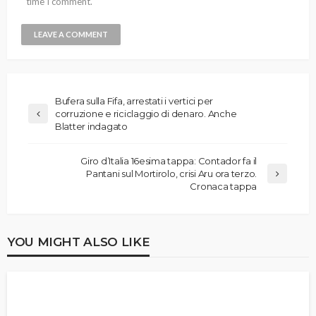
time I comment.
Bufera sulla Fifa, arrestati i vertici per
corruzione e riciclaggio di denaro. Anche
Blatter indagato
Giro d’Italia 16esima tappa: Contador fa il
Pantani sul Mortirolo, crisi Aru ora terzo.
Cronaca tappa
YOU MIGHT ALSO LIKE