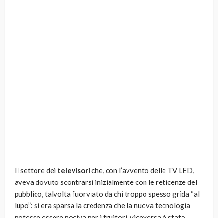
Il settore dei
televisori
che, con l’avvento delle TV LED,
aveva dovuto scontrarsi inizialmente con le reticenze del
pubblico, talvolta fuorviato da chi troppo spesso grida “al
lupo”: si era sparsa la credenza che la nuova tecnologia
potesse essere nociva per i fruitori, viceversa è stato