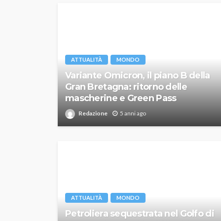
ATTUALITÀ
MONDO
Variante Omicron, il piano B della
Gran Bretagna: ritorno delle
mascherine e Green Pass
Redazione
5 anni ago
ATTUALITÀ
MONDO
Petroliera sequestrata nel Golfo di