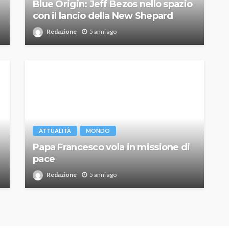
Blue Origin: Jeff Bezos nello spazio
con il lancio della New Shepard
Redazione
5 anni ago
ATTUALITÀ
MONDO
Papa Francesco vola in missione di
pace
Redazione
5 anni ago