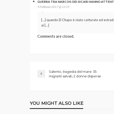
GUERRA TRA NARCOS: DEI SICARI HANNO ATTENTATO
9 Febbraio 2017 @ 12:25
[…] quando El Chapo è stato catturato ed estradato
ai […]
Comments are closed.
Salento, tragedia del mare: 35
migranti salvati, 2 donne disperse
YOU MIGHT ALSO LIKE