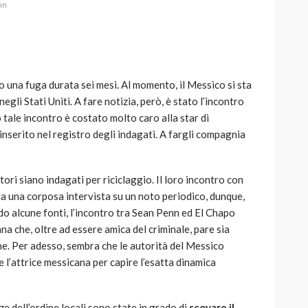
nn
o una fuga durata sei mesi. Al momento, il Messico si sta
AUTO
SPORT
gli Stati Uniti. A fare notizia, però, è stato l’incontro
MG alle Final 8 di Coppa
 tale incontro è costato molto caro alla star di
Davis: tennis mondiale e
inserito nel registro degli indagati. A fargli compagnia
passione per
quale
l’automobilismo
o prato
abbracciano la stessa causa
tori siano indagati per riciclaggio. Il loro incontro con
ta una corposa intervista su un noto periodico, dunque,
786
583
god
9 mesi ago
o alcune fonti, l’incontro tra Sean Penn ed El Chapo
na che, oltre ad essere amica del criminale, pare sia
e. Per adesso, sembra che le autorità del Messico
 l’attrice messicana per capire l’esatta dinamica
ze dell’ordine locali sono state in grado di
scovare il