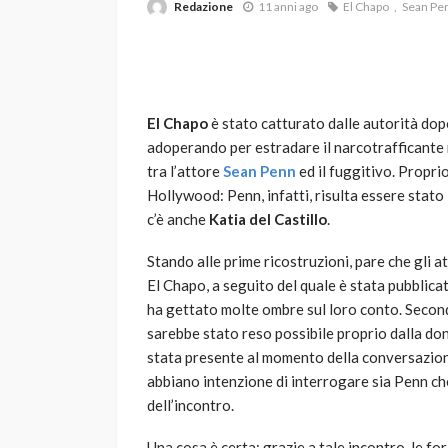
Redazione
11 anni ago
El Chapo
Sean Pe
El Chapo
è stato catturato dalle autorità dop
adoperando per estradare il narcotrafficante ne
tra l’attore
Sean Penn
ed il fuggitivo. Proprio
Hollywood: Penn, infatti, risulta essere stato 
VARIE
c’è anche
Katia del Castillo
.
Robot tagliaerba: 
scegliere per il tu
Stando alle prime ricostruzioni, pare che gli at
El Chapo, a seguito del quale è stata pubblica
god
1 anno ago
ha gettato molte ombre sul loro conto. Second
sarebbe stato reso possibile proprio dalla don
stata presente al momento della conversazion
abbiano intenzione di interrogare sia Penn che
dell’incontro.
Una cosa è certa: grazie a tale incontro, le for