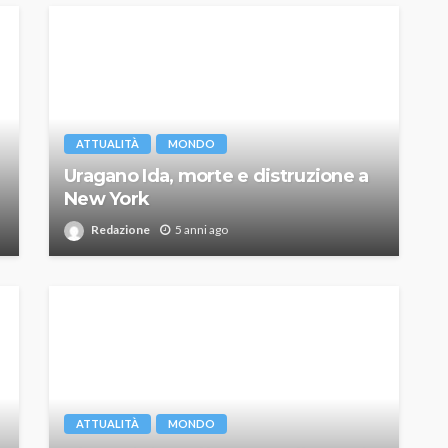
ATTUALITÀ
MONDO
Uragano Ida, morte e distruzione a
New York
Redazione
5 anni ago
ATTUALITÀ
MONDO