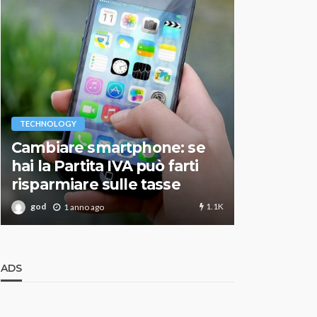
VARIE
TECHNOLOGY
Migliori r
Cambiare smartphone: se
guida agg
hai la Partita IVA può farti
scegliere
risparmiare sulle tasse
perfetto
1.1K
god
god
1 anno ago
1 an
ADS