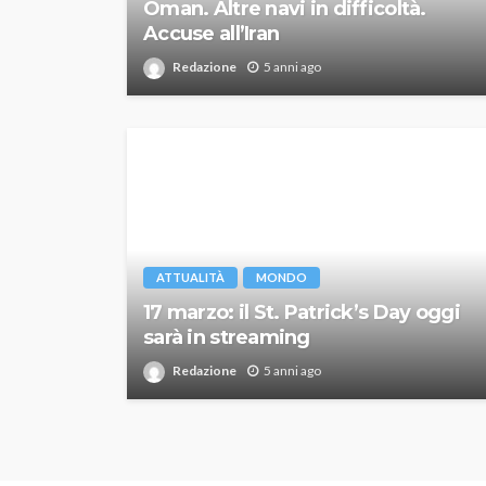
Oman. Altre navi in difficoltà.
Accuse all’Iran
Redazione
5 anni ago
ATTUALITÀ
MONDO
17 marzo: il St. Patrick’s Day oggi
sarà in streaming
Redazione
5 anni ago