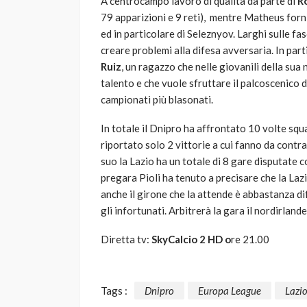
A centrocampo lavoro di qualità da parte di
R
79 apparizioni e 9 reti), mentre Matheus forni
ed in particolare di Seleznyov. Larghi sulle f
creare problemi alla difesa avversaria. In par
Ruiz
, un ragazzo che nelle giovanili della su
talento e che vuole sfruttare il palcoscenico
campionati più blasonati.
In totale il Dnipro ha affrontato 10 volte squ
riportato solo 2 vittorie a cui fanno da contra
suo la Lazio ha un totale di 8 gare disputate 
pregara Pioli ha tenuto a precisare che la La
anche il girone che la attende è abbastanza di
gli infortunati. Arbitrerà la gara il nordirlan
Diretta tv:
SkyCalcio 2 HD o
re 21.00
Tags :
Dnipro
Europa League
Lazi