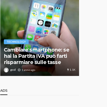
VARIE
TECHNOLOGY
Migliori r
Cambiare smartphone: se
guida agg
hai la Partita IVA può farti
scegliere
risparmiare sulle tasse
perfetto
1.1K
god
god
1 anno ago
1 an
ADS