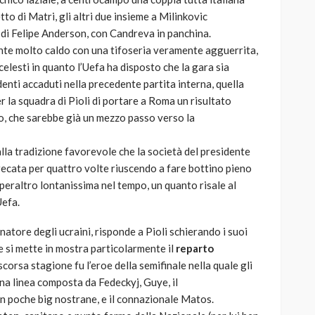
tto di Matri, gli altri due insieme a Milinkovic
di Felipe Anderson, con Candreva in panchina.
nte molto caldo con una tifoseria veramente agguerrita,
elesti in quanto l’Uefa ha disposto che la gara sia
denti accaduti nella precedente partita interna, quella
er la squadra di Pioli di portare a Roma un risultato
no, che sarebbe già un mezzo passo verso la
lla tradizione favorevole che la società del presidente
 recata per quattro volte riuscendo a fare bottino pieno
, peraltro lontanissima nel tempo, un quanto risale al
Uefa.
lenatore degli ucraini, risponde a Pioli schierando i suoi
 si mette in mostra particolarmente il
reparto
scorsa stagione fu l’eroe della semifinale nella quale gli
una linea composta da Fedeckyj, Guye, il
on poche big nostrane, e il connazionale Matos.