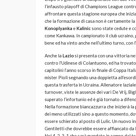
l’infausto playoff di Champions League contr
affrontare questa stagione europea che inizia
che la formazione di casa non è certamente la 
Konoplyanka
e
Kalinic
sono state cedute e co
come Kankawa. In campionato il club ucraino,
bene ed ha vinto anche nell’ultimo turno, con 
Anche la
Lazio
si presenta con una vittoria nel
contro l’Udinese di Colantuono, ed ha trovato 
capitolini l’anno scorso in finale di Coppa Ita
mister Pioli segnando una doppietta all’esord
questa trasferta in Ucraina. Allenatore laziale
turnover, viste le assenze dei vari De Vrij, Big
superato l’infortunio ed è già tornato a difen
Nella formazione biancazzurra che inizierà la 
dei meno utilizzati sino a questo momento, d
essere schierato al posto di Lulic. Un nuovo i
Gentiletti che dovrebbe essere affiancato da
Nel 4-2-3-1 che sarà mandato in campo dal tec