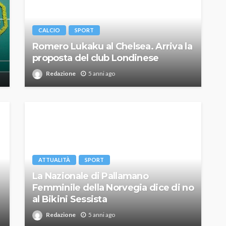
CALCIO
SPORT
Romero Lukaku al Chelsea. Arriva la
proposta del club Londinese
Redazione
5 anni ago
ATTUALITÀ
SPORT
La Nazionale di Pallamano
Femminile della Norvegia dice di no
al Bikini Sessista
Redazione
5 anni ago