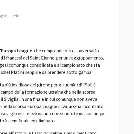
ague
Lazio
AUTO
SPORT
MG alle Final 8 di Coppa
l’Europa League
, che comprende oltre l’avversario
Davis: tennis mondiale e
ed i francesi del Saint Eienne, per un raggruppamento,
passione per
egesi comunque consolidata e al campionato che sta
quale
l’automobilismo
Michel Platini neppure da prendere sotto gamba
o prato
abbracciano la stessa causa
a più insidiosa del girone per gli uomini di Pioli è
784
581
god
9 mesi ago
ul campo della formazione ucraina che nella scorsa
il Siviglia, in una finale in cui comunque non aveva
o nella scorsa Europa League il
Dnipro
ha incontrato
la fase a gironi collezionando due sconfitte ma comunque
to in semifinale ed eliminato.
rie all’attivo la Lazio dovrebbe aver dimenticato