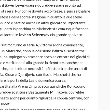
o il Bayer Leverkusen e dovrebbe essere pronta ad
 stasera. Pur con le dovute accortezze, si può segnalare
stessa della scorsa stagione in quanto le due stelle
n loro è partito anche un altro giocatore importante
 guidato in panchina da Markevic sta comunque facendo
l’attaccante
Jevhen Seleznyov
cin grande spolvero.
l’ultimo turno di serie A, vittoria anche convincente,
un Matri che, dopo la delusione inflitta ai sostenitori
lia, ha impiegato veramente poco ad entrare nei giochi di
io e meritandosi alla grande la riconferma anche per
 che, per scelta e necessità, effettuerà anche un po’ di
lia, Klose e Djordjevic, con il solo Marchetti che ha
dere la porta della Lazio domenica scorsa.
partita alla Arena Dnipro, ecco quindi che
Konko
, uno
ovrebbe sostituire Basta, mente
Milinkovic
dovrebbe
nnesto anche per quanto riguarda la coppia centrale, con
 Hoedt.
nico laziale, a centrocampo una coppia tutta italiana