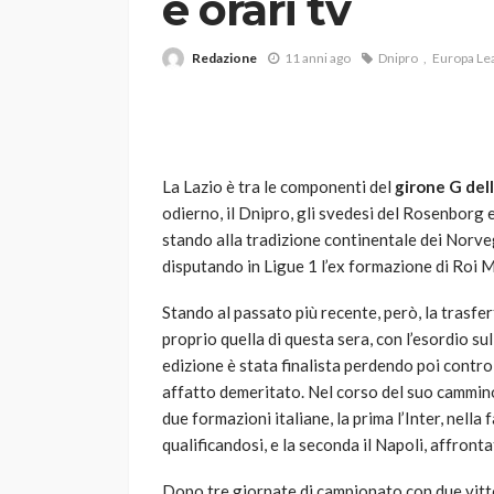
e orari tv
Redazione
11 anni ago
Dnipro
Europa Le
La Lazio è tra le componenti del
girone G del
odierno, il Dnipro, gli svedesi del Rosenborg 
VARIE
stando alla tradizione continentale dei Norv
Robot tagliaerba: 
disputando in Ligue 1 l’ex formazione di Roi 
scegliere per il tu
Stando al passato più recente, però, la trasfert
god
1 anno ago
proprio quella di questa sera, con l’esordio s
edizione è stata finalista perdendo poi contro 
affatto demeritato. Nel corso del suo cammin
due formazioni italiane, la prima l’Inter, nel
qualificandosi, e la seconda il Napoli, affronta
Dopo tre giornate di campionato con due vitto