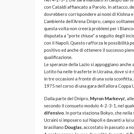
con Cataldi affiancato a Parolo. In attacco, de
dovrebbero corrispondere ai nomi di Kishna e 
L’ambiente dell’Arena Dnipro, campo solitame
questa volta non creerà problemi per i Biancoc
disputata a “porte chiuse” a seguito degli inci
con il Napoli. Questo rafforza le possibilità p
positivo ed anche di ottenere il successo pie
qualificazione.
Le speranze della Lazio si appoggiano anche a
Lotito ha nelle trasferte in Ucraina, dove si è
in tre occasioni a fronte di una sola sconfitta
1975 nel corso di una gara dell’allora Coppa 
Dalla parte del Dnipro,
Myron Markevyč
, al
secondo il consueto modulo 4-2-3-1, nel quale
difensivo
. In porta staziona Bokyo, che nella 
Ucraini si imposero sul Napoli e davanti a lui 
brasiliano
Douglas
, accostato in passato a n