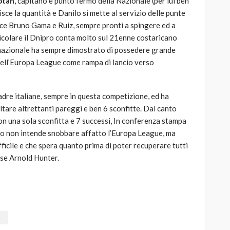
otan
, capitano e punto fermo della Nazionale (per lui ben
sce la quantità e Danilo si mette al servizio delle punte
asce Bruno Gama e Ruiz, sempre pronti a spingere ed a
ticolare il Dnipro conta molto sul 21enne costaricano
a nazionale ha sempre dimostrato di possedere grande
 dell’Europa League come rampa di lancio verso
adre italiane, sempre in questa competizione, ed ha
ltare altrettanti pareggi e ben 6 sconfitte. Dal canto
con una sola sconfitta e 7 successi, In conferenza stampa
zio non intende snobbare affatto l’Europa League, ma
fficile e che spera quanto prima di poter recuperare tutti
dese Arnold Hunter.
o