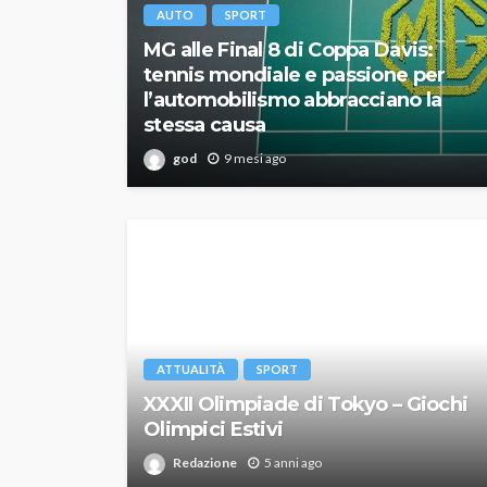
AUTO
SPORT
MG alle Final 8 di Coppa Davis:
tennis mondiale e passione per
l’automobilismo abbracciano la
stessa causa
god
9 mesi ago
ATTUALITÀ
SPORT
XXXII Olimpiade di Tokyo – Giochi
Olimpici Estivi
Redazione
5 anni ago