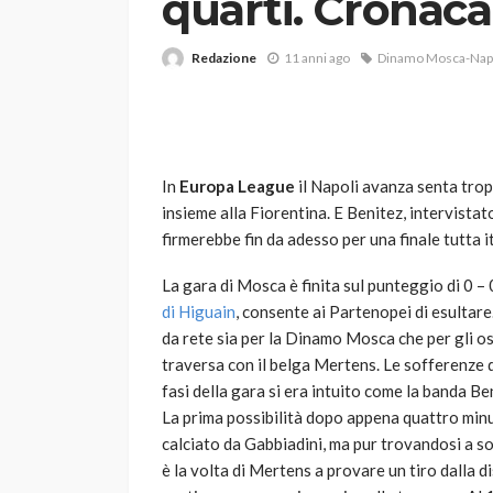
quarti. Cronac
Redazione
11 anni ago
Dinamo Mosca-Nap
In
Europa League
il Napoli avanza senta tropp
insieme alla Fiorentina. E Benitez, intervista
VARIE
firmerebbe fin da adesso per una finale tutta i
Robot tagliaerba: 
scegliere per il tu
La gara di Mosca è finita sul punteggio di 0 – 
di Higuain
, consente ai Partenopei di esultare
god
1 anno ago
da rete sia per la Dinamo Mosca che per gli os
traversa con il belga Mertens. Le sofferenze 
fasi della gara si era intuito come la banda Be
La prima possibilità dopo appena quattro minu
calciato da Gabbiadini, ma pur trovandosi a sol
è la volta di Mertens a provare un tiro dalla di