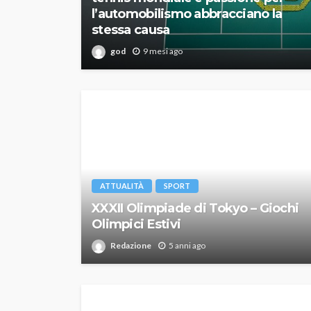
l’automobilismo abbracciano la
stessa causa
god
9 mesi ago
ATTUALITÀ
SPORT
XXXII Olimpiade di Tokyo – Giochi
Olimpici Estivi
Redazione
5 anni ago