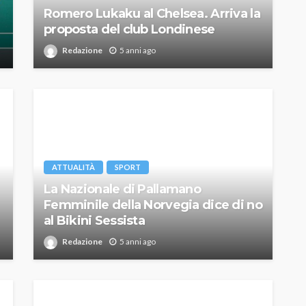
Romero Lukaku al Chelsea. Arriva la
proposta del club Londinese
Redazione
5 anni ago
ATTUALITÀ
SPORT
La Nazionale di Pallamano
Femminile della Norvegia dice di no
al Bikini Sessista
Redazione
5 anni ago