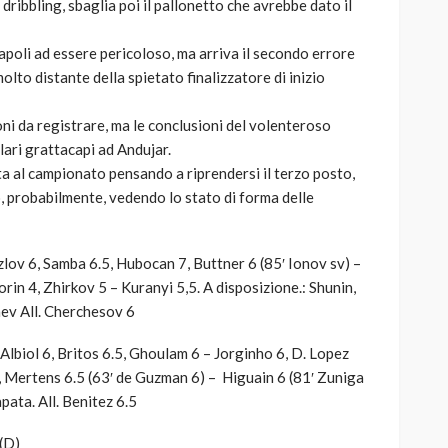
 dribbling, sbaglia poi il pallonetto che avrebbe dato il
Napoli ad essere pericoloso, ma arriva il secondo errore
olto distante della spietato finalizzatore di inizio
ioni da registrare, ma le conclusioni del volenteroso
lari grattacapi ad Andujar.
sta al campionato pensando a riprendersi il terzo posto,
 probabilmente, vedendo lo stato di forma delle
lov 6, Samba 6.5, Hubocan 7, Buttner 6 (85′ Ionov sv) –
in 4, Zhirkov 5 – Kuranyi 5,5. A disposizione.: Shunin,
ev All. Cherchesov 6
Albiol 6, Britos 6.5, Ghoulam 6 – Jorginho 6, D. Lopez
), Mertens 6.5 (63′ de Guzman 6) – Higuain 6 (81′ Zuniga
apata. All. Benitez 6.5
(D)