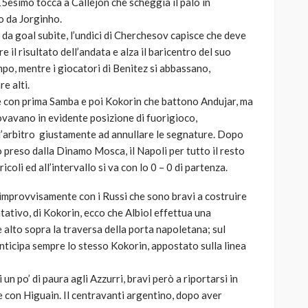
15esimo tocca a Callejon che scheggia il palo in
o da Jorginho.
da goal subite, l’undici di Cherchesov capisce che deve
e il risultato dell’andata e alza il baricentro del suo
po, mentre i giocatori di Benitez si abbassano,
e alti.
e con prima Samba e poi Kokorin che battono Andujar, ma
rovavano in evidente posizione di fuorigioco,
l’arbitro giustamente ad annullare le segnature. Dopo
o preso dalla Dinamo Mosca, il Napoli per tutto il resto
coli ed all’intervallo si va con lo 0 – 0 di partenza.
 improvvisamente con i Russi che sono bravi a costruire
ativo, di Kokorin, ecco che Albiol effettua una
e alto sopra la traversa della porta napoletana; sul
nticipa sempre lo stesso Kokorin, appostato sulla linea
 un po’ di paura agli Azzurri, bravi però a riportarsi in
 con Higuain. Il centravanti argentino, dopo aver