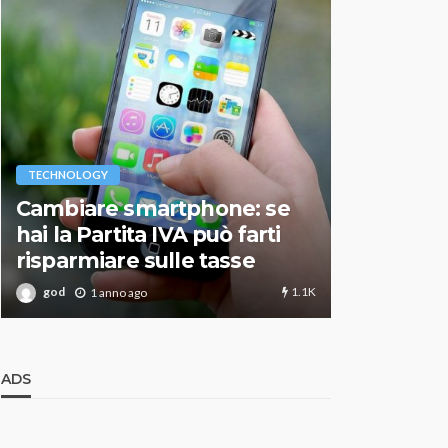
VARIE
TECHNOLOGY
Migliori r
Cambiare smartphone: se
guida agg
hai la Partita IVA può farti
scegliere
risparmiare sulle tasse
perfetto
1.1K
god
god
1 anno ago
1 an
ADS