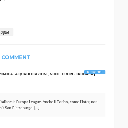
eague
1 COMMENT
RISPONDI
 MANCA LA QUALIFICAZIONE, NON IL CUORE. CRONACA |
italiane in Europa League. Anche il Torino, come l’Inter, non
Zenit San Pietroburgo. […]