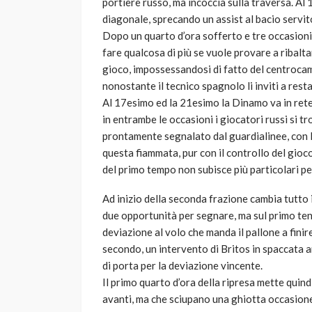
portiere russo, ma incoccia sulla traversa. Al 
diagonale, sprecando un assist al bacio servit
Dopo un quarto d’ora sofferto e tre occasioni 
fare qualcosa di più se vuole provare a ribaltar
gioco, impossessandosi di fatto del centrocam
nonostante il tecnico spagnolo li inviti a restar
Al 17esimo ed la 21esimo la Dinamo va in ret
in entrambe le occasioni i giocatori russi si t
prontamente segnalato dal guardialinee, con 
questa fiammata, pur con il controllo del gioc
del primo tempo non subisce più particolari peri
Ad inizio della seconda frazione cambia tutto
due opportunità per segnare, ma sul primo tent
deviazione al volo che manda il pallone a finir
secondo, un intervento di Britos in spaccata a
di porta per la deviazione vincente.
Il primo quarto d’ora della ripresa mette quindi
avanti, ma che sciupano una ghiotta occasione