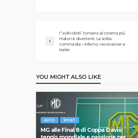
I “soliti idioti” tornano al cinema più
maturi e divertenti. La solita
commedia – Inferno, recensione e
trailer
YOU MIGHT ALSO LIKE
AUTO
SPORT
MG alle Final 8 di Coppa Davis:
tennis mondiale e passione per