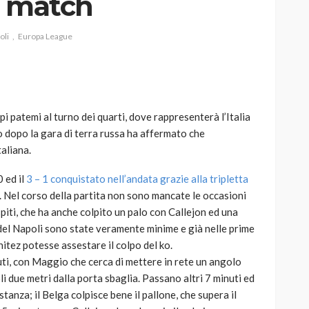
a match
oli
Europa League
AUTO
SPORT
MG alle Final 8 di Coppa
i patemi al turno dei quarti, dove rappresenterà l’Italia
Davis: tennis mondiale e
to dopo la gara di terra russa ha affermato che
passione per
taliana.
quale
l’automobilismo
o prato
abbracciano la stessa causa
0 ed il
3 – 1 conquistato nell’andata grazie alla tripletta
. Nel corso della partita non sono mancate le occasioni
784
581
god
9 mesi ago
piti, che ha anche colpito un palo con Callejon ed una
del Napoli sono state veramente minime e già nelle prime
nitez potesse assestare il colpo del ko.
ti, con Maggio che cerca di mettere in rete un angolo
i due metri dalla porta sbaglia. Passano altri 7 minuti ed
stanza; il Belga colpisce bene il pallone, che supera il