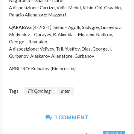
Nagatomo – Guarin – Icardi.
A disposizione: Carrizo, Vidic, Medel, Krhin, Obi, Osvaldo,
Palacio Allenatore: Mazzarri
QARABAG
(4-2-3-1): Sehic – Agolli, Sadygov, Guseynov,
Medvedev – Qarayev, R. Almeida – Muarem, Nadirov,
George – Reynaldo.
A disposizione: Veliyev, Teli, Yusifov, Dias, George, I.
Gurbanov, Alaskarov Allenatore: Gurbanov
ARBITRO: Kulbakov (Bielorussia).
Tags :
FK Qarabag
Inter
1 COMMENT
RISPONDI