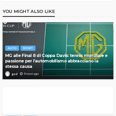
YOU MIGHT ALSO LIKE
AUTO
SPORT
MG alle Final 8 di Coppa Davis: tennis mondiale e
passione per l’automobilismo abbracciano la
stessa causa
9 mesi ago
god