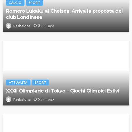
CALCIO
SPORT
Romero Lukaku al Chelsea. Arriva la proposta del
club Londinese
5 anni ago
Redazione
ATTUALITÀ
SPORT
XXXII Olimpiade di Tokyo – Giochi Olimpici Estivi
5 anni ago
Redazione