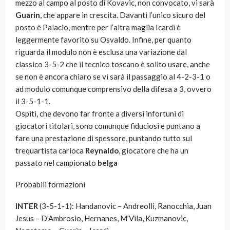
mezzo al campo al posto di Kovavic, non convocato, vi sarà
Guarin
, che appare in crescita. Davanti l’unico sicuro del
posto è Palacio, mentre per l’altra maglia Icardi è
leggermente favorito su Osvaldo. Infine, per quanto
riguarda il modulo non è esclusa una variazione dal
classico 3-5-2 che il tecnico toscano è solito usare, anche
se non è ancora chiaro se vi sarà il passaggio al 4-2-3-1 o
ad modulo comunque comprensivo della difesa a 3, ovvero
il 3-5-1-1.
Ospiti, che devono far fronte a diversi infortuni di
giocatori titolari, sono comunque fiduciosi e puntano a
fare una prestazione di spessore, puntando tutto sul
trequartista carioca
Reynaldo
, giocatore che ha un
passato nel campionato
belga
Probabili formazioni
INTER
(3-5-1-1): Handanovic – Andreolli, Ranocchia, Juan
Jesus – D’Ambrosio, Hernanes, M’Vila, Kuzmanovic,