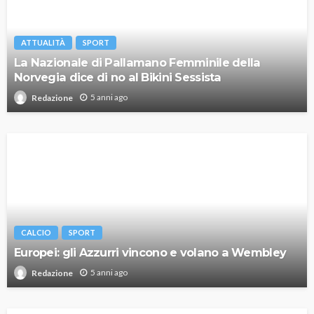
ATTUALITÀ
SPORT
La Nazionale di Pallamano Femminile della
Norvegia dice di no al Bikini Sessista
5 anni ago
Redazione
CALCIO
SPORT
Europei: gli Azzurri vincono e volano a Wembley
5 anni ago
Redazione