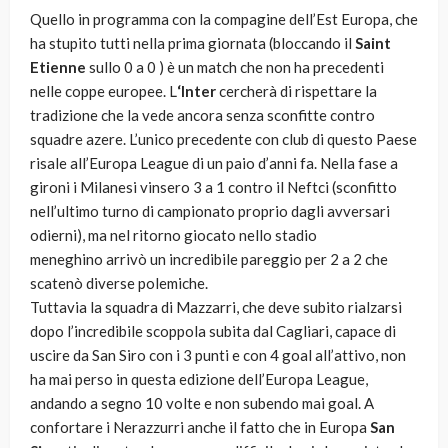
Quello in programma con la compagine dell’Est Europa, che
ha stupito tutti nella prima giornata (bloccando il
Saint
Etienne
sullo 0 a 0 ) è un match che non ha precedenti
nelle coppe europee. L
‘Inter
cercherà di rispettare la
tradizione che la vede ancora senza sconfitte contro
squadre azere. L’unico precedente con club di questo Paese
risale all’Europa League di un paio d’anni fa. Nella fase a
gironi i Milanesi vinsero 3 a 1 contro il Neftci (sconfitto
nell’ultimo turno di campionato proprio dagli avversari
odierni), ma nel ritorno giocato nello stadio
meneghino arrivò un incredibile pareggio per 2 a 2 che
scatenò diverse polemiche.
Tuttavia la squadra di Mazzarri, che deve subito rialzarsi
dopo l’incredibile scoppola subita dal Cagliari, capace di
uscire da San Siro con i 3 punti e con 4 goal all’attivo, non
ha mai perso in questa edizione dell’Europa League,
andando a segno 10 volte e non subendo mai goal. A
confortare i Nerazzurri anche il fatto che in Europa
San