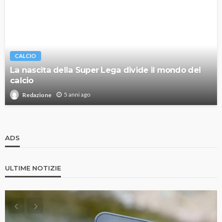
CALCIO
La nascita della Super Lega divide il mondo del
calcio
5 anni ago
Redazione
ADS
ULTIME NOTIZIE