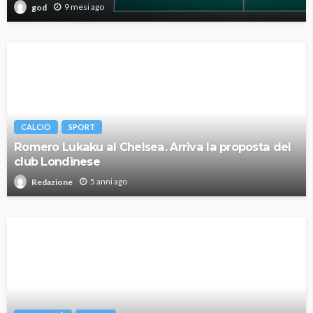
9 mesi ago
god
CALCIO
SPORT
Romero Lukaku al Chelsea. Arriva la proposta del
club Londinese
5 anni ago
Redazione