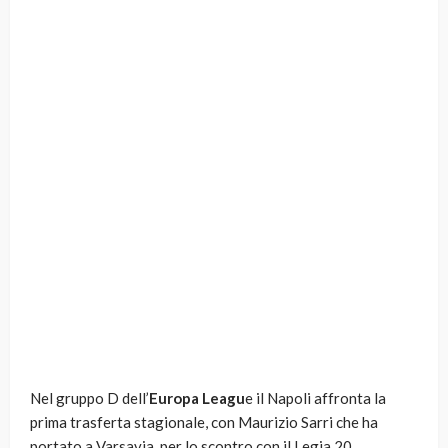
Nel gruppo D dell’
Europa Leagu
e il Napoli affronta la
prima trasferta stagionale, con Maurizio Sarri che ha
portato a Varsavia, per lo scontro con il Legia 20