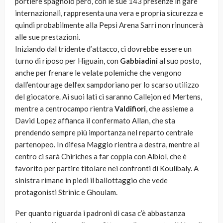
portiere spagnolo però, con le sue 143 presenze in gare
internazionali, rappresenta una vera e propria sicurezza e
quindi probabilmente alla Pepsi Arena Sarri non rinuncerà
alle sue prestazioni.
Iniziando dal tridente d’attacco, ci dovrebbe essere un
turno di riposo per Higuain, con
Gabbiadini
al suo posto,
anche per frenare le velate polemiche che vengono
dall’entourage dell’ex sampdoriano per lo scarso utilizzo
del giocatore. Ai suoi lati ci saranno Callejon ed Mertens,
mentre a centrocampo rientra
Valdifiori
, che assieme a
David Lopez affianca il confermato Allan, che sta
prendendo sempre più importanza nel reparto centrale
partenopeo. In difesa Maggio rientra a destra, mentre al
centro ci sarà Chiriches a far coppia con Albiol, che è
favorito per partire titolare nei confronti di Koulibaly. A
sinistra rimane in piedi il ballottaggio che vede
protagonisti Strinic e Ghoulam.
Per quanto riguarda i padroni di casa c’è abbastanza