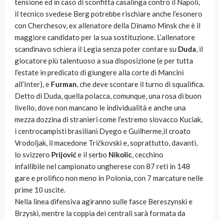
tensione ed in caso di sconfitta casalinga contro il Napoli,
il tecnico svedese Berg potrebbe rischiare anche l’esonero
con Cherchesov, ex allenatore della Dinamo Minsk che è il
maggiore candidato per la sua sostituzione. L’allenatore
scandinavo schiera il Legia senza poter contare su
Duda
, il
giocatore più talentuoso a sua disposizione (e per tutta
l’estate in predicato di giungere alla corte di Mancini
all’Inter), e
Furman
, che deve scontare il turno di squalifica.
Detto di Duda, quella polacca, comunque, una rosa di buon
livello, dove non mancano le individualità e anche una
mezza dozzina di stranieri come l’estremo slovacco Kuciak,
i centrocampisti brasiliani Dyego e Guilherme,il croato
Vrodoljak, il macedone Tričkovski e, soprattutto, davanti,
lo svizzero
Prijović
e il serbo
Nikolic
, cecchino
infallibile nel campionato ungherese con 87 reti in 148
gare e prolifico non meno in Polonia, con 7 marcature nelle
prime 10 uscite.
Nella linea difensiva agiranno sulle fasce Bereszynski e
Brzyski, mentre la coppia dei centrali sarà formata da