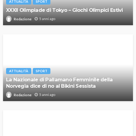
ATTUALITÀ
SPORT
XXXII Olimpiade di Tokyo – Giochi Olimpici Estivi
5 anni ago
Redazione
ATTUALITÀ
SPORT
La Nazionale di Pallamano Femminile della
Norvegia dice di no al Bikini Sessista
5 anni ago
Redazione