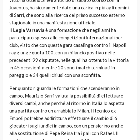
vittoria ottenuta nell’anticipo di sabato scorso con la
Juventus, ha sicuramente dato una carica in più agli uomini
di Sarri, che sono alla ricerca del primo successo esterno
stagionale in una manifestazione ufficiale.
Il
Legia Varsavia
è una formazione che negli anni ha
partecipato spesso alle competizioni internazionali per
club, visto che con questa gara casalinga contro il Napoli
raggiunge quota 100, con un bilancio positivo nelle
precedenti 99 disputate, nelle quali ha ottenuto la vittoria
in 45 occasioni, mentre 20 sono i match terminati in
pareggio e 34 quelli chiusi con una sconfitta.
Per quanto riguarda le formazioni che scenderanno in
campo, Maurizio Sarri valuta la possibilità di effettuare
diversi cambi, anche perché al ritorno in Italia lo aspetta
una partita contro un arrabbiato Milan. Il tecnico ex
Empoli potrebbe addirittura effettuare il cambio di 6
giocatori sugli undici in campo, con un pensierino anche
alla sostituzione di Pepe Reina tra i pali con Rafael. Il