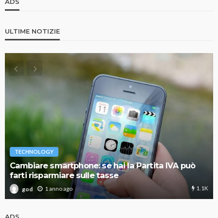
ADS
ULTIME NOTIZIE
TECHNOLOGY
Cambiare smartphone: se hai la Partita IVA può
farti risparmiare sulle tasse
1.1K
1 anno ago
god
ADS