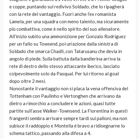
e coppe, puntando sul redivivo Soldado, che lo ripagherà
con la rete del vantaggio. Fuori anche l’ex romanista
Lamela, per una squadra con meno talento, ma sicuramente
più combattiva, come è nello spirito del suo allenatore.
All’inizio subito una ammonizione per Gonzalo Rodriguez
per un fallo su Towsend, poi un’azione dalla sinistra di
Soldado che smarca Chadli, con Tatarusanu che devia in
angolo di piede. Sulla battuta dalla bandierina arriva la
rete di destro dello stesso attaccante iberico, lasciato
colpevolmente solo da Pasqual. Per lui ritorno al goal
dopo oltre 2 mesi.
Nonostante il vantaggio non si placa la vena offensiva del
Tottenham con Paulinho e Vertonghen che arrivano da
dietro a rimorchio a concludere le azioni, quasi tutte
partite sull’asse Walker-Townsend. La Fiorentina in questi
frangenti sembra arrivare sempre tardi sui palloni, ma non
subisce il raddoppio e Montella è bravo a ridisegnarne lo
schema tattico, passando alla difesa a 4.