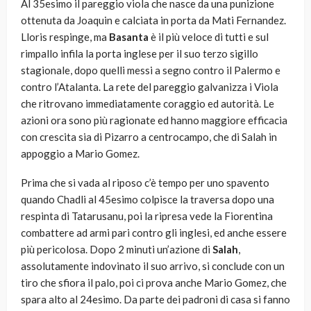
Al 35esimo il pareggio viola che nasce da una punizione
ottenuta da Joaquin e calciata in porta da Mati Fernandez.
Lloris respinge, ma
Basanta
è il più veloce di tutti e sul
rimpallo infila la porta inglese per il suo terzo sigillo
stagionale, dopo quelli messi a segno contro il Palermo e
contro l’Atalanta. La rete del pareggio galvanizza i Viola
che ritrovano immediatamente coraggio ed autorità. Le
azioni ora sono più ragionate ed hanno maggiore efficacia
con crescita sia di Pizarro a centrocampo, che di Salah in
appoggio a Mario Gomez.
Prima che si vada al riposo c’è tempo per uno spavento
quando Chadli al 45esimo colpisce la traversa dopo una
respinta di Tatarusanu, poi la ripresa vede la Fiorentina
combattere ad armi pari contro gli inglesi, ed anche essere
più pericolosa. Dopo 2 minuti un’azione di
Salah
,
assolutamente indovinato il suo arrivo, si conclude con un
tiro che sfiora il palo, poi ci prova anche Mario Gomez, che
spara alto al 24esimo. Da parte dei padroni di casa si fanno