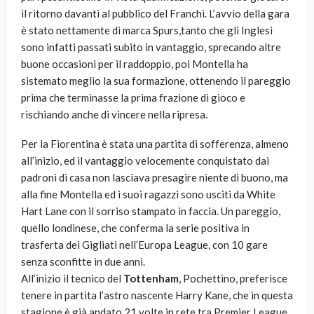
il ritorno davanti al pubblico del Franchi. L’avvio della gara
è stato nettamente di marca Spurs,tanto che gli Inglesi
sono infatti passati subito in vantaggio, sprecando altre
buone occasioni per il raddoppio, poi Montella ha
sistemato meglio la sua formazione, ottenendo il pareggio
prima che terminasse la prima frazione di gioco e
rischiando anche di vincere nella ripresa.
Per la Fiorentina è stata una partita di sofferenza, almeno
all’inizio, ed il vantaggio velocemente conquistato dai
padroni di casa non lasciava presagire niente di buono, ma
alla fine Montella ed i suoi ragazzi sono usciti da White
Hart Lane con il sorriso stampato in faccia. Un pareggio,
quello londinese, che conferma la serie positiva in
trasferta dei Gigliati nell’Europa League, con 10 gare
senza sconfitte in due anni.
All’inizio il tecnico del
Tottenham
, Pochettino, preferisce
tenere in partita l’astro nascente Harry Kane, che in questa
stagione è già andato 21 volte in rete tra Premier League