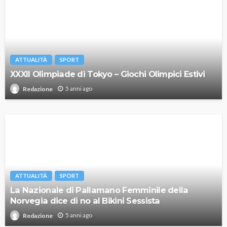
ATTUALITÀ
SPORT
XXXII Olimpiade di Tokyo – Giochi Olimpici Estivi
5 anni ago
Redazione
ATTUALITÀ
SPORT
La Nazionale di Pallamano Femminile della
Norvegia dice di no al Bikini Sessista
5 anni ago
Redazione