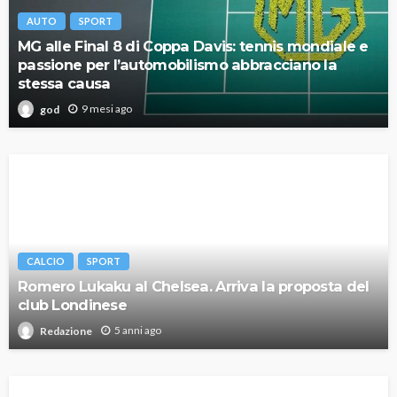
AUTO
SPORT
MG alle Final 8 di Coppa Davis: tennis mondiale e
passione per l’automobilismo abbracciano la
stessa causa
9 mesi ago
god
CALCIO
SPORT
Romero Lukaku al Chelsea. Arriva la proposta del
club Londinese
5 anni ago
Redazione