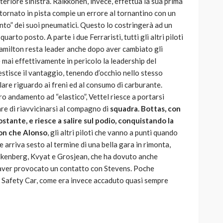
teriore sinistra. Raikkonen, invece, effettua la sua prima
tornato in pista compie un errore al tornantino con un
to” dei suoi pneumatici. Questo lo costringerà ad un
arto posto. A parte i due Ferraristi, tutti gli altri piloti
amilton resta leader anche dopo aver cambiato gli
mai effettivamente in pericolo la leadership del
stisce il vantaggio, tenendo d’occhio nello stesso
are riguardo ai freni ed al consumo di carburante.
 andamento ad “elastico”, Vettel riesce a portarsi
are di riavvicinarsi al compagno di
squadra. Bottas, con
stante, e riesce a salire sul podio, conquistando la
ton che Alonso
, gli altri piloti che vanno a punti quando
he arriva sesto al termine di una bella gara in rimonta,
lkenberg, Kvyat e Grosjean, che ha dovuto anche
 aver provocato un contatto con Stevens. Poche
 Safety Car, come era invece accaduto quasi sempre