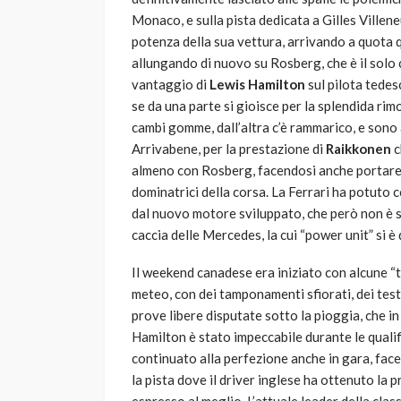
Monaco, e sulla pista dedicata a Gilles Villen
potenza della sua vettura, arrivando a quota 
allungando di nuovo su Rosberg, che è il solo ch
vantaggio di
Lewis Hamilton
sul pilota tedesc
se da una parte si gioisce per la splendida rim
cambi gomme, dall’altra c’è rammarico, e sono
Arrivabene, per la prestazione di
Raikkonen
c
almeno con Rosberg, facendosi anche portare v
dominatrici della corsa. La Ferrari ha potuto 
dal nuovo motore sviluppato, che però non è st
caccia delle Mercedes, la cui “power unit” si è
Il weekend canadese era iniziato con alcune “tu
meteo, con dei tamponamenti sfiorati, dei test
prove libere disputate sotto la pioggia, che 
Hamilton è stato impeccabile durante le qualif
continuato alla perfezione anche in gara, fac
la pista dove il driver inglese ha ottenuto la p