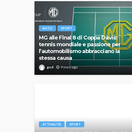
AUTO
SPORT
MG alle Final 8 di Coppa Davis:
tennis mondiale e passione per
l’automobilismo abbracciano la
stessa causa
god
9 mesi ago
ATTUALITÀ
SPORT