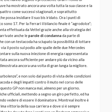
euve ha mostrato ancora una volta tutta la sua classe e la
quattro come successi stagionali, e soprattutto
e possa insidiare il suo bis iridato. Ora i punti di
o sono 17. Per la Ferrari il bilancio finale è “agrodolce”;
onta effettuata da Vettel grazie anche alla strategia dei
 arrivate anche le
parole di condanna
da parte di
he con un testacoda ha sciupato la possibilità di lottare
ia il posto sul podio alle spalle delle due Mercedes
contare sulla nuova iniezione di energia rappresentata
ata ancora sufficiente per andare più da vicino alla
 dimostrata ancora una volta di gran lunga la migliore.
rbolenze”, e non solo dal punto di vista delle condizioni
acoda e degli impatti contro il muto nel corso delle
in questo GP non manca mai, almeno per un giorno.
iche ufficiali, mettendo a segno un giro perfetto, ed ha
endo vedere di essere il dominatore. Montreal inoltre è
rima vittoria della sua carriera e dove si è sempre