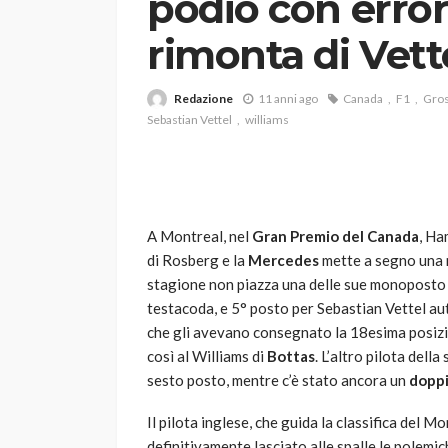
podio con erro
rimonta di Vett
Redazione
11 anni ago
Canada
F1
Gros
Sebastian Vettel
williams
VARIE
Robot tagliaerba: 
A Montreal, nel
Gran Premio del Canada
, Ha
scegliere per il tu
di Rosberg e la
Mercedes
mette a segno una 
stagione non piazza una delle sue monoposto 
god
1 anno ago
testacoda, e 5° posto per Sebastian Vettel au
che gli avevano consegnato la 18esima posizio
così al Williams di
Bottas
. L’altro pilota dell
sesto posto, mentre c’è stato ancora un
doppi
Il pilota inglese, che guida la classifica del 
definitivamente lasciato alle spalle le polem