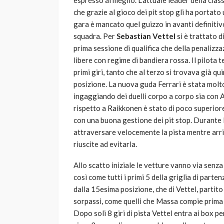
espresso al meglio. L’attuale leader della cla
che grazie al gioco dei pit stop gli ha portato
gara è mancato quel guizzo in avanti definiti
squadra. Per
Sebastian Vettel
si è trattato d
prima sessione di qualifica che della penaliz
libere con regime di bandiera rossa. Il pilota
primi giri, tanto che al terzo si trovava già q
posizione. La nuova guda Ferrari è stata molto
ingaggiando dei duelli corpo a corpo sia con A
rispetto a Raikkonen è stato di poco superiore
con una buona gestione dei pit stop. Durante 
attraversare velocemente la pista mentre ar
riuscite ad evitarla.
Allo scatto iniziale le vetture vanno via sen
così come tutti i primi 5 della griglia di parte
dalla 15esima posizione, che di Vettel, partito
sorpassi, come quelli che Massa compie prima 
Dopo soli 8 giri di pista Vettel entra ai box pe