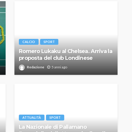
CALCIO
SPORT
Romero Lukaku al Chelsea. Arriva la
proposta del club Londinese
Redazione
5 anni ago
ATTUALITÀ
SPORT
La Nazionale di Pallamano