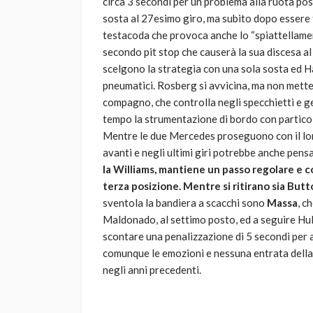
circa 3 secondi per un problema alla ruota pos
sosta al 27esimo giro, ma subito dopo essere 
testacoda che provoca anche lo “spiattellamen
secondo pit stop che causerà la sua discesa al qu
scelgono la strategia con una sola sosta ed H
pneumatici. Rosberg si avvicina, ma non mette 
compagno, che controlla negli specchietti e ge
tempo la strumentazione di bordo con particol
Mentre le due Mercedes proseguono con il loro
avanti e negli ultimi giri potrebbe anche pens
la Williams, mantiene un passo regolare e co
terza posizione. Mentre si ritirano sia But
sventola la bandiera a scacchi sono
Massa
, c
Maldonado, al settimo posto, ed a seguire Hu
scontare una penalizzazione di 5 secondi per
comunque le emozioni e nessuna entrata della
negli anni precedenti.