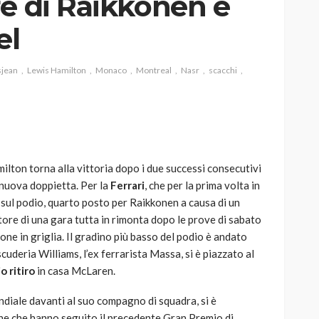
re di Raikkonen e
el
jean
Lewis Hamilton
Monaco
Montreal
Nasr
scacchi
AUTO
SPORT
MG alle Final 8 di Coppa
Davis: tennis mondiale e
passione per
quale
l’automobilismo
milton torna alla vittoria dopo i due successi consecutivi
o prato
abbracciano la stessa causa
nuova doppietta. Per la
Ferrari
, che per la prima volta in
sul podio, quarto posto per Raikkonen a causa di un
786
583
god
9 mesi ago
tore di una gara tutta in rimonta dopo le prove di sabato
ne in griglia. Il gradino più basso del podio è andato
a scuderia Williams, l’ex ferrarista Massa, si è piazzato al
o ritiro
in casa McLaren.
Mondiale davanti al suo compagno di squadra, si è
iche che hanno seguito il precedente Gran Premio di