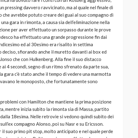
ssifica ha dovuto fare i conti con un Rosberg aggressivo,
 un pressing davvero ravvicinato, ma al quale nel finale di
vo che avrebbe potuto creare dei guai al suo compagno di
i una gara in rimonta, a causa sia dell’eliminazione nella
zazione per aver effettuato un sorpasso durante le prove
 tedesco ha effettuato una grande progressione fin dai
uindicesimo ed al 30esimo era risalito in settima
 deciso, sfiorando anche il muretto davanti ai box ed
lonso che con Hulkenberg. Alla fine il suo distacco
 ai 4 secondi, segno di un ritmo sfrenato da parte sua,
la gara c’è stato anche il tempo di vedere una marmotta
rivavano le monoposto, che fortunatamente sono
za problemi con Hamilton che mantiene la prima posizione
nza, mentre inizia subito la rimonta sia di Massa, partito
 dalla 18esima. Nelle retrovie si vedono quindi subito dei
sull’ex compagno Alonso, poi su Nasr e su Ericsson.
r il suo primo pit stop, molto anticipato e nel quale perde