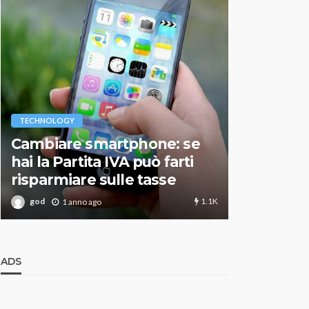
VARIE
TECHNOLOGY
Migliori r
Cambiare smartphone: se
guida agg
hai la Partita IVA può farti
scegliere
risparmiare sulle tasse
perfetto
1.1K
god
god
1 anno ago
1 an
ADS