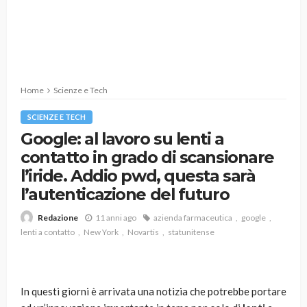
Home
Scienze e Tech
SCIENZE E TECH
Google: al lavoro su lenti a
contatto in grado di scansionare
l’iride. Addio pwd, questa sarà
l’autenticazione del futuro
11 anni ago
azienda farmaceutica
google
Redazione
lenti a contatto
New York
Novartis
statunitense
In questi giorni è arrivata una notizia che potrebbe portare