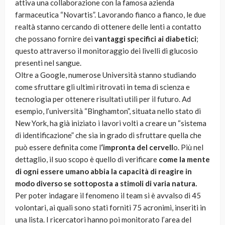
attiva una collaborazione con la famosa azienda
farmaceutica “Novartis”. Lavorando fianco a fianco, le due
realtà stanno cercando di ottenere delle lenti a contatto
che possano fornire dei
vantaggi specifici ai diabetici
;
questo attraverso il monitoraggio dei livelli di glucosio
presenti nel sangue.
Oltre a Google, numerose Università stanno studiando
come sfruttare gli ultimi ritrovati in tema di scienza e
tecnologia per ottenere risultati utili per il futuro. Ad
esempio, l’università “Binghamton”, situata nello stato di
New York, ha già iniziato i lavori volti a creare un “sistema
di identificazione” che sia in grado di sfruttare quella che
può essere definita come l
‘impronta del cervell
o. Più nel
dettaglio, il suo scopo è quello di verificare
come la mente
di ogni essere umano abbia la capacità di reagire in
modo diverso se sottoposta a stimoli di varia natura.
Per poter indagare il fenomeno il team si è avvalso di 45
volontari, ai quali sono stati forniti 75 acronimi, inseriti in
una lista. I ricercatori hanno poi monitorato l’area del