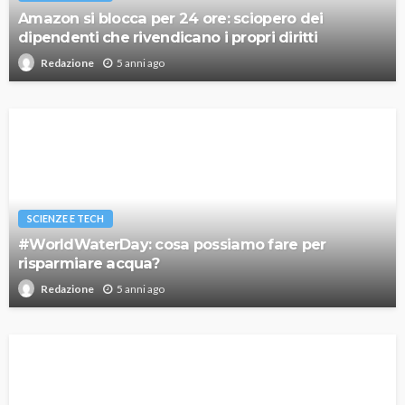
Amazon si blocca per 24 ore: sciopero dei
dipendenti che rivendicano i propri diritti
5 anni ago
Redazione
SCIENZE E TECH
#WorldWaterDay: cosa possiamo fare per
risparmiare acqua?
5 anni ago
Redazione