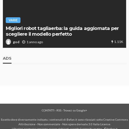
VARIE
Migliori robot tagliaerba: la guida aggiornata per
scegliere il modello perfetto
1.11K
1 anno ago
god
ADS
CONTATTI
-
RSS
-
Trovaci su Google+
Eccetto dove diversamente indicato, i contenuti di Befan.it sono rilasciati sotto Creative Commons
Attribuzione - Non commerciale - Non opere derivate 3.0 Italia License.
Ulteriori permessi possono essere richiesti usando l'
apposita pagina
- © befan.it