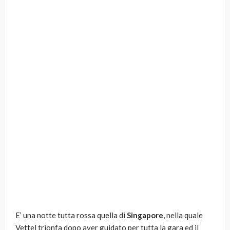
E’ una notte tutta rossa quella di
Singapore
, nella quale
Vettel trionfa dopo aver guidato per tutta la gara ed il