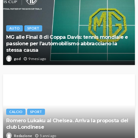
AUTO
SPORT
MG alle Final 8 di Coppa Davis: tennis mondiale e
passione per l’automobilismo abbracciano la
stessa causa
9 mesi ago
god
CALCIO
SPORT
Romero Lukaku al Chelsea. Arriva la proposta del
club Londinese
5 anni ago
Redazione