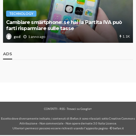
TECHNOLOGY
Cambiare smartphone: se hai la Partita IVA può
farti risparmiare sulle tasse
1.1K
1 anno ago
god
ADS
CONTATTI
-
RSS
-
Trovaci su Google+
Eccetto dove diversamente indicato, i contenuti di Befan.it sono rilasciati sotto Creative Commons
Attribuzione - Non commerciale - Non opere derivate 3.0 Italia License.
Ulteriori permessi possono essere richiesti usando l'
apposita pagina
- © befan.it