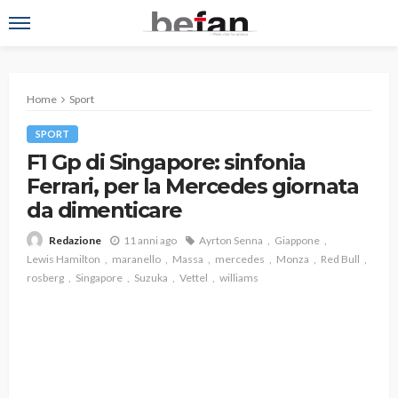
Home
Sport
SPORT
F1 Gp di Singapore: sinfonia
Ferrari, per la Mercedes giornata
da dimenticare
11 anni ago
Ayrton Senna
Giappone
Redazione
Lewis Hamilton
maranello
Massa
mercedes
Monza
Red Bull
rosberg
Singapore
Suzuka
Vettel
williams