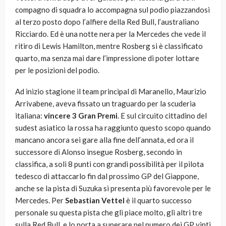
compagno di squadra lo accompagna sul podio piazzandosi
al terzo posto dopo l’alfiere della Red Bull, l’australiano
Ricciardo. Ed è una notte nera per la Mercedes che vede il
ritiro di Lewis Hamilton, mentre Rosberg si è classificato
quarto, ma senza mai dare l’impressione di poter lottare
per le posizioni del podio.
Ad inizio stagione il team principal di Maranello, Maurizio
Arrivabene, aveva fissato un traguardo per la scuderia
italiana:
vincere 3 Gran Premi
. E sul circuito cittadino del
sudest asiatico la rossa ha raggiunto questo scopo quando
mancano ancora sei gare alla fine dell’annata, ed ora il
successore di Alonso insegue Rosberg, secondo in
classifica, a soli 8 punti con grandi possibilità per il pilota
tedesco di attaccarlo fin dal prossimo GP del Giappone,
anche se la pista di Suzuka si presenta più favorevole per le
Mercedes. Per
Sebastian Vettel
è il quarto successo
personale su questa pista che gli piace molto, gli altri tre
sulla Red Bull, e lo porta a superare nel numero dei GP vinti