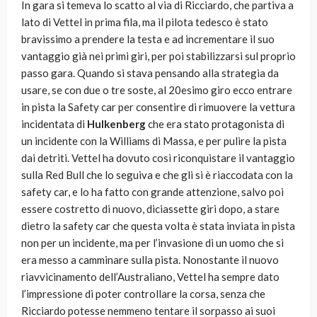
In gara si temeva lo scatto al via di Ricciardo, che partiva a
lato di Vettel in prima fila, ma il pilota tedesco è stato
bravissimo a prendere la testa e ad incrementare il suo
vantaggio già nei primi giri, per poi stabilizzarsi sul proprio
passo gara. Quando si stava pensando alla strategia da
usare, se con due o tre soste, al 20esimo giro ecco entrare
in pista la Safety car per consentire di rimuovere la vettura
incidentata di
Hulkenberg
che era stato protagonista di
un incidente con la Williams di Massa, e per pulire la pista
dai detriti. Vettel ha dovuto così riconquistare il vantaggio
sulla Red Bull che lo seguiva e che gli si è riaccodata con la
safety car, e lo ha fatto con grande attenzione, salvo poi
essere costretto di nuovo, diciassette giri dopo, a stare
dietro la safety car che questa volta è stata inviata in pista
non per un incidente, ma per l’invasione di un uomo che si
era messo a camminare sulla pista. Nonostante il nuovo
riavvicinamento dell’Australiano, Vettel ha sempre dato
l’impressione di poter controllare la corsa, senza che
Ricciardo potesse nemmeno tentare il sorpasso ai suoi