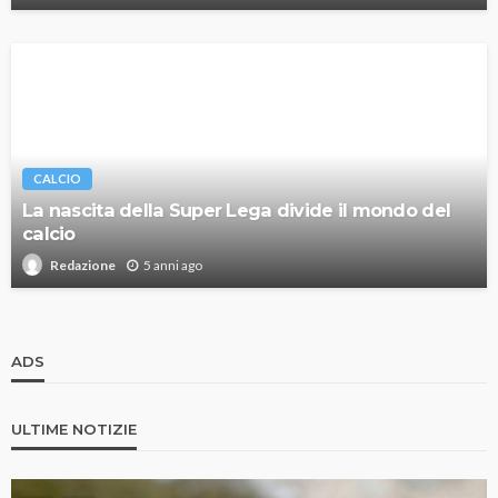
CALCIO
La nascita della Super Lega divide il mondo del
calcio
5 anni ago
Redazione
ADS
ULTIME NOTIZIE