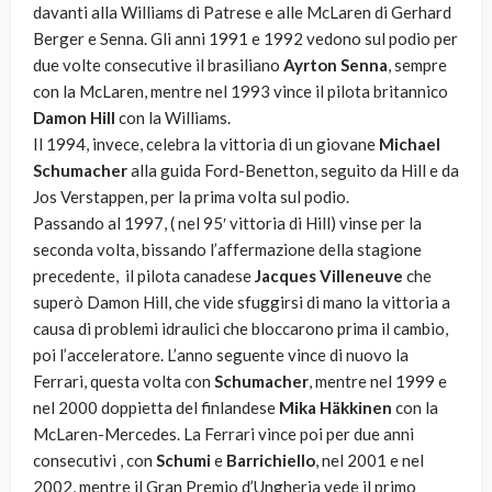
davanti alla Williams di Patrese e alle McLaren di Gerhard
Berger e Senna. Gli anni 1991 e 1992 vedono sul podio per
due volte consecutive il brasiliano
Ayrton Senna
, sempre
con la McLaren, mentre nel 1993 vince il pilota britannico
Damon Hill
con la Williams.
Il 1994, invece, celebra la vittoria di un giovane
Michael
Schumacher
alla guida Ford-Benetton, seguito da Hill e da
Jos Verstappen, per la prima volta sul podio.
Passando al 1997, ( nel 95′ vittoria di Hill) vinse per la
seconda volta, bissando l’affermazione della stagione
precedente, il pilota canadese
Jacques Villeneuve
che
superò Damon Hill, che vide sfuggirsi di mano la vittoria a
causa di problemi idraulici che bloccarono prima il cambio,
poi l’acceleratore. L’anno seguente vince di nuovo la
Ferrari, questa volta con
Schumacher
, mentre nel 1999 e
nel 2000 doppietta del finlandese
Mika Häkkinen
con la
McLaren-Mercedes. La Ferrari vince poi per due anni
consecutivi , con
Schumi
e
Barrichiello
, nel 2001 e nel
2002, mentre il Gran Premio d’Ungheria vede il primo