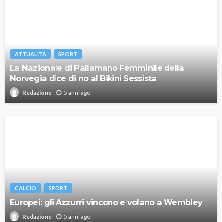
ATTUALITÀ
SPORT
La Nazionale di Pallamano Femminile della
Norvegia dice di no al Bikini Sessista
5 anni ago
Redazione
CALCIO
SPORT
Europei: gli Azzurri vincono e volano a Wembley
5 anni ago
Redazione