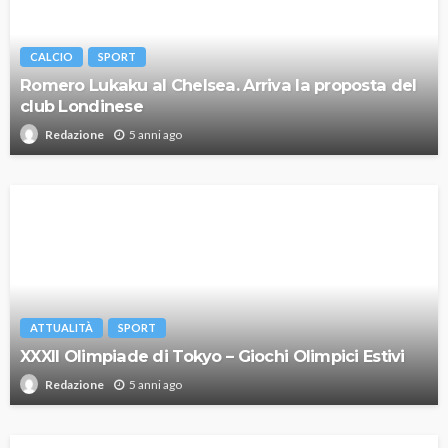
CALCIO
SPORT
Romero Lukaku al Chelsea. Arriva la proposta del
club Londinese
5 anni ago
Redazione
ATTUALITÀ
SPORT
XXXII Olimpiade di Tokyo – Giochi Olimpici Estivi
5 anni ago
Redazione