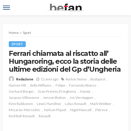
Home
Sport
SPORT
Ferrari chiamata al riscatto all’
Hungaroring, ecco la storia delle
ultime edizioni del Gp d’Ungheria
11 anni ago
Ayrton Senna
Budapest
Redazione
Damon Hill
della Williams
Felipe
Fernando Alonso
Gerhard Berger
Gran Premio d'Ungheria
Honda
Jacques Villeneuve
Jenson Button
Jos Verstappen
Kimi Raikkonen
Lewis Hamilton
Lotus Renault
Mark Webber
McLaren-Mercedes
Nelson Piquet
Nigel Mansell
Patrese
Red Bull-Renault
Renault