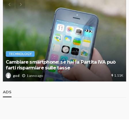
TECHNOLOGY
Cambiare smartphone: se hai la Partita IVA può
farti risparmiare sulle tasse
1.11K
1 anno ago
god
ADS