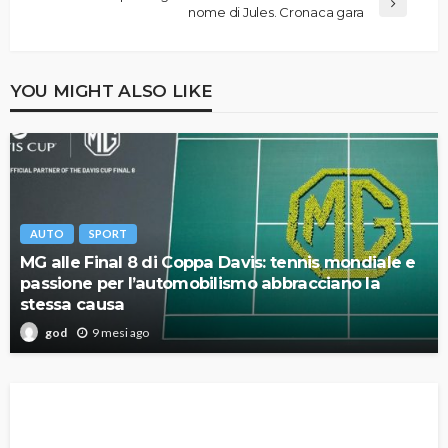
nome di Jules. Cronaca gara
YOU MIGHT ALSO LIKE
AUTO
SPORT
MG alle Final 8 di Coppa Davis: tennis mondiale e
passione per l’automobilismo abbracciano la
stessa causa
9 mesi ago
god