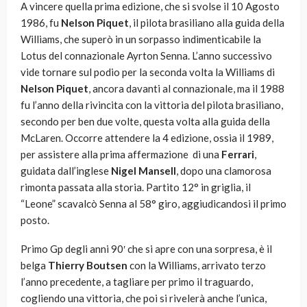
A vincere quella prima edizione, che si svolse il 10 Agosto
1986, fu
Nelson Piquet
, il pilota brasiliano alla guida della
Williams, che superò in un sorpasso indimenticabile la
Lotus del connazionale Ayrton Senna. L’anno successivo
vide tornare sul podio per la seconda volta la Williams di
Nelson Piquet
, ancora davanti al connazionale, ma il 1988
fu l’anno della rivincita con la vittoria del pilota brasiliano,
secondo per ben due volte, questa volta alla guida della
McLaren. Occorre attendere la 4 edizione, ossia il 1989,
per assistere alla prima affermazione di una
Ferrari
,
guidata dall’inglese
Nigel
Mansell
, dopo una clamorosa
rimonta passata alla storia. Partito 12° in griglia, il
“Leone” scavalcò Senna al 58° giro, aggiudicandosi il primo
posto.
Primo Gp degli anni 90′ che si apre con una sorpresa, è il
belga
Thierry Boutsen
con la Williams, arrivato terzo
l’anno precedente, a tagliare per primo il traguardo,
cogliendo una vittoria, che poi si rivelerà anche l’unica,