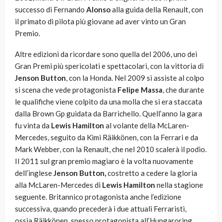
successo di Fernando
Alonso
alla guida della Renault, con
il primato di pilota più giovane ad aver vinto un Gran
Premio.
Altre edizioni da ricordare sono quella del 2006, uno dei
Gran Premi più spericolati e spettacolari, con la vittoria di
Jenson Button
, con la Honda. Nel 2009 si assiste al colpo
si scena che vede protagonista
Felipe Massa
, che durante
le qualifiche viene colpito da una molla che si era staccata
dalla Brown Gp guidata da Barrichello. Quell’anno la gara
fu vinta da
Lewis Hamilton
al volante della McLaren-
Mercedes, seguito da Kimi Räikkönen, con la Ferrari e da
Mark Webber, con la Renault, che nel 2010 scalerà il podio.
Il 2011 sul gran premio magiaro è la volta nuovamente
dell’inglese
Jenson Button,
costretto a cedere la gloria
alla McLaren-Mercedes di
Lewis Hamilton
nella stagione
seguente. Britannico protagonista anche l’edizione
successiva, quando precederà i due attuali Ferraristi,
ossia Räikkönen, spesso protagonista all’Hungaroring,