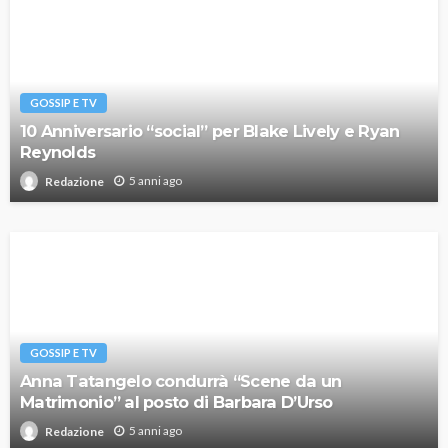
GOSSIP E TV
10 Anniversario “social” per Blake Lively e Ryan
Reynolds
5 anni ago
Redazione
GOSSIP E TV
Anna Tatangelo condurrà “Scene da un
Matrimonio” al posto di Barbara D’Urso
5 anni ago
Redazione