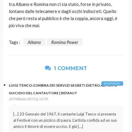
tra Albano e Romina non ci sia stato, forse in privato,
lontano dalle telecamere e dagli occhi indiscreti. Quello
che però resta al pubblico è che la coppia, ancora oggi, è
più viva che mai.
Tags :
Albano
Romina Power
1 COMMENT
RISPONDI
LUIGI TENCO: L’OMBRA DEI SERVIZI SEGRETI DIETRO AL FINTO
SUICIDIO DEL CANTAUTORE | BEFAN.IT
20 Febbraio 2015 @ 14:50
[…] 23 Gennaio del 1967, il cantante Luigi Tenco si presenta
al Festival con un pizzico di paura. L’artista confida ad un suo
amico il timore di essere ucciso. E già […]