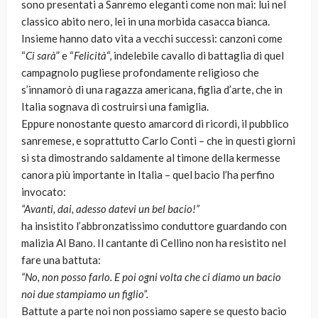
sono presentati a Sanremo eleganti come non mai: lui nel
classico abito nero, lei in una morbida casacca bianca.
Insieme hanno dato vita a vecchi successi: canzoni come
“
Ci sarà
” e “
Felicità
“, indelebile cavallo di battaglia di quel
campagnolo pugliese profondamente religioso che
s’innamorò di una ragazza americana, figlia d’arte, che in
Italia sognava di costruirsi una famiglia.
Eppure nonostante questo amarcord di ricordi, il pubblico
sanremese, e soprattutto Carlo Conti – che in questi giorni
si sta dimostrando saldamente al timone della kermesse
canora più importante in Italia – quel bacio l’ha perfino
invocato:
“Avanti, dai, adesso datevi un bel bacio!”
ha insistito l’abbronzatissimo conduttore guardando con
malizia Al Bano. Il cantante di Cellino non ha resistito nel
fare una battuta:
“No, non posso farlo. E poi ogni volta che ci diamo un bacio
noi due stampiamo un figlio”.
Battute a parte noi non possiamo sapere se questo bacio