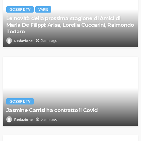
GOSSIP E TV
VARIE
Le novità della prossima stagione di Amici di
Maria De Filippi: Arisa, Lorella Cuccarini, Raimondo
Todaro
5 anni ago
Redazione
GOSSIP E TV
Jasmine Carrisi ha contratto il Covid
5 anni ago
Redazione