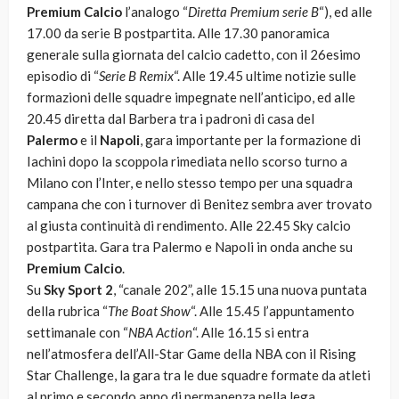
Premium Calcio
l’analogo “
Diretta Premium serie B
“), ed alle
17.00 da serie B postpartita. Alle 17.30 panoramica
generale sulla giornata del calcio cadetto, con il 26esimo
episodio di “
Serie B Remix
“. Alle 19.45 ultime notizie sulle
formazioni delle squadre impegnate nell’anticipo, ed alle
20.45 diretta dal Barbera tra i padroni di casa del
Palermo
e il
Napoli
, gara importante per la formazione di
Iachini dopo la scoppola rimediata nello scorso turno a
Milano con l’Inter, e nello stesso tempo per una squadra
campana che con i turnover di Benitez sembra aver trovato
al giusta continuità di rendimento. Alle 22.45 Sky calcio
postpartita. Gara tra Palermo e Napoli in onda anche su
Premium Calcio
.
Su
Sky Sport 2
, “canale 202”, alle 15.15 una nuova puntata
della rubrica “
The Boat Show
“. Alle 15.45 l’appuntamento
settimanale con “
NBA Action
“. Alle 16.15 si entra
nell’atmosfera dell’All-Star Game della NBA con il Rising
Star Challenge, la gara tra le due squadre formate da atleti
al primo e secondo anno di permanenza nella lega