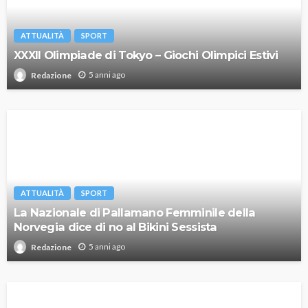
ATTUALITÀ
SPORT
XXXII Olimpiade di Tokyo – Giochi Olimpici Estivi
5 anni ago
Redazione
ATTUALITÀ
SPORT
La Nazionale di Pallamano Femminile della
Norvegia dice di no al Bikini Sessista
5 anni ago
Redazione