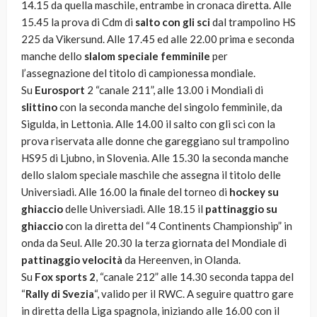
14.15 da quella maschile, entrambe in cronaca diretta. Alle
15.45 la prova di Cdm di
salto con gli sci
dal trampolino HS
225 da Vikersund. Alle 17.45 ed alle 22.00 prima e seconda
manche dello
slalom speciale femminile
per
l’assegnazione del titolo di campionessa mondiale.
Su
Eurosport
2 “canale 211”, alle 13.00 i Mondiali di
slittino
con la seconda manche del singolo femminile, da
Sigulda, in Lettonia. Alle 14.00 il salto con gli sci con la
prova riservata alle donne che gareggiano sul trampolino
HS95 di Ljubno, in Slovenia. Alle 15.30 la seconda manche
dello slalom speciale maschile che assegna il titolo delle
Universiadi. Alle 16.00 la finale del torneo di
hockey su
ghiaccio
delle Universiadi. Alle 18.15 il
pattinaggio su
ghiaccio
con la diretta del “4 Continents Championship” in
onda da Seul. Alle 20.30 la terza giornata del Mondiale di
pattinaggio velocità
da Hereenven, in Olanda.
Su
Fox sports 2
, “canale 212” alle 14.30 seconda tappa del
“
Rally di Svezia
“, valido per il RWC. A seguire quattro gare
in diretta della Liga spagnola, iniziando alle 16.00 con il