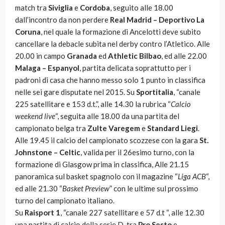
match tra
Siviglia
e
Cordoba
, seguito alle 18.00
dall’incontro da non perdere
Real Madrid – Deportivo La
Coruna
, nel quale la formazione di Ancelotti deve subito
cancellare la debacle subita nel derby contro l’Atletico. Alle
20.00 in campo
Granada
ed
Athletic Bilbao
, ed alle 22.00
Malaga – Espanyol
, partita delicata soprattutto per i
padroni di casa che hanno messo solo 1 punto in classifica
nelle sei gare disputate nel 2015. Su
Sportitalia
, “canale
225 satellitare e 153 d.t.”, alle 14.30 la rubrica “
Calcio
weekend live
“, seguita alle 18.00 da una partita del
campionato belga tra
Zulte Varegem
e
Standard Liegi
.
Alle 19.45 il calcio del campionato scozzese con la gara
St.
Johnstone – Celtic
, valida per il 26esimo turno, con la
formazione di Glasgow prima in classifica, Alle 21.15
panoramica sul basket spagnolo con il magazine “
Liga ACB
“,
ed alle 21.30 “
Basket Preview
” con le ultime sul prossimo
turno del campionato italiano.
Su
Raisport 1
, “canale 227 satellitare e 57 d.t “, alle 12.30
una partita di calcio della serie D, tra
Pro Sesto
e