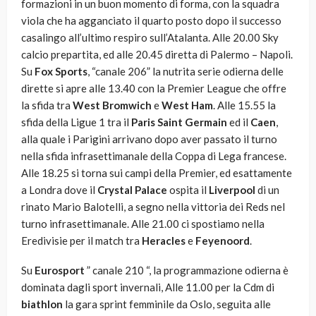
formazioni in un buon momento di forma, con la squadra
viola che ha agganciato il quarto posto dopo il successo
casalingo all’ultimo respiro sull’Atalanta. Alle 20.00 Sky
calcio prepartita, ed alle 20.45 diretta di Palermo – Napoli.
Su
Fox Sports
, “canale 206” la nutrita serie odierna delle
dirette si apre alle 13.40 con la Premier League che offre
la sfida tra
West Bromwich
e
West Ham
. Alle 15.55 la
sfida della Ligue 1 tra il
Paris Saint Germain
ed il
Caen
,
alla quale i Parigini arrivano dopo aver passato il turno
nella sfida infrasettimanale della Coppa di Lega francese.
Alle 18.25 si torna sui campi della Premier, ed esattamente
a Londra dove il
Crystal Palace
ospita il
Liverpool
di un
rinato Mario Balotelli, a segno nella vittoria dei Reds nel
turno infrasettimanale. Alle 21.00 ci spostiamo nella
Eredivisie per il match tra
Heracles
e
Feyenoord
.
Su
Eurosport
” canale 210 “, la programmazione odierna è
dominata dagli sport invernali, Alle 11.00 per la Cdm di
biathlon
la gara sprint femminile da Oslo, seguita alle