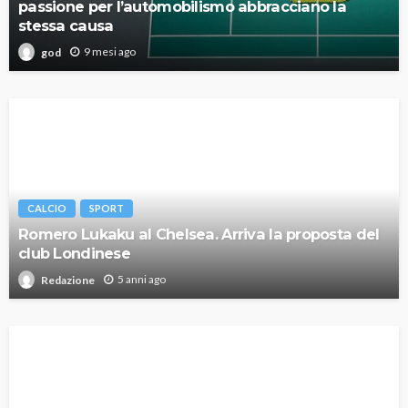
passione per l’automobilismo abbracciano la
stessa causa
9 mesi ago
god
CALCIO
SPORT
Romero Lukaku al Chelsea. Arriva la proposta del
club Londinese
5 anni ago
Redazione