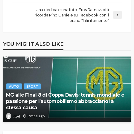
Una dedica e una foto: Eros Ramazzotti
ricorda Pino Daniele su Facebook con il
brano “Infinitamente”
YOU MIGHT ALSO LIKE
AUTO
SPORT
MG alle Final 8 di Coppa Davis: tennis mondiale e
passione per l’automobilismo abbracciano la
stessa causa
9 mesi ago
god