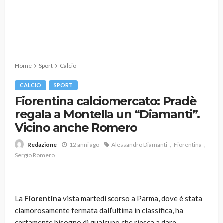
Home
Sport
Calcio
CALCIO
SPORT
Fiorentina calciomercato: Pradè
regala a Montella un “Diamanti”.
Vicino anche Romero
12 anni ago
Alessandro Diamanti
Fiorentina
Redazione
Sergio Romero
La
Fiorentina
vista martedì scorso a Parma, dove è stata
clamorosamente fermata dall’ultima in classifica, ha
certamente bisogno di qualcuno che riesca a dare