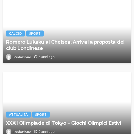
CALCIO
SPORT
Romero Lukaku al Chelsea. Arriva la proposta del
club Londinese
5 anni ago
Redazione
ATTUALITÀ
SPORT
XXXII Olimpiade di Tokyo – Giochi Olimpici Estivi
5 anni ago
Redazione