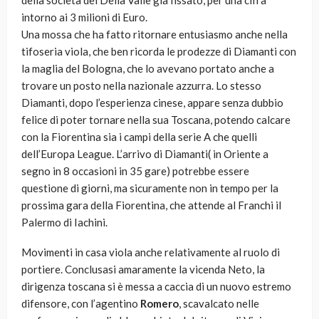
della società dei Della Valle già fissato, per una cifra
intorno ai 3 milioni di Euro.
Una mossa che ha fatto ritornare entusiasmo anche nella
tifoseria viola, che ben ricorda le prodezze di Diamanti con
la maglia del Bologna, che lo avevano portato anche a
trovare un posto nella nazionale azzurra. Lo stesso
Diamanti, dopo l’esperienza cinese, appare senza dubbio
felice di poter tornare nella sua Toscana, potendo calcare
con la Fiorentina sia i campi della serie A che quelli
dell’Europa League. L’arrivo di Diamanti( in Oriente a
segno in 8 occasioni in 35 gare) potrebbe essere
questione di giorni, ma sicuramente non in tempo per la
prossima gara della Fiorentina, che attende al Franchi il
Palermo di Iachini.
Movimenti in casa viola anche relativamente al ruolo di
portiere. Conclusasi amaramente la vicenda Neto, la
dirigenza toscana si è messa a caccia di un nuovo estremo
difensore, con l’agentino
Romero
, scavalcato nelle