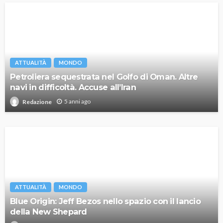
ATTUALITÀ
MONDO
Petroliera sequestrata nel Golfo di Oman. Altre
navi in difficoltà. Accuse all’Iran
5 anni ago
Redazione
ATTUALITÀ
MONDO
Blue Origin: Jeff Bezos nello spazio con il lancio
della New Shepard