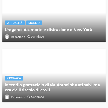
ATTUALITÀ
MONDO
Uragano Ida, morte e distruzione a New York
5 anni ago
Redazione
CRONACA
Incendio grattacielo di via Antonini: tutti salvi ma
ora c’è il rischio di crolli
5 anni ago
Redazione