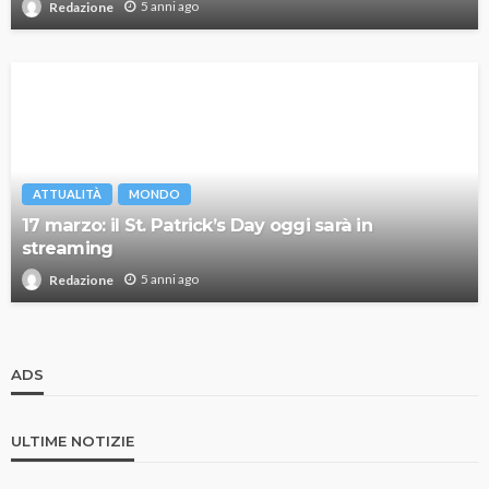
5 anni ago
Redazione
ATTUALITÀ
MONDO
17 marzo: il St. Patrick’s Day oggi sarà in
streaming
5 anni ago
Redazione
ADS
ULTIME NOTIZIE