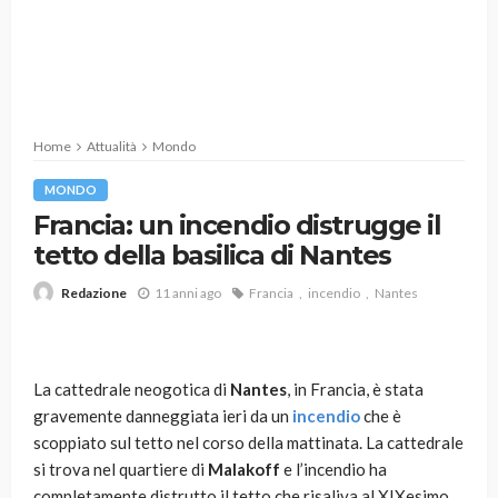
Home
Attualità
Mondo
MONDO
Francia: un incendio distrugge il
tetto della basilica di Nantes
11 anni ago
Francia
incendio
Nantes
Redazione
La cattedrale neogotica di
Nantes
, in Francia, è stata
gravemente danneggiata ieri da un
incendio
che è
scoppiato sul tetto nel corso della mattinata. La cattedrale
si trova nel quartiere di
Malakoff
e l’incendio ha
completamente distrutto il tetto che risaliva al XIXesimo