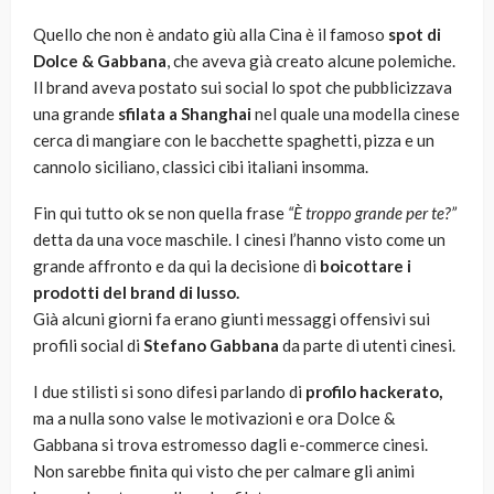
Quello che non è andato giù alla Cina è il famoso
spot di
Dolce & Gabbana
, che aveva già creato alcune polemiche.
Il brand aveva postato sui social lo spot che pubblicizzava
una grande
sfilata a Shanghai
nel quale una modella cinese
cerca di mangiare con le bacchette spaghetti, pizza e un
cannolo siciliano, classici cibi italiani insomma.
Fin qui tutto ok se non quella frase
“È troppo grande per te?”
detta da una voce maschile. I cinesi l’hanno visto come un
grande affronto e da qui la decisione di
boicottare i
prodotti del brand di lusso.
Già alcuni giorni fa erano giunti messaggi offensivi sui
profili social di
Stefano Gabbana
da parte di utenti cinesi.
I due stilisti si sono difesi parlando di
profilo hackerato,
ma a nulla sono valse le motivazioni e ora Dolce &
Gabbana si trova estromesso dagli e-commerce cinesi.
Non sarebbe finita qui visto che per calmare gli animi