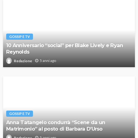
GOSSIP E TV
10 Anniversario “social” per Blake Lively e Ryan
Reynolds
5 anni ago
Redazione
GOSSIP E TV
Anna Tatangelo condurrà “Scene da un
Matrimonio” al posto di Barbara D’Urso
5 anni ago
Redazione