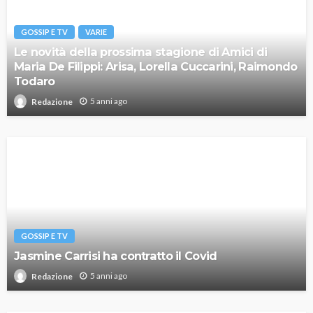
GOSSIP E TV
VARIE
Le novità della prossima stagione di Amici di
Maria De Filippi: Arisa, Lorella Cuccarini, Raimondo
Todaro
5 anni ago
Redazione
GOSSIP E TV
Jasmine Carrisi ha contratto il Covid
5 anni ago
Redazione