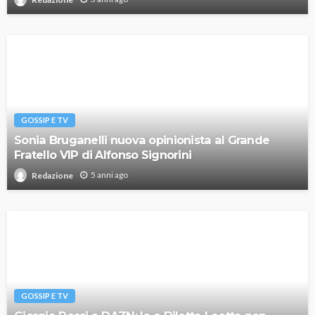
GOSSIP E TV
Sonia Bruganelli nuova opinionista al Grande
Fratello VIP di Alfonso Signorini
5 anni ago
Redazione
GOSSIP E TV