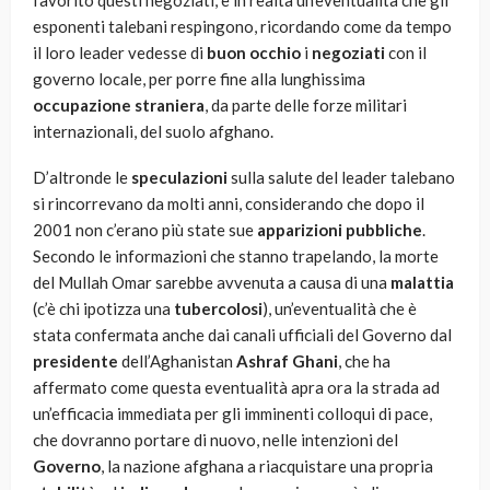
favorito questi negoziati, è in realtà un’eventualità che gli
esponenti talebani respingono, ricordando come da tempo
il loro leader vedesse di
buon occhio
i
negoziati
con il
governo locale, per porre fine alla lunghissima
occupazione straniera
, da parte delle forze militari
internazionali, del suolo afghano.
D’altronde le
speculazioni
sulla salute del leader talebano
si rincorrevano da molti anni, considerando che dopo il
2001 non c’erano più state sue
apparizioni pubbliche
.
Secondo le informazioni che stanno trapelando, la morte
del Mullah Omar sarebbe avvenuta a causa di una
malattia
(c’è chi ipotizza una
tubercolosi
), un’eventualità che è
stata confermata anche dai canali ufficiali del Governo dal
presidente
dell’Aghanistan
Ashraf Ghani
, che ha
affermato come questa eventualità apra ora la strada ad
un’efficacia immediata per gli imminenti colloqui di pace,
che dovranno portare di nuovo, nelle intenzioni del
Governo
, la nazione afghana a riacquistare una propria