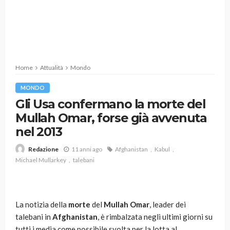
Home
Attualità
Mondo
MONDO
Gli Usa confermano la morte del
Mullah Omar, forse già avvenuta
nel 2013
11 anni ago
Afghanistan
Kabul
Redazione
Michael Mullarkey
talebani
La notizia della
morte
del
Mullah Omar
, leader dei
talebani in
Afghanistan
, è rimbalzata negli ultimi giorni su
tutti i media come possibile svolta per la lotta al