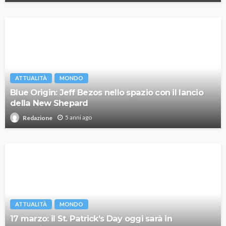
ATTUALITÀ
MONDO
Blue Origin: Jeff Bezos nello spazio con il lancio
della New Shepard
5 anni ago
Redazione
ATTUALITÀ
MONDO
17 marzo: il St. Patrick’s Day oggi sarà in