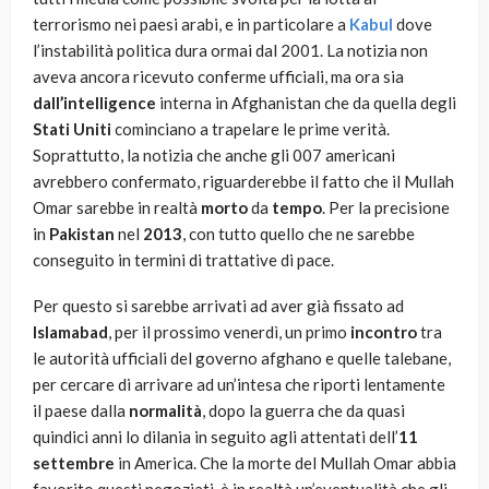
terrorismo nei paesi arabi, e in particolare a
Kabul
dove
l’instabilità politica dura ormai dal 2001. La notizia non
aveva ancora ricevuto conferme ufficiali, ma ora sia
dall’intelligence
interna in Afghanistan che da quella degli
Stati Uniti
cominciano a trapelare le prime verità.
Soprattutto, la notizia che anche gli 007 americani
avrebbero confermato, riguarderebbe il fatto che il Mullah
Omar sarebbe in realtà
morto
da
tempo
. Per la precisione
in
Pakistan
nel
2013
, con tutto quello che ne sarebbe
conseguito in termini di trattative di pace.
Per questo si sarebbe arrivati ad aver già fissato ad
Islamabad
, per il prossimo venerdì, un primo
incontro
tra
le autorità ufficiali del governo afghano e quelle talebane,
per cercare di arrivare ad un’intesa che riporti lentamente
il paese dalla
normalità
, dopo la guerra che da quasi
quindici anni lo dilania in seguito agli attentati dell’
11
settembre
in America. Che la morte del Mullah Omar abbia