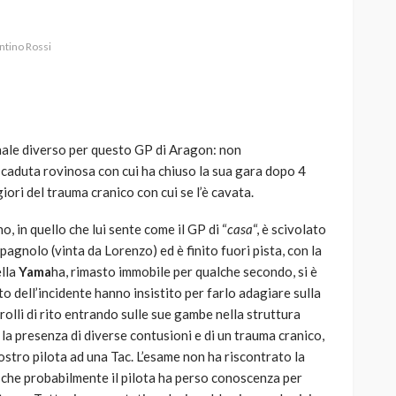
ntino Rossi
AUTO
SPORT
MG alle Final 8 di Coppa
nale diverso per questo GP di Aragon: non
Davis: tennis mondiale e
caduta rovinosa con cui ha chiuso la sua gara dopo 4
passione per
ri del trauma cranico con cui se l’è cavata.
quale
l’automobilismo
o prato
abbracciano la stessa causa
, in quello che lui sente come il GP di “
casa
“, è scivolato
 spagnolo (vinta da Lorenzo) ed è finito fuori pista, con la
784
579
god
9 mesi ago
ella
Yama
ha, rimasto immobile per qualche secondo, si è
to dell’incidente hanno insistito per farlo adagiare sulla
trolli di rito entrando sulle sue gambe nella struttura
 la presenza di diverse contusioni e di un trauma cranico,
ostro pilota ad una Tac. L’esame non ha riscontrato la
o che probabilmente il pilota ha perso conoscenza per