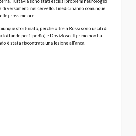
 terra. Tuttavia sono stati esclusi problemi neurologici
a di versamenti nel cervello. I medici hanno comunque
nelle prossime ore.
comunque sfortunato, perchè oltre a Rossi sono usciti di
a lottando per il podio) e Dovizioso. Il primo non ha
do è stata riscontrata una lesione all’anca.