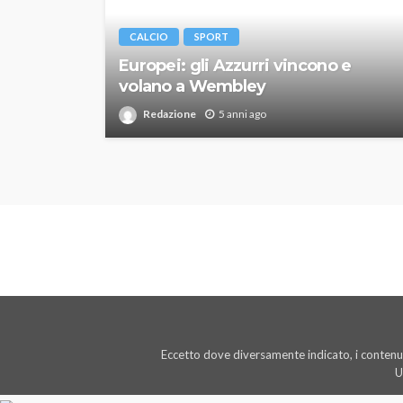
CALCIO
SPORT
Europei: gli Azzurri vincono e
volano a Wembley
Redazione
5 anni ago
Eccetto dove diversamente indicato, i contenut
U