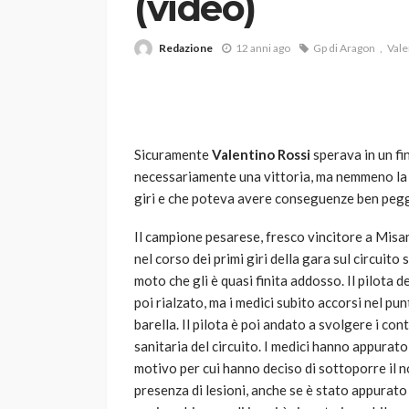
(video)
Redazione
12 anni ago
Gp di Aragon
Vale
Sicuramente
Valentino Rossi
sperava in un fi
necessariamente una vittoria, ma nemmeno la 
VARIE
giri e che poteva avere conseguenze ben peggio
Robot tagliaerba: 
scegliere per il tu
Il campione pesarese, fresco vincitore a Misano
nel corso dei primi giri della gara sul circuito
god
1 anno ago
moto che gli è quasi finita addosso. Il pilota d
poi rialzato, ma i medici subito accorsi nel pun
barella. Il pilota è poi andato a svolgere i con
sanitaria del circuito. I medici hanno appurato
motivo per cui hanno deciso di sottoporre il n
presenza di lesioni, anche se è stato appurat