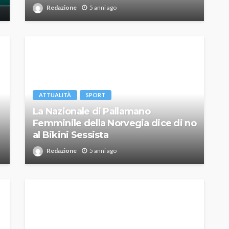
Redazione
5 anni ago
ATTUALITÀ
SPORT
La Nazionale di Pallamano
Femminile della Norvegia dice di no
al Bikini Sessista
Redazione
5 anni ago