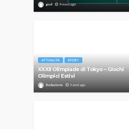
god
9 mesi ago
ATTUALITÀ
SPORT
XXXII Olimpiade di Tokyo – Giochi
Olimpici Estivi
Redazione
5 anni ago