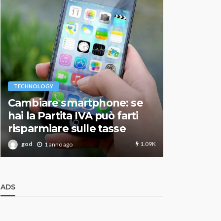
VARIE
TECHNOLOGY
Migliori r
Cambiare smartphone: se
guida agg
hai la Partita IVA può farti
scegliere
risparmiare sulle tasse
perfetto
1.09K
god
god
1 anno ago
1 an
ADS