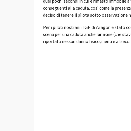
quei pochi secondi in cui è rimasto immobile a
conseguenti alla caduta, così come la presenz
deciso di tenere il pilota sotto osservazione 
Per i piloti nostrani il GP di Aragon è stato 
scena per una caduta anche
Ianno
ne (che stav
riportato nessun danno fisico, mentre al secon