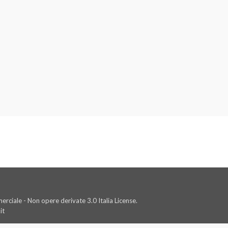
rciale - Non opere derivate 3.0 Italia License.
it