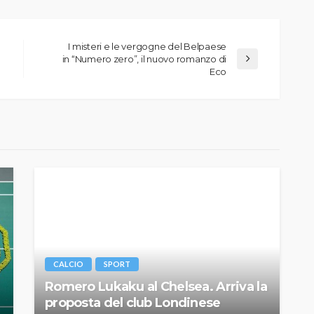
I misteri e le vergogne del Belpaese
in “Numero zero”, il nuovo romanzo di
Eco
CALCIO
SPORT
Romero Lukaku al Chelsea. Arriva la
proposta del club Londinese