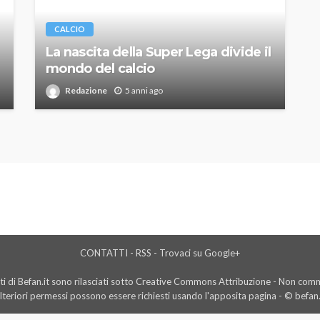
CALCIO
La nascita della Super Lega divide il
mondo del calcio
Redazione
5 anni ago
CONTATTI
-
RSS
-
Trovaci su Google+
i di Befan.it sono rilasciati sotto Creative Commons Attribuzione - Non comme
lteriori permessi possono essere richiesti usando l'
apposita pagina
- © befan.