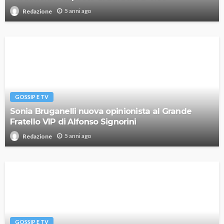
5 anni ago
Redazione
GOSSIP E TV
Sonia Bruganelli nuova opinionista al Grande
Fratello VIP di Alfonso Signorini
5 anni ago
Redazione
GOSSIP E TV