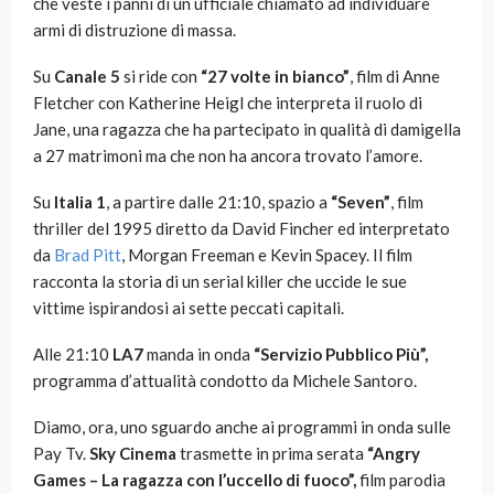
che veste i panni di un ufficiale chiamato ad individuare
armi di distruzione di massa.
Su
Canale 5
si ride con
“27 volte in bianco”
, film di Anne
Fletcher con Katherine Heigl che interpreta il ruolo di
Jane, una ragazza che ha partecipato in qualità di damigella
a 27 matrimoni ma che non ha ancora trovato l’amore.
Su
Italia 1
, a partire dalle 21:10, spazio a
“Seven”
, film
thriller del 1995 diretto da David Fincher ed interpretato
da
Brad Pitt
, Morgan Freeman e Kevin Spacey. Il film
racconta la storia di un serial killer che uccide le sue
vittime ispirandosi ai sette peccati capitali.
Alle 21:10
LA7
manda in onda
“Servizio Pubblico Più”,
programma d’attualità condotto da Michele Santoro.
Diamo, ora, uno sguardo anche ai programmi in onda sulle
Pay Tv.
Sky Cinema
trasmette in prima serata
“Angry
Games – La ragazza con l’uccello di fuoco”,
film parodia