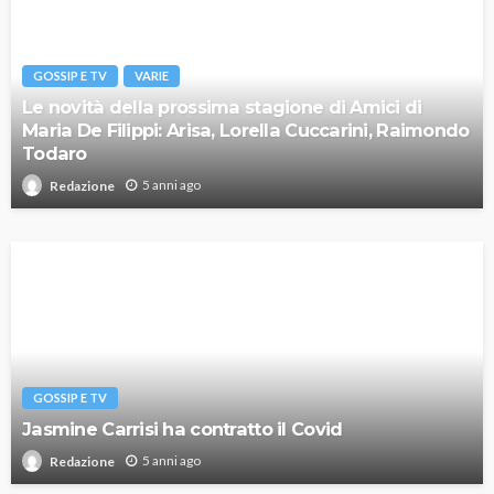
GOSSIP E TV
VARIE
Le novità della prossima stagione di Amici di
Maria De Filippi: Arisa, Lorella Cuccarini, Raimondo
Todaro
5 anni ago
Redazione
GOSSIP E TV
Jasmine Carrisi ha contratto il Covid
5 anni ago
Redazione