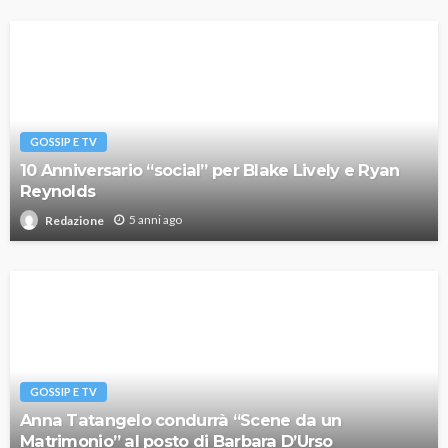
GOSSIP E TV
10 Anniversario “social” per Blake Lively e Ryan
Reynolds
5 anni ago
Redazione
GOSSIP E TV
Anna Tatangelo condurrà “Scene da un
Matrimonio” al posto di Barbara D’Urso