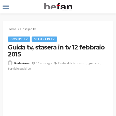
Home
Gossip e Tv
GOSSIP E TV
STASERA IN TV
Guida tv, stasera in tv 12 febbraio
2015
11 anni ago
Festival di Sanremo
guida tv
Redazione
Servizio pubblico