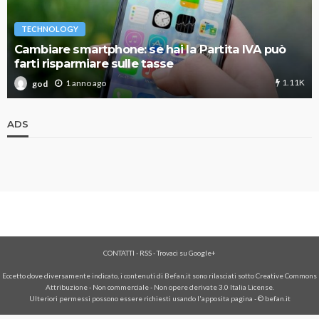
TECHNOLOGY
Cambiare smartphone: se hai la Partita IVA può
farti risparmiare sulle tasse
1.11K
1 anno ago
god
ADS
CONTATTI
-
RSS
-
Trovaci su Google+
Eccetto dove diversamente indicato, i contenuti di Befan.it sono rilasciati sotto Creative Commons
Attribuzione - Non commerciale - Non opere derivate 3.0 Italia License.
Ulteriori permessi possono essere richiesti usando l'
apposita pagina
- © befan.it