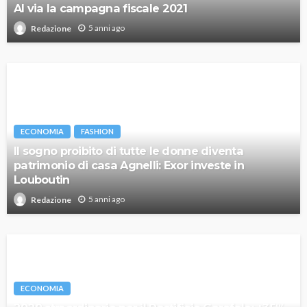
Al via la campagna fiscale 2021
5 anni ago
Redazione
ECONOMIA
FASHION
Il sogno proibito di tutte le donne diventa
patrimonio di casa Agnelli: Exor investe in
Louboutin
5 anni ago
Redazione
ECONOMIA