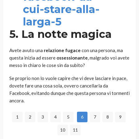
5. La notte magica
Avete avuto una
relazione fugace
con una persona, ma
questa inizia ad essere
ossessionante
, malgrado voi avete
messo in chiaro le cose sin da subito?
Se proprio non lo vuole capire che vi deve lasciare in pace,
dovete fare una cosa sola, ovvero cancellarla da
Facebook, evitando dunque che questa persona vi tormenti
ancora.
1
2
3
4
5
6
7
8
9
10
11