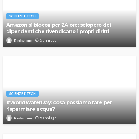
SCIENZE E TECH
Amazon si blocca per 24 ore: sciopero dei
dipendenti che rivendicano i propri diritti
5 anni ago
Redazione
SCIENZE E TECH
#WorldWaterDay: cosa possiamo fare per
risparmiare acqua?
5 anni ago
Redazione