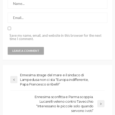
Save my name, email, and website in this browser for the next
time I comment.
Ennesima strage del mare e il sindaco di
Lampedusa non ci sta “Europa indifferente,
Papa Francesco si ribelli!”
Ennesima sconfitta e Parma scoppia.
Lucarelli veleno contro Tavecchio
“Interessano le piccole solo quando
servono i voti”