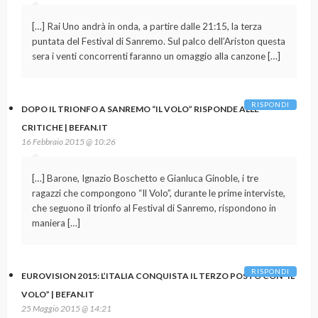
[…] Rai Uno andrà in onda, a partire dalle 21:15, la terza
puntata del Festival di Sanremo. Sul palco dell’Ariston questa
sera i venti concorrenti faranno un omaggio alla canzone […]
RISPONDI
DOPO IL TRIONFO A SANREMO “IL VOLO” RISPONDE ALLE
CRITICHE | BEFAN.IT
16 Febbraio 2015 @ 10:26
[…] Barone, Ignazio Boschetto e Gianluca Ginoble, i tre
ragazzi che compongono “Il Volo”, durante le prime interviste,
che seguono il trionfo al Festival di Sanremo, rispondono in
maniera […]
RISPONDI
EUROVISION 2015: L’ITALIA CONQUISTA IL TERZO POSTO CON “IL
VOLO” | BEFAN.IT
25 Maggio 2015 @ 14:21