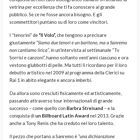
vetrina per eccellenza che ti fa conoscere al grande
pubblico. Se ce ne fosse ancora bisogno. E gli
scommettitori puntano su di loro come vincitori.
I “tenorini” de
“Il Volo”,
che tengono a precisare
giustamente
“Siamo due tenori e un baritono, ma a Sanremo
non cantiamo lirica”,
in un’intervista al settimanale “Tv
Sorrisi e canzoni”, hanno soltanto vent’anni ciascuno e ora
vestono giubbotti di pelle. Ma tutti li ricordano per il loro
debutto artistico nel 2009 al programma della Clerici su
Rai 1 in abito elegante e ancora imberbi.
Da allora sono cresciuti fisicamente ed artisticamente,
passando attraverso tour internazionali di grande
successo – come quello con
Barbra Streisand
– e la
conquista di
un Billboard Latin Award
nel 2013. Grazie
anche a Tony Renis che ha creduto nel loro talento.
Il pezzo che portano a Sanremo è
“una dichiarazione