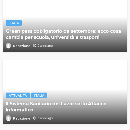
ITALIA
Green pass obbligatorio da settembre: ecco cosa
cambia per scuola, università e trasporti
5 anni ago
Redazione
ATTUALITÀ
ITALIA
Il Sistema Sanitario del Lazio sotto Attacco
Informatico
5 anni ago
Redazione