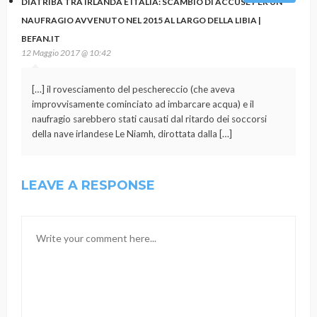
DIATRIBA TRA IRLANDA E ITALIA: SCAMBIO DI ACCUSE PER UN
NAUFRAGIO AVVENUTO NEL 2015 AL LARGO DELLA LIBIA |
BEFAN.IT
12 Maggio 2017 @ 10:42
[…] il rovesciamento del peschereccio (che aveva
improvvisamente cominciato ad imbarcare acqua) e il
naufragio sarebbero stati causati dal ritardo dei soccorsi
della nave irlandese Le Niamh, dirottata dalla […]
LEAVE A RESPONSE