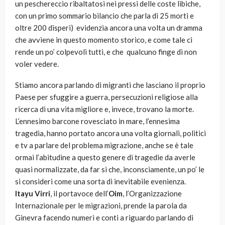
un peschereccio ribaltatosi nei pressi delle coste libiche,
con un primo sommario bilancio che parla di 25 morti e
oltre 200 disperi) evidenzia ancora una volta un dramma
che avviene in questo momento storico, e come tale ci
rende un po’ colpevoli tutti, e che qualcuno finge di non
voler vedere.
Stiamo ancora parlando di migranti che lasciano il proprio
Paese per sfuggire a guerra, persecuzioni religiose alla
ricerca di una vita migliore e, invece, trovano la morte.
L’ennesimo barcone rovesciato in mare, l’ennesima
tragedia, hanno portato ancora una volta giornali, politici
e tv a parlare del problema migrazione, anche se è tale
ormai l’abitudine a questo genere di tragedie da averle
quasi normalizzate, da far si che, inconsciamente, un po’ le
si consideri come una sorta di inevitabile evenienza.
Itayu Virri
, il portavoce dell’
Oim
, l’Organizzazione
Internazionale per le migrazioni, prende la parola da
Ginevra facendo numeri e conti a riguardo parlando di