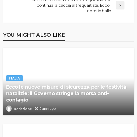
continua la caccia al trequartista. Ecco i
nomi in ballo
YOU MIGHT ALSO LIKE
ITALIA
Ecco le nuove misure di sicurezza per le festività
natalizie: il Governo stringe la morsa anti-
contagio
5 anni ago
Redazione