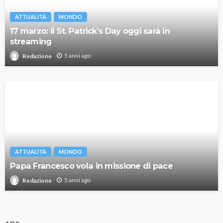
ATTUALITÀ
MONDO
17 marzo: il St. Patrick’s Day oggi sarà in
streaming
5 anni ago
Redazione
ATTUALITÀ
MONDO
Papa Francesco vola in missione di pace
5 anni ago
Redazione