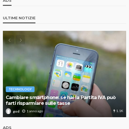
ADS
ULTIME NOTIZIE
TECHNOLOGY
Cambiare smartphone: se hai la Partita IVA può
farti risparmiare sulle tasse
1.1K
1 anno ago
god
ADS