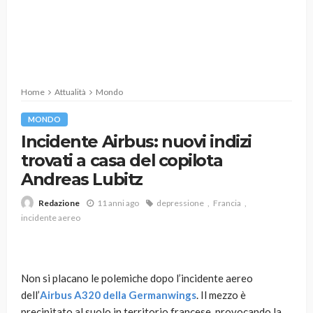
Home
Attualità
Mondo
MONDO
Incidente Airbus: nuovi indizi
trovati a casa del copilota
Andreas Lubitz
11 anni ago
depressione
Francia
Redazione
incidente aereo
Non si placano le polemiche dopo l’incidente aereo
dell’
Airbus A320 della Germanwings
. Il mezzo è
precipitato al suolo in territorio francese, provocando la