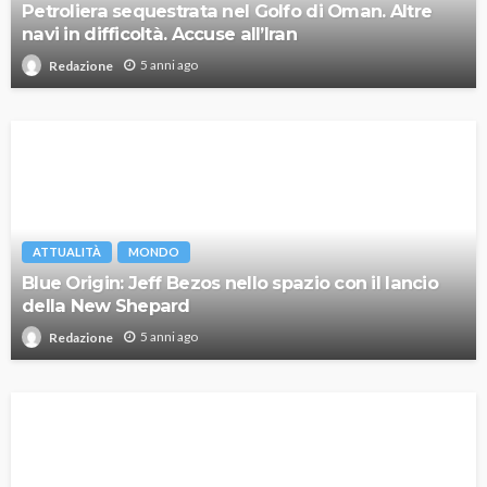
Petroliera sequestrata nel Golfo di Oman. Altre
navi in difficoltà. Accuse all’Iran
5 anni ago
Redazione
ATTUALITÀ
MONDO
Blue Origin: Jeff Bezos nello spazio con il lancio
della New Shepard
5 anni ago
Redazione