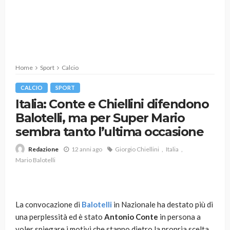
Home
Sport
Calcio
CALCIO
SPORT
Italia: Conte e Chiellini difendono
Balotelli, ma per Super Mario
sembra tanto l’ultima occasione
12 anni ago
Giorgio Chiellini
Italia
Redazione
Mario Balotelli
La convocazione di
Balotelli
in Nazionale ha destato più di
una perplessità ed è stato
Antonio Conte
in persona a
voler spiegare i motivi che stanno dietro la propria scelta.