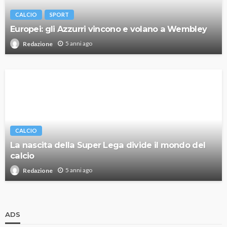
CALCIO
SPORT
Europei: gli Azzurri vincono e volano a Wembley
5 anni ago
Redazione
CALCIO
La nascita della Super Lega divide il mondo del
calcio
5 anni ago
Redazione
ADS