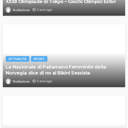
XXXII Olimpiade di Tokyo – Giochi Olimpici Estivi
5 anni ago
Redazione
ATTUALITÀ
SPORT
La Nazionale di Pallamano Femminile della
Norvegia dice di no al Bikini Sessista
5 anni ago
Redazione