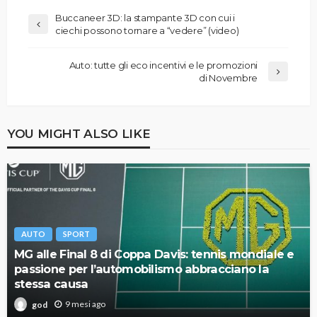
Buccaneer 3D: la stampante 3D con cui i
ciechi possono tornare a “vedere” (video)
Auto: tutte gli eco incentivi e le promozioni
di Novembre
YOU MIGHT ALSO LIKE
AUTO
SPORT
MG alle Final 8 di Coppa Davis: tennis mondiale e
passione per l’automobilismo abbracciano la
stessa causa
9 mesi ago
god