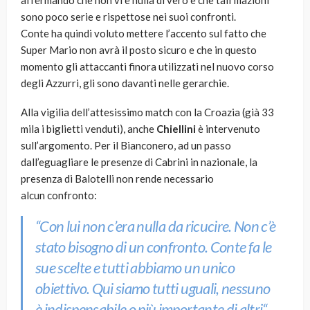
affermando che non vi è nulla di vero e che tali illazioni
sono poco serie e rispettose nei suoi confronti.
Conte ha quindi voluto mettere l’accento sul fatto che
Super Mario non avrà il posto sicuro e che in questo
momento gli attaccanti finora utilizzati nel nuovo corso
degli Azzurri, gli sono davanti nelle gerarchie.
Alla vigilia dell’attesissimo match con la Croazia (già 33
mila i biglietti venduti), anche
Chiellini
è intervenuto
sull’argomento. Per il Bianconero, ad un passo
dall’eguagliare le presenze di Cabrini in nazionale, la
presenza di Balotelli non rende necessario
alcun confronto:
“
Con lui non c’era nulla da ricucire. Non c’è
stato bisogno di un confronto. Conte fa le
sue scelte e tutti abbiamo un unico
obiettivo. Qui siamo tutti uguali, nessuno
è indispensabile o più importante di altri
“