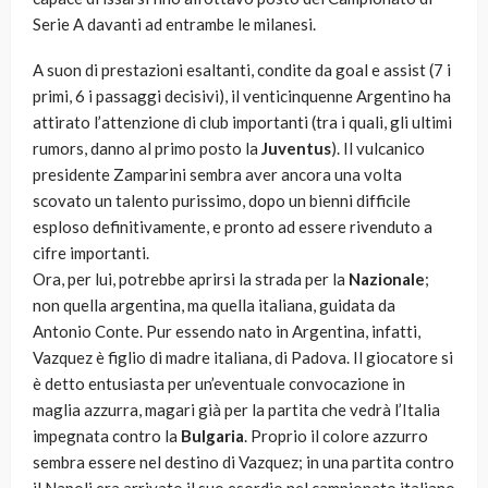
Serie A davanti ad entrambe le milanesi.
A suon di prestazioni esaltanti, condite da goal e assist (7 i
primi, 6 i passaggi decisivi), il venticinquenne Argentino ha
attirato l’attenzione di club importanti (tra i quali, gli ultimi
rumors, danno al primo posto la
Juventus
). Il vulcanico
presidente Zamparini sembra aver ancora una volta
scovato un talento purissimo, dopo un bienni difficile
esploso definitivamente, e pronto ad essere rivenduto a
cifre importanti.
Ora, per lui, potrebbe aprirsi la strada per la
Nazionale
;
non quella argentina, ma quella italiana, guidata da
Antonio Conte. Pur essendo nato in Argentina, infatti,
Vazquez è figlio di madre italiana, di Padova. Il giocatore si
è detto entusiasta per un’eventuale convocazione in
maglia azzurra, magari già per la partita che vedrà l’Italia
impegnata contro la
Bulgaria
. Proprio il colore azzurro
sembra essere nel destino di Vazquez; in una partita contro