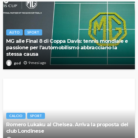
AUTO
SPORT
MG alle Final 8 di Coppa Davis: tennis mondiale e
passione per l’automobilismo abbracciano la
stessa causa
9 mesi ago
god
CALCIO
SPORT
Romero Lukaku al Chelsea. Arriva la proposta del
club Londinese