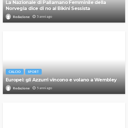
La Nazionale di Pallamano Femminile della
Norvegia dice di no al Bikini Sessista
5 anni ago
Redazione
CALCIO
SPORT
Europei: gli Azzurri vincono e volano a Wembley
5 anni ago
Redazione