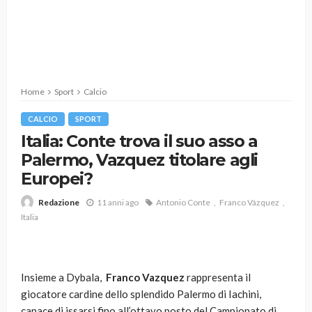
Home
Sport
Calcio
CALCIO
SPORT
Italia: Conte trova il suo asso a
Palermo, Vazquez titolare agli
Europei?
11 anni ago
Antonio Conte
Franco Vázquez
Redazione
Italia
Insieme a Dybala,
Franco Vazquez
rappresenta il
giocatore cardine dello splendido Palermo di Iachini,
capace di issarsi fino all’ottavo posto del Campionato di