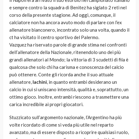
il Napoli era arrivato il suo esordio nel campionato italiano
e sempre contro la squadra di Benitez ha siglato 2 reti nel
corso della presente stagione. Ad oggi, comunque, il
calciatore non ha ancora avuto modo di parlare con l’ex
allenatore bianconero, incontrato solo una volta, quando il
ct ha visitato il centro sportivo del Palermo.
Vazquez ha riservato parole di grande stima nei confronti
dell’allenatore della Nazionale, ritenendolo uno dei più
grandi allenatori al Mondo; la vittoria di 3 scudetti di fila è
qualcosa che solo chi ha carisma e conoscenza del calcio
può ottenere. Conte gli ricorda anche il suo attuale
allenatore,
Iachini
, in quanto entrambi desiderano un
calcio in cui si uniscano intensità, qualità e, soprattutto, un
ottimo gioco. Inoltre, entrambi riescono a trasmettere una
carica incredibile ai propri giocatori.
Stuzzicato sull’argomento nazionale, l’Argentino ha più
volte ricordato di come si veda più utile nel reparto
avanzato, ma di essere disposto a ricoprire qualsiasi ruolo,