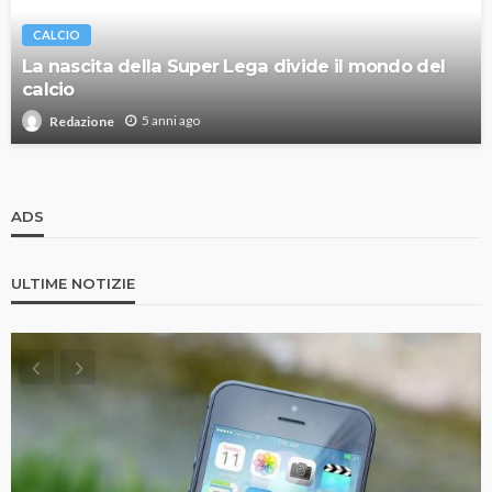
CALCIO
La nascita della Super Lega divide il mondo del
calcio
5 anni ago
Redazione
ADS
ULTIME NOTIZIE