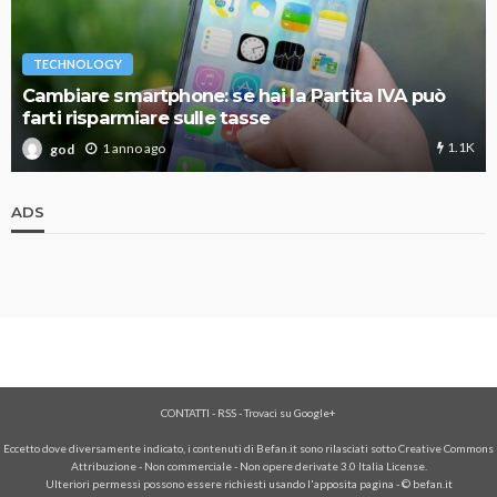
TECHNOLOGY
Cambiare smartphone: se hai la Partita IVA può
farti risparmiare sulle tasse
1.1K
1 anno ago
god
ADS
CONTATTI
-
RSS
-
Trovaci su Google+
Eccetto dove diversamente indicato, i contenuti di Befan.it sono rilasciati sotto Creative Commons
Attribuzione - Non commerciale - Non opere derivate 3.0 Italia License.
Ulteriori permessi possono essere richiesti usando l'
apposita pagina
- © befan.it