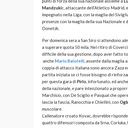
punti di forza della sua nazionale assieme a
L
Mandzuki
c, attaccante dell’Atletico Madrid
impegnato nella Liga, con la maglia del Sivigli
presenze con la maglia della sua Nazionale e 
Donetzk.
Per domenica sera a San Siro si attendono alm
a superare quota 50 mila. Nel ritiro di Coverc
difficile della sua gestione, dopo aver fatto 
anche
Mario Balotelli
, assente dalla maglia a
coppia di attacco italiana sono ancora Zaza 
partita iniziata se ci fosse bisogno di rinforz
per questa gara di
Pirlo
, infortunato, ed anche
della nazionale, e pare intenzionato a propo
Marchisio, con De Sciglio e Pasqual che operer
lascia la fascia, Ranocchia e Chiellini, con
Ogb
muscolare.
L’allenatore croato Kovac, dovrebbe rispondere 
quattro difensori composta da Srna, Corluka, L