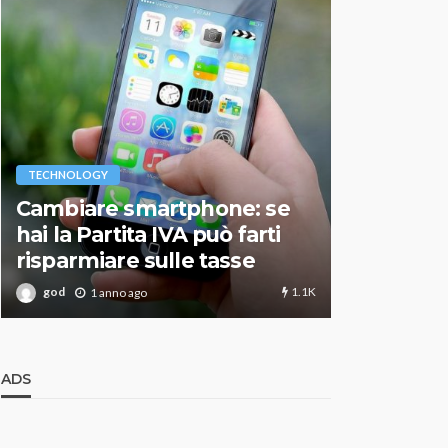
VARIE
TECHNOLOGY
Migliori r
Cambiare smartphone: se
guida agg
hai la Partita IVA può farti
scegliere
risparmiare sulle tasse
perfetto
1.1K
god
god
1 anno ago
1 an
ADS