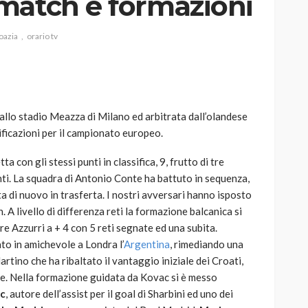
match e formazioni
roazia
orario tv
AUTO
SPORT
MG alle Final 8 di Coppa
allo stadio Meazza di Milano ed arbitrata dall’olandese
Davis: tennis mondiale e
ificazioni per il campionato europeo.
passione per
quale
l’automobilismo
a con gli stessi punti in classifica, 9, frutto di tre
o prato
abbracciano la stessa causa
nti. La squadra di Antonio Conte ha battuto in sequenza,
a di nuovo in trasferta. I nostri avversari hanno isposto
784
580
god
9 mesi ago
. A livello di differenza reti la formazione balcanica si
re Azzurri a + 4 con 5 reti segnate ed una subita.
to in amichevole a Londra l’
Argentina
, rimediando una
artino che ha ribaltato il vantaggio iniziale dei Croati,
e. Nella formazione guidata da Kovac si è messo
ic
, autore dell’assist per il goal di Sharbini ed uno dei