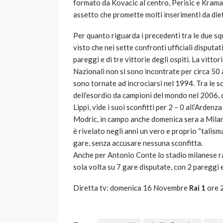
formato da Kovacic al centro, Perisic e Kramar
assetto che promette molti inserimenti da diet
Per quanto riguarda i precedenti tra le due sq
visto che nei sette confronti ufficiali disputati
pareggi e di tre vittorie degli ospiti. La vitt
Nazionali non si sono incontrate per circa 50 
sono tornate ad incrociarsi nel 1994. Tra le sc
dell’esordio da campioni del mondo nel 2006, 
Lippi, vide i suoi sconfitti per 2 – 0 all’Arden
Modric, in campo anche domenica sera a Milan
è rivelato negli anni un vero e proprio “talism
gare, senza accusare nessuna sconfitta.
Anche per Antonio Conte lo stadio milanese r
sola volta su 7 gare disputate, con 2 pareggi e
Diretta tv: domenica 16 Novembre
Rai 1
ore 