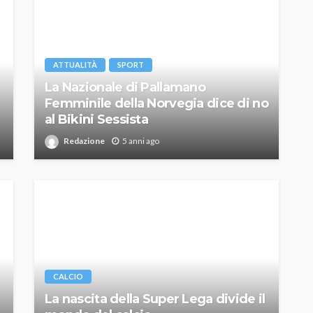
ATTUALITÀ
SPORT
La Nazionale di Pallamano
Femminile della Norvegia dice di no
al Bikini Sessista
Redazione
5 anni ago
CALCIO
La nascita della Super Lega divide il