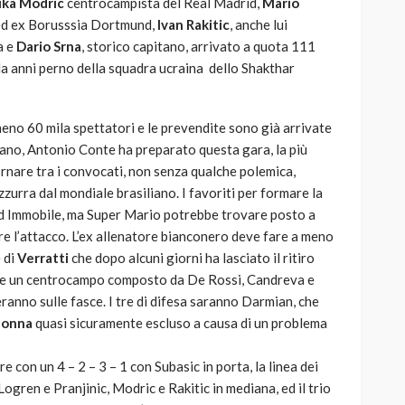
uka Modric
centrocampista del Real Madrid,
Mario
, ed ex Borusssia Dortmund,
Ivan Rakitic
, anche lui
a e
Dario Srna
, storico capitano, arrivato a quota 111
da anni perno della squadra ucraina dello Shakthar
eno 60 mila spettatori e le prevendite sono già arrivate
iano, Antonio Conte ha preparato questa gara, la più
tornare tra i convocati, non senza qualche polemica,
zzurra dal mondiale brasiliano. I favoriti per formare la
ed Immobile, ma Super Mario potrebbe trovare posto a
are l’attacco. L’ex allenatore bianconero deve fare a meno
 di
Verratti
che dopo alcuni giorni ha lasciato il ritiro
rre un centrocampo composto da De Rossi, Candreva e
anno sulle fasce. I tre di difesa saranno Darmian, che
onna
quasi sicuramente escluso a causa di un problema
con un 4 – 2 – 3 – 1 con Subasic in porta, la linea dei
ogren e Pranjinic, Modric e Rakitic in mediana, ed il trio