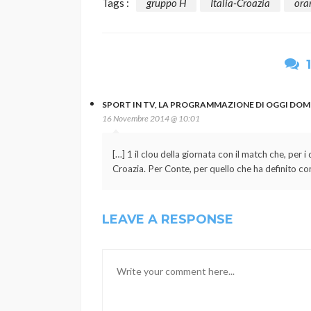
Tags :
gruppo H
Italia-Croazia
orar
SPORT IN TV, LA PROGRAMMAZIONE DI OGGI DOME
16 Novembre 2014 @ 10:01
[…] 1 il clou della giornata con il match che, per i
Croazia. Per Conte, per quello che ha definito com
LEAVE A RESPONSE