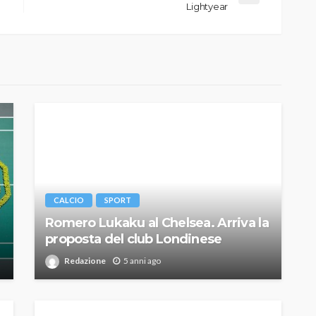
Lightyear
CALCIO
SPORT
Romero Lukaku al Chelsea. Arriva la
proposta del club Londinese
Redazione
5 anni ago