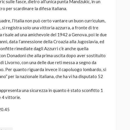
ic sulle fasce, dietro all’unica punta Mandzukic, in un
ro per scardinare la difesa italiana.
uadre, l’Italia non può certo vantare un buon curriculum,
, si registra solo una vittoria azzurra, a fronte di tre
oria risale ad una amichevole del 1942 a Genova, poi le due
anni, data l’annessione della Croazia alla Jugoslavia, ed
onfitte rimediate dagli Azzurri c’è anche quella
con Donadoni che alla prima uscita dopo aver sostituito
za di Livorno, con una delle due reti messa a segno da
o. Per quanto riguarda invece il capoluogo lombardo, si
ano” per la nazionale italiana, che ha vi ha disputato 52
appresenta una sicurezza in quanto è stato sconfitto 1
 4 vittorie.
20.45