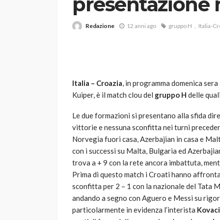
presentazione 
Redazione
12 anni ago
gruppo H
Italia-C
Italia – Croazia
, in programma domenica sera 
Kuiper, è il match clou del
gruppo H
delle qual
VARIE
Robot tagliaerba: 
Le due formazioni si presentano alla sfida dirett
scegliere per il tu
vittorie e nessuna sconfitta nei turni precede
Norvegia fuori casa, Azerbajian in casa e Malt
god
1 anno ago
con i successi su Malta, Bulgaria ed Azerbajian
trova a + 9 con la rete ancora imbattuta, ment
Prima di questo match i Croati hanno affronta
sconfitta per 2 – 1 con la nazionale del Tata M
andando a segno con Aguero e Messi su rigor
particolarmente in evidenza l’interista
Kovac