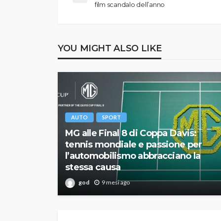
film scandalo dell’anno
YOU MIGHT ALSO LIKE
AUTO
SPORT
MG alle Final 8 di Coppa Davis:
tennis mondiale e passione per
l’automobilismo abbracciano la
stessa causa
god
9 mesi ago