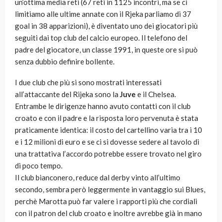
un’ottima media reti (67 reti in 1125 incontri, ma se ci
limitiamo alle ultime annate con il Rjeka parliamo di 37
goal in 38 apparizioni), è diventato uno dei giocatori più
seguiti dai top club del calcio europeo. Il telefono del
padre del giocatore, un classe 1991, in queste ore si può
senza dubbio definire bollente.
I due club che più si sono mostrati interessati
all’attaccante del Rijeka sono la
Juve
e il Chelsea.
Entrambe le dirigenze hanno avuto contatti con il club
croato e con il padre e la risposta loro pervenuta è stata
praticamente identica: il costo del cartellino varia tra i 10
e i 12 milioni di euro e se ci si dovesse sedere al tavolo di
una trattativa l’accordo potrebbe essere trovato nel giro
di poco tempo.
Il club bianconero, reduce dal derby vinto all’ultimo
secondo, sembra però leggermente in vantaggio sui Blues,
perchè Marotta può far valere i rapporti più che cordiali
con il patron del club croato e inoltre avrebbe già in mano