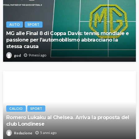
AUTO
SPORT
MG alle Final 8 di Coppa Davis: tennis mondiale e
passione per l’automobilismo abbracciano la
stessa causa
9 mesi ago
god
CALCIO
SPORT
Romero Lukaku al Chelsea. Arriva la proposta del
club Londinese
5 anni ago
Redazione