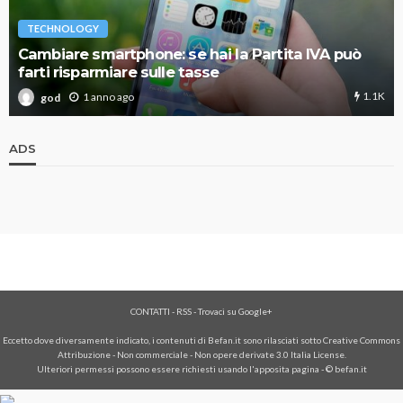
TECHNOLOGY
Cambiare smartphone: se hai la Partita IVA può
farti risparmiare sulle tasse
1.1K
1 anno ago
god
ADS
CONTATTI
-
RSS
-
Trovaci su Google+
Eccetto dove diversamente indicato, i contenuti di Befan.it sono rilasciati sotto Creative Commons
Attribuzione - Non commerciale - Non opere derivate 3.0 Italia License.
Ulteriori permessi possono essere richiesti usando l'
apposita pagina
- © befan.it