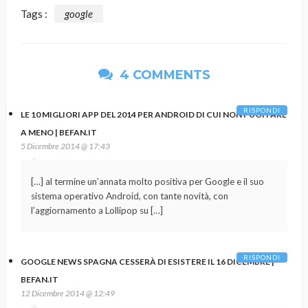
Tags :
google
4 COMMENTS
RISPONDI
LE 10 MIGLIORI APP DEL 2014 PER ANDROID DI CUI NON PUOI FARE
A MENO | BEFAN.IT
5 Dicembre 2014 @ 17:43
[…] al termine un’annata molto positiva per Google e il suo
sistema operativo Android, con tante novità, con
l’aggiornamento a Lollipop su […]
RISPONDI
GOOGLE NEWS SPAGNA CESSERÀ DI ESISTERE IL 16 DICEMBRE |
BEFAN.IT
12 Dicembre 2014 @ 12:49