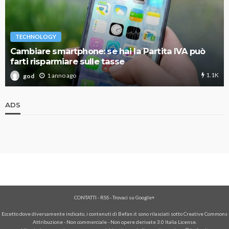
TECHNOLOGY
Cambiare smartphone: se hai la Partita IVA può
farti risparmiare sulle tasse
1.1K
1 anno ago
god
ADS
CONTATTI
-
RSS
-
Trovaci su Google+
Eccetto dove diversamente indicato, i contenuti di Befan.it sono rilasciati sotto Creative Commons
Attribuzione - Non commerciale - Non opere derivate 3.0 Italia License.