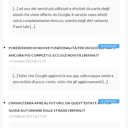
[…] ad uno dei servizi più utilizzati e sfruttati da parte degli
utenti che viene offerto da Google: il servizio news infatti
verrà completamente rimosso, mentre negli altri settanta
Paesi tale […]
RISPONDI
POKERISSIMO DI NUOVE FUNZIONALITÀ PER UN GOOGLE MAPS
ANCORA PIÙ COMPLETO. ECCO LE NOVITÀ | BEFAN.IT
19 Gennaio 2015 @ 11:53
[…] fatto che Google aggiorni la sua app sulle mappe sembra
una notizia di poco conto, visto che gli aggiornamenti […]
RISPONDI
L’INGHILTERRA APRE AL FUTURO, DA QUEST’ESTATE AUTO A
GUIDA AUTONOMA SULLE STRADE | BEFAN.IT
12 Febbraio 2015 @ 17:02