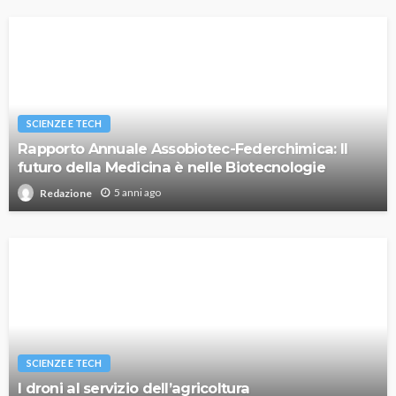
SCIENZE E TECH
Rapporto Annuale Assobiotec-Federchimica: Il
futuro della Medicina è nelle Biotecnologie
5 anni ago
Redazione
SCIENZE E TECH
I droni al servizio dell’agricoltura