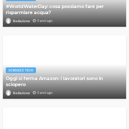
#WorldWaterDay: cosa possiamo fare per
risparmiare acqua?
5 anni ago
Redazione
SCIENZE E TECH
Oggi si ferma Amazon: i lavoratori sono in
sciopero
5 anni ago
Redazione