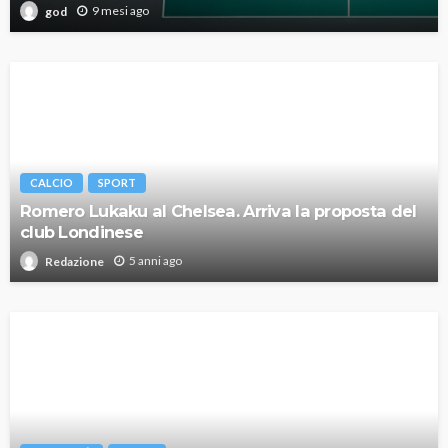
9 mesi ago
god
CALCIO
SPORT
Romero Lukaku al Chelsea. Arriva la proposta del
club Londinese
5 anni ago
Redazione