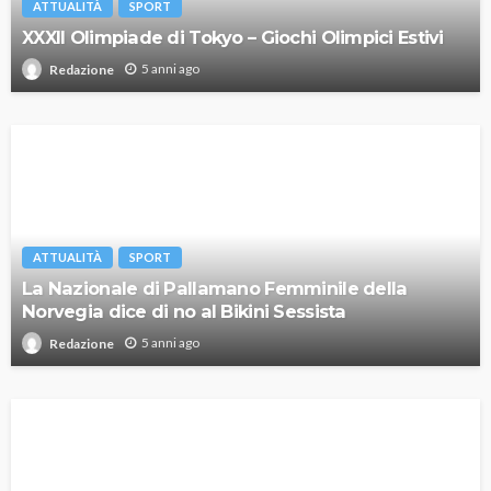
ATTUALITÀ
SPORT
XXXII Olimpiade di Tokyo – Giochi Olimpici Estivi
5 anni ago
Redazione
ATTUALITÀ
SPORT
La Nazionale di Pallamano Femminile della
Norvegia dice di no al Bikini Sessista
5 anni ago
Redazione