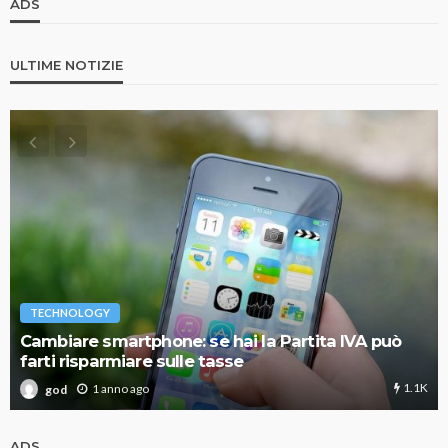
ADS
ULTIME NOTIZIE
TECHNOLOGY
Cambiare smartphone: se hai la Partita IVA può
farti risparmiare sulle tasse
1.1K
1 anno ago
god
ADS