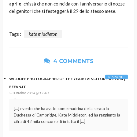
aprile
: chissà che non coincida con l’anniversario di nozze
dei genitori che si festeggerà il 29 dello stesso mese.
Tags :
kate middleton
4 COMMENTS
RISPONDI
WILDLIFE PHOTOGRAPHER OF THE YEAR: I VINCITORI DEL 2014 |
BEFAN.IT
23 Ottobre 2014 @ 17:40
[…] evento che ha avuto come madrina della serata la
Duchessa di Cambridge, Kate Middleton, ed ha raggiunto la
cifra di 42 mila concorrenti in tutto il […]