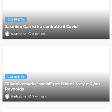
GOSSIP E TV
Jasmine Carrisi ha contratto il Covid
5 anni ago
Redazione
GOSSIP E TV
10 Anniversario “social” per Blake Lively e Ryan
Reynolds
5 anni ago
Redazione