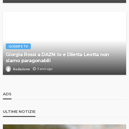
GOSSIP E TV
Giorgia Rossi a DAZN: Io e Diletta Leotta non
siamo paragonabili
5 anni ago
Redazione
ADS
ULTIME NOTIZIE