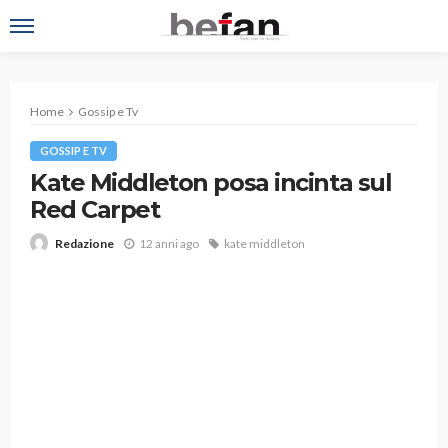
Home
Gossip e Tv
GOSSIP E TV
Kate Middleton posa incinta sul
Red Carpet
12 anni ago
kate middleton
Redazione