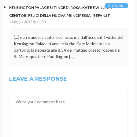
RISPONDI
KENSINGTON PALACE SI TINGE DI ROSA: KATE E WILLIAM,
GENITORI FELICI DELLA NUOVA PRINCIPESSA | BEFAN.IT
4 Maggio 2015 @ 12:50
[…] non è ancora stato reso noto, ma dall’account Twitter del
Kensington Palace si annuncia che Kate Middleton ha
partorito la neonata alle 8.34 del mattino presso l’ospedale
St.Mary, quartiere Paddington […]
LEAVE A RESPONSE