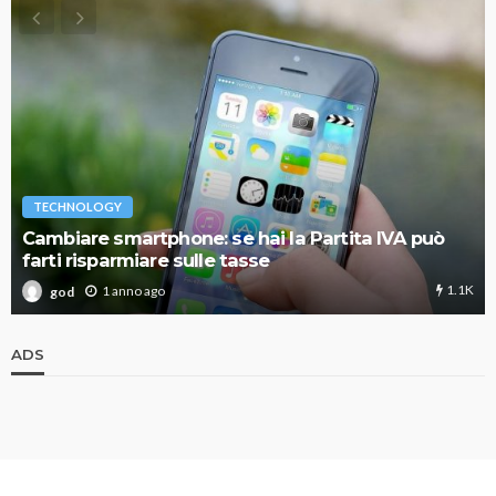
TECHNOLOGY
Cambiare smartphone: se hai la Partita IVA può
farti risparmiare sulle tasse
1.1K
1 anno ago
god
ADS