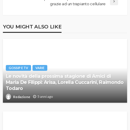
grazie ad un trapianto cellulare
YOU MIGHT ALSO LIKE
GOSSIP E TV
VARIE
Le novità della prossima stagione di Amici di
Maria De Filippi: Arisa, Lorella Cuccarini, Raimondo
Todaro
5 anni ago
Redazione