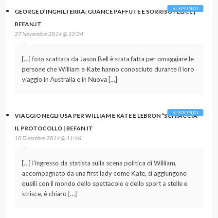
RISPONDI
GEORGE D’INGHILTERRA: GUANCE PAFFUTE E SORRISO FELICE |
BEFAN.IT
27 Novembre 2014 @ 12:24
[…] foto scattata da Jason Bell è stata fatta per omaggiare le
persone che William e Kate hanno conosciuto durante il loro
viaggio in Australia e in Nuova […]
RISPONDI
VIAGGIO NEGLI USA PER WILLIAM E KATE E LEBRON “SCHIACCIA”
IL PROTOCOLLO | BEFAN.IT
10 Dicembre 2014 @ 11:46
[…] l’ingresso da statista sulla scena politica di William,
accompagnato da una first lady come Kate, si aggiungono
quelli con il mondo dello spettacolo e dello sport a stelle e
strisce, è chiaro […]