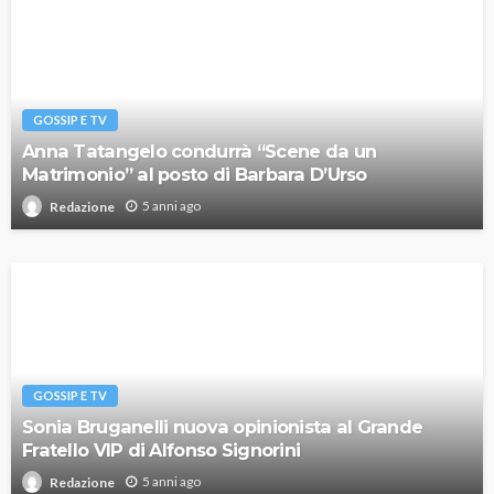
GOSSIP E TV
Anna Tatangelo condurrà “Scene da un
Matrimonio” al posto di Barbara D’Urso
5 anni ago
Redazione
GOSSIP E TV
Sonia Bruganelli nuova opinionista al Grande
Fratello VIP di Alfonso Signorini
5 anni ago
Redazione