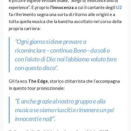
e pittore inglese William Blake,
“Songs of innocence and of
experience”
. E proprio
l’innocenza
a cui il cantante degli
U2
fa riferimento segna una sorta di ritorno alle origini e a
tutta quella musica che la band ha ascoltato nel corso della
propria carriera:
“Ogni giorno si deve provare a
ricominciare –
continua Bono
– da soli o
con l’aiuto di Dio: noi l’abbiamo voluto fare
con questo disco”.
Gli fa eco
The Edge
, storico chitarrista che l’accompagna
in questo tour promozionale:
“È anche grazie al nostro gruppo e alla
musica se siamo riusciti a rimanere un po’
innocenti e naif”.