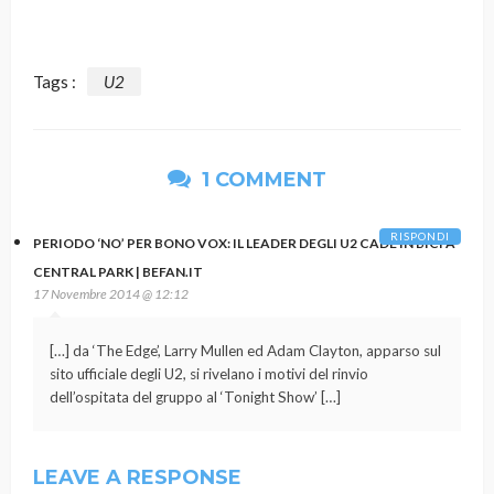
Tags :
U2
1 COMMENT
RISPONDI
PERIODO ‘NO’ PER BONO VOX: IL LEADER DEGLI U2 CADE IN BICI A
CENTRAL PARK | BEFAN.IT
17 Novembre 2014 @ 12:12
[…] da ‘The Edge’, Larry Mullen ed Adam Clayton, apparso sul
sito ufficiale degli U2, si rivelano i motivi del rinvio
dell’ospitata del gruppo al ‘Tonight Show’ […]
LEAVE A RESPONSE