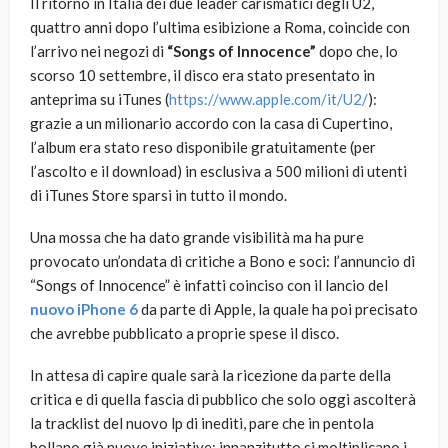
Il ritorno in Italia dei due leader carismatici degli U2,
quattro anni dopo l’ultima esibizione a Roma, coincide con
l’arrivo nei negozi di
“Songs of Innocence”
dopo che, lo
scorso 10 settembre, il disco era stato presentato in
anteprima su iTunes (
https://www.apple.com/it/U2/
):
grazie a un milionario accordo con la casa di Cupertino,
l’album era stato reso disponibile gratuitamente (per
l’ascolto e il download) in esclusiva a 500 milioni di utenti
di iTunes Store sparsi in tutto il mondo.
Una mossa che ha dato grande visibilità ma ha pure
provocato un’ondata di critiche a Bono e soci: l’annuncio di
“Songs of Innocence” è infatti coinciso con il lancio del
nuovo iPhone 6
da parte di Apple, la quale ha poi precisato
che avrebbe pubblicato a proprie spese il disco.
In attesa di capire quale sarà la ricezione da parte della
critica e di quella fascia di pubblico che solo oggi ascolterà
la tracklist del nuovo lp di inediti, pare che in pentola
bollano già nuove iniziative: innanzitutto si moltiplicano i