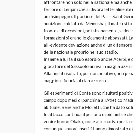
affrontare non solo nella nazionale ma anche
l’errore di Lenjani che si divora letteralmente
un disimpegno. Il portiere del Paris Saint Ge
punizione calciata da Memushaj. Il match si f
fronte e di occasioni, poi stranamente, si decid
formazioni si erano logicamente abbassati. La 
all-evidente deviazione anche di un difensore 
della nazionale proprio nel suo stadio.
Insieme a lui fa il suo esordio anche Acerbi, e 
giocatore del Sassuolo arriva in maglia azzur
Alla fine il risultato, pur non positivo, non pe
maggiore fiducia al clan azzurro.
Gli esperimenti di Conte sono risultati positiv
campo dopo mesi di panchina all’Atletico Madr
abituale. Bene anche Moretti, che ha dato solid
In attacco continua il periodo di più ombre ch
venire buono Okaka, come alternativa per la co
comunque i nuovi inseriti hanno dimostrato di