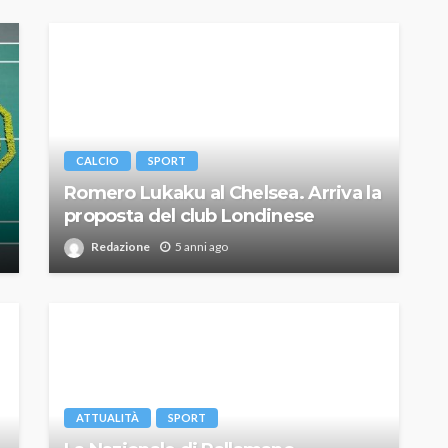
CALCIO
SPORT
Romero Lukaku al Chelsea. Arriva la
proposta del club Londinese
Redazione
5 anni ago
ATTUALITÀ
SPORT