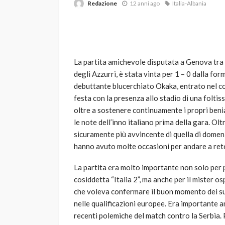
Redazione
12 anni ago
Italia-Albania
La partita amichevole disputata a Genova tra 
degli Azzurri, è stata vinta per 1 – 0 dalla fo
debuttante blucerchiato Okaka, entrato nel co
festa con la presenza allo stadio di una foltiss
VARIE
oltre a sostenere continuamente i propri benia
Robot tagliaerba: 
le note dell’inno italiano prima della gara. Olt
scegliere per il tu
sicuramente più avvincente di quella di domen
hanno avuto molte occasioni per andare a ret
god
1 anno ago
La partita era molto importante non solo per p
cosiddetta “Italia 2”, ma anche per il mister os
che voleva confermare il buon momento dei suo
nelle qualificazioni europee. Era importante 
recenti polemiche del match contro la Serbia. 