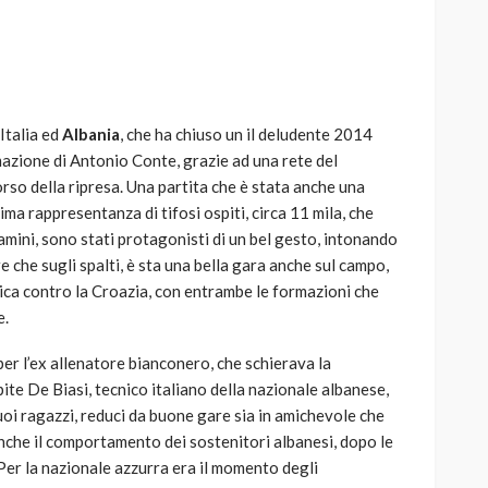
Italia ed
Albania
, che ha chiuso un il deludente 2014
AUTO
SPORT
rmazione di Antonio Conte, grazie ad una rete del
MG alle Final 8 di Coppa
rso della ripresa. Una partita che è stata anche una
Davis: tennis mondiale e
ima rappresentanza di tifosi ospiti, circa 11 mila, che
passione per
mini, sono stati protagonisti di un bel gesto, intonando
quale
l’automobilismo
re che sugli spalti, è sta una bella gara anche sul campo,
o prato
abbracciano la stessa causa
ica contro la Croazia, con entrambe le formazioni che
e.
787
584
god
9 mesi ago
er l’ex allenatore bianconero, che schierava la
pite De Biasi, tecnico italiano della nazionale albanese,
i ragazzi, reduci da buone gare sia in amichevole che
anche il comportamento dei sostenitori albanesi, dopo le
Per la nazionale azzurra era il momento degli