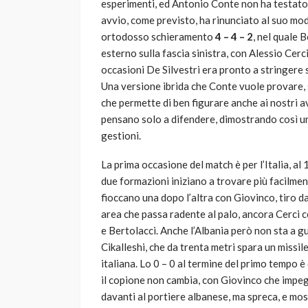
esperimenti, ed Antonio Conte non ha testato
avvio, come previsto, ha rinunciato al suo modul
ortodosso schieramento
4 – 4 – 2
, nel quale B
esterno sulla fascia sinistra, con Alessio Cerci
occasioni De Silvestri era pronto a stringere s
Una versione ibrida che Conte vuole provare, s
che permette di ben figurare anche ai nostri 
pensano solo a difendere, dimostrando così u
gestioni.
La prima occasione del match è per l’Italia, al 
due formazioni iniziano a trovare più facilment
fioccano una dopo l’altra con Giovinco, tiro da
area che passa radente al palo, ancora Cerci co
e Bertolacci. Anche l’Albania però non sta a g
Cikalleshi, che da trenta metri spara un missile
italiana. Lo 0 – 0 al termine del primo tempo è
il copione non cambia, con Giovinco che impeg
davanti al portiere albanese, ma spreca, e mos