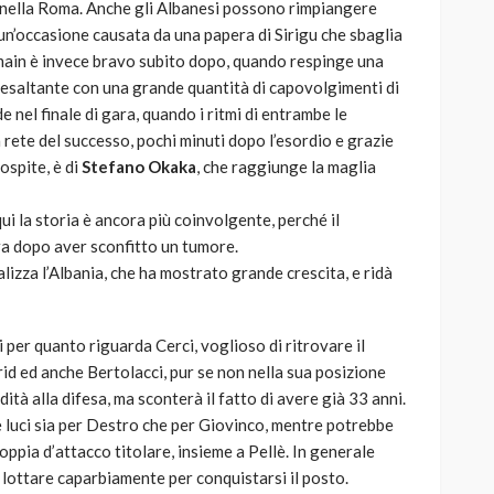
 nella Roma. Anche gli Albanesi possono rimpiangere
 un’occasione causata da una papera di Sirigu che sbaglia
rmain è invece bravo subito dopo, quando respinge una
a esaltante con una grande quantità di capovolgimenti di
e nel finale di gara, quando i ritmi di entrambe le
rete del successo, pochi minuti dopo l’esordio e grazie
ospite, è di
Stefano Okaka
, che raggiunge la maglia
qui la storia è ancora più coinvolgente, perché il
ra dopo aver sconfitto un tumore.
nalizza l’Albania, che ha mostrato grande crescita, e ridà
i per quanto riguarda Cerci, voglioso di ritrovare il
id ed anche Bertolacci, pur se non nella sua posizione
ità alla difesa, ma sconterà il fatto di avere già 33 anni.
e luci sia per Destro che per Giovinco, mentre potrebbe
ppia d’attacco titolare, insieme a Pellè. In generale
 lottare caparbiamente per conquistarsi il posto.