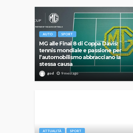
AUTO
SPORT
MG alle Final 8 di Coppa Davis:
tennis mondiale e passione per
l’automobilismo abbracciano la
stessa causa
god
9 mesi ago
ATTUALITÀ
SPORT