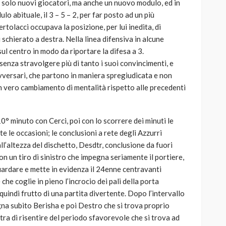
 solo nuovi giocatori, ma anche un nuovo modulo, ed in
o abituale, il 3 – 5 – 2, per far posto ad un più
ertolacci occupava la posizione, per lui inedita, di
 schierato a destra. Nella linea difensiva in alcune
ul centro in modo da riportare la difesa a 3.
enza stravolgere più di tanto i suoi convincimenti, e
avversari, che partono in maniera spregiudicata e non
n vero cambiamento di mentalità rispetto alle precedenti
10° minuto con Cerci, poi con lo scorrere dei minuti le
e le occasioni; le conclusioni a rete degli Azzurri
ll’altezza del dischetto, Desdtr, conclusione da fuori
n un tiro di sinistro che impegna seriamente il portiere,
uardare e mette in evidenza il 24enne centravanti
 che coglie in pieno l’incrocio dei pali della porta
 quindi frutto di una partita divertente. Dopo l’intervallo
na subito Berisha e poi Destro che si trova proprio
tra di risentire del periodo sfavorevole che si trova ad