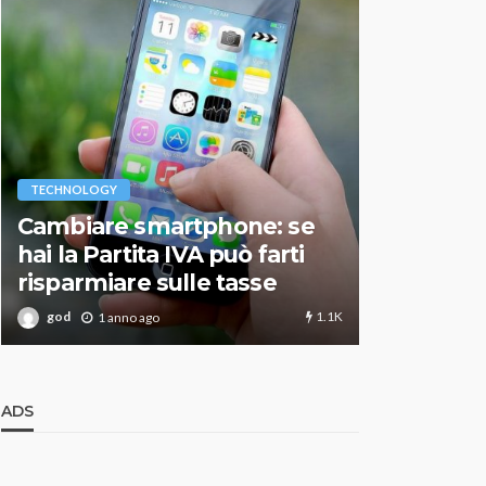
VARIE
TECHNOLOGY
Migliori r
Cambiare smartphone: se
guida agg
hai la Partita IVA può farti
scegliere
risparmiare sulle tasse
perfetto
1.1K
god
god
1 anno ago
1 an
ADS