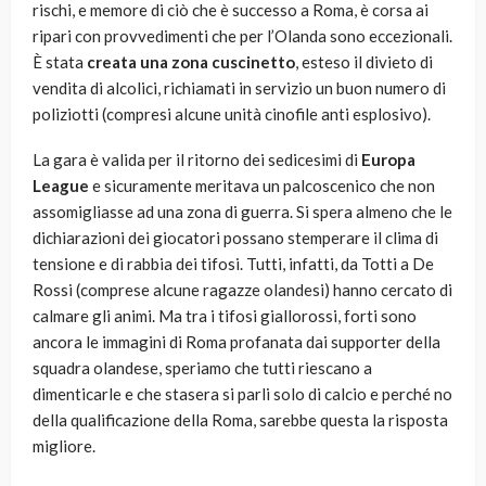
rischi, e memore di ciò che è successo a Roma, è corsa ai
ripari con provvedimenti che per l’Olanda sono eccezionali.
È stata
creata una zona cuscinetto
, esteso il divieto di
vendita di alcolici, richiamati in servizio un buon numero di
poliziotti (compresi alcune unità cinofile anti esplosivo).
La gara è valida per il ritorno dei sedicesimi di
Europa
League
e sicuramente meritava un palcoscenico che non
assomigliasse ad una zona di guerra. Si spera almeno che le
dichiarazioni dei giocatori possano stemperare il clima di
tensione e di rabbia dei tifosi. Tutti, infatti, da Totti a De
Rossi (comprese alcune ragazze olandesi) hanno cercato di
calmare gli animi. Ma tra i tifosi giallorossi, forti sono
ancora le immagini di Roma profanata dai supporter della
squadra olandese, speriamo che tutti riescano a
dimenticarle e che stasera si parli solo di calcio e perché no
della qualificazione della Roma, sarebbe questa la risposta
migliore.