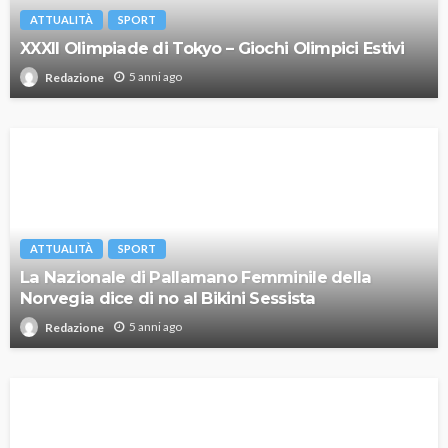
ATTUALITÀ
SPORT
XXXII Olimpiade di Tokyo – Giochi Olimpici Estivi
5 anni ago
Redazione
ATTUALITÀ
SPORT
La Nazionale di Pallamano Femminile della
Norvegia dice di no al Bikini Sessista
5 anni ago
Redazione