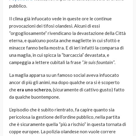
pubblico.
Il clima già infuocato vede in queste ore le continue
provocazioni dei tifosi olandesi. Alcuni di essi
“orgogliosamente” rivendicano la devastazione della Città
eterna, e qualcuno posta anche magliette in cui sfottò e
minacce fanno bella mostra. E di ieri infatti la comparsa di
una maglia, in cui spicca la “barcaccia” devastata, e
campeggia a lettere cubitali la frase
“Je suis fountain”
.
La maglia apparsa su un famoso social aveva infuocato
ancor di più gli animi, ma dopo qualche ora si è scoperto
che
era uno scherzo,
(sicuramente di cattivo gusto) fatto
da qualche buontempone.
L’episodio che è subito rientrato, fa capire quanto sia
pericolosa la gestione dell’ordine pubblico, nella partita
che è sicuramente quella “più a rischio” in questa tornata di
coppe europee. La polizia olandese non vuole correre