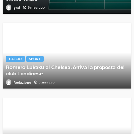
9 mesi ago
god
CALCIO
SPORT
Romero Lukaku al Chelsea. Arriva la proposta del
club Londinese
5 anni ago
Redazione