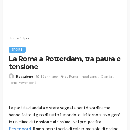
Home
Sport
SPORT
La Roma a Rotterdam, tra paura e
tensione
11 anni ago
as Roma
hooligans
Olanda
Redazione
Roma-Feyenoord
La partita d’andata è stata segnata per i disordini che
hanno fatto il giro di tutto il mondo, e il ritorno si svolgerà
in un clima di
tensione altissima.
Nel pre-partita,
Feyenoord
-Roma
, non si parla di calcio, ma solo di ordine