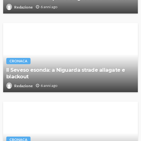
6 anni ago
Redazione
CRONACA
Il Seveso esonda: a Niguarda strade allagate e
blackout
6 anni ago
Redazione
CRONACA