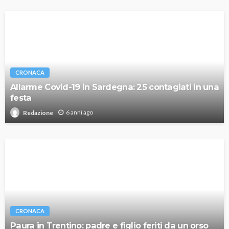
CRONACA
Allarme Covid-19 in Sardegna: 25 contagiati in una
festa
6 anni ago
Redazione
CRONACA
Paura in Trentino: padre e figlio feriti da un orso