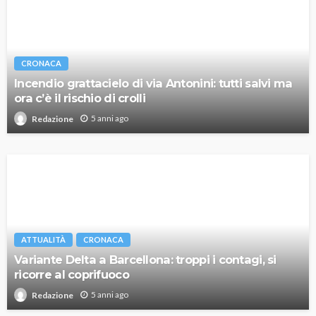
CRONACA
Incendio grattacielo di via Antonini: tutti salvi ma
ora c’è il rischio di crolli
5 anni ago
Redazione
ATTUALITÀ
CRONACA
Variante Delta a Barcellona: troppi i contagi, si
ricorre al coprifuoco
5 anni ago
Redazione