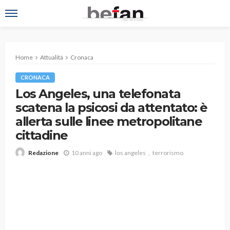
Home
Attualità
Cronaca
CRONACA
Los Angeles, una telefonata
scatena la psicosi da attentato: è
allerta sulle linee metropolitane
cittadine
10 anni ago
los angeles
terrorismo
Redazione