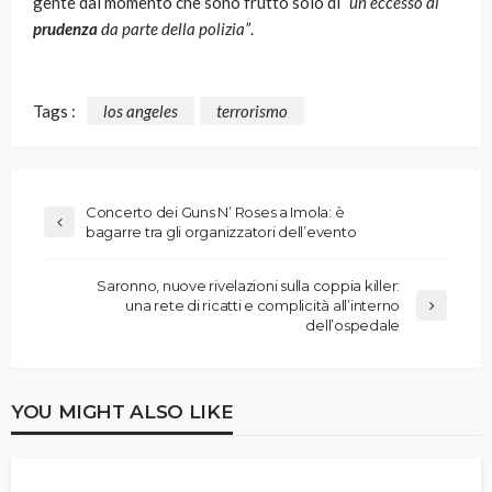
gente dal momento che sono frutto solo di
“un eccesso di
prudenza
da parte della polizia”
.
Tags :
los angeles
terrorismo
Concerto dei Guns N’ Roses a Imola: è
bagarre tra gli organizzatori dell’evento
Saronno, nuove rivelazioni sulla coppia killer:
una rete di ricatti e complicità all’interno
dell’ospedale
YOU MIGHT ALSO LIKE