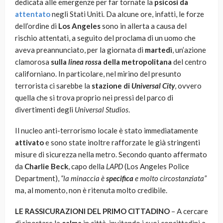
dedicata alle emergenze per far tornate la
psicosi da
attentato
negli Stati Uniti. Da alcune ore, infatti, le forze
dell’ordine di
Los Angeles
sono in allerta a causa del
rischio attentati, a seguito del proclama di un uomo che
aveva preannunciato, per la giornata di
martedì
, un’azione
clamorosa
sulla
linea ross
a della metropolitana
del centro
californiano. In particolare, nel mirino del presunto
terrorista ci sarebbe la
stazione di
Universal City
, ovvero
quella che si trova proprio nei pressi del parco di
divertimenti degli
Universal Studios
.
Il nucleo anti-terrorismo locale è stato immediatamente
attivato
e sono state inoltre rafforzate le già stringenti
misure di sicurezza nella metro. Secondo quanto affermato
da
Charlie Beck
, capo della
LAPD
(Los Angeles Police
Department),
“la minaccia è
specifica
e molto circostanziata”
ma, al momento, non è ritenuta molto credibile.
LE RASSICURAZIONI DEL PRIMO CITTADINO
– A cercare