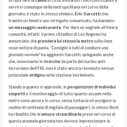
di riportare la
calma
in città, invitando i suoi concittadini a
servirsi comunque della metropolitana nel corso della
giornata, è stato lo stesso sindaco,
Eric Garcetti
che,
tramite un
tweet
e uno stringato comunicato, ha mandato
un messaggio rassicurante
. Per dare un segnale all’intera
comunità, infatti, il primo cittadino di Los Angeles ha
annunciato che
prenderà lui stesso la metro
sulla
linea
rossa
nell’ora di punta.
“Consiglio a tutti di condurre una
giornata normale”
ha aggiunto Garcetti, spiegando anche
che, nonostante le
ricerche
da parte del nucleo anti-
terrorismo dell’FBI, non è stato ancora rinvenuto nessun
potenziale
ordigno
nella stazione incriminata.
Stando a quanto si apprende, le
perquisizioni di individui
sospetti
e il monitoraggio di tutto quanto accade nella
metro sono ancora in corso, senza tuttavia stravolgere la
routine
di centinaia di migliaia di passeggeri; lo stesso Beck
ha ribadito che le
misure straordinarie
prese nel corso di
questa anomala giornata non devono impressionare la