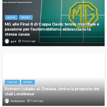
AUTO
SPORT
MG alle Final 8 di Coppa Davis: tennis mondiale e
passione per l’automobilismo abbracciano la
stessa causa
9 mesi ago
god
CALCIO
SPORT
Romero Lukaku al Chelsea. Arriva la proposta del
club Londinese
5 anni ago
Redazione