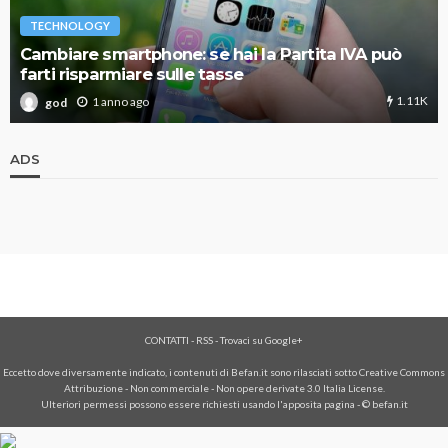
TECHNOLOGY
Cambiare smartphone: se hai la Partita IVA può
farti risparmiare sulle tasse
1.11K
1 anno ago
god
ADS
CONTATTI
-
RSS
-
Trovaci su Google+
Eccetto dove diversamente indicato, i contenuti di Befan.it sono rilasciati sotto Creative Commons
Attribuzione - Non commerciale - Non opere derivate 3.0 Italia License.
Ulteriori permessi possono essere richiesti usando l'
apposita pagina
- © befan.it