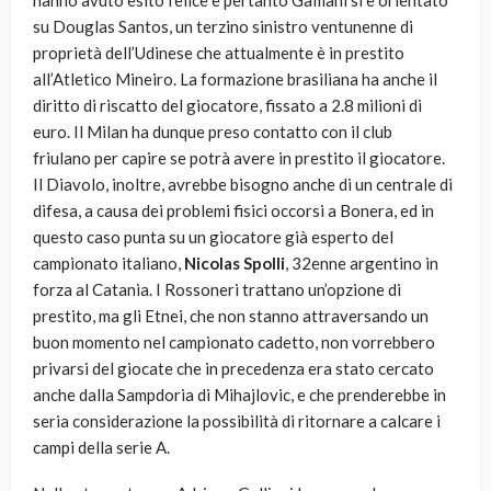
hanno avuto esito felice e pertanto Galliani si è orientato
su Douglas Santos, un terzino sinistro ventunenne di
proprietà dell’Udinese che attualmente è in prestito
all’Atletico Mineiro. La formazione brasiliana ha anche il
diritto di riscatto del giocatore, fissato a 2.8 milioni di
euro. Il Milan ha dunque preso contatto con il club
friulano per capire se potrà avere in prestito il giocatore.
Il Diavolo, inoltre, avrebbe bisogno anche di un centrale di
difesa, a causa dei problemi fisici occorsi a Bonera, ed in
questo caso punta su un giocatore già esperto del
campionato italiano,
Nicolas Spolli
, 32enne argentino in
forza al Catania. I Rossoneri trattano un’opzione di
prestito, ma gli Etnei, che non stanno attraversando un
buon momento nel campionato cadetto, non vorrebbero
privarsi del giocate che in precedenza era stato cercato
anche dalla Sampdoria di Mihajlovic, e che prenderebbe in
seria considerazione la possibilità di ritornare a calcare i
campi della serie A.