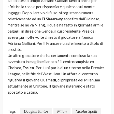
Nello stesso tempo Adriano Galliani lavora anche per
sfoltire la rosa e per risparmiare qualcosa sul monte
ingaggi. Dopo l’arrivo di Suso, si registrano rumors
relativamente ad un
El Shaarawy
appetito dall’Udinese,
mentre se ne va
Niang
, il quale ha fatto in giornata armi e
bagagli in direzione Genoa, il cui presidente Preziosi
aveva già molte volte chiesto il giocatore all’amico
Adriano Galliani. Per il Francese trasferimento a titolo di
prestito.
Un altro giocatore che ha certamente concluso la sua
avventura in maglia milanista è il centrocampista ex
Chelsea,
Essien
. Per lui si parla di un ritorno nella Premier
League, nelle file del West Ham. Un affare di contorno
riguarda il giovane
Ouamadi
, di proprietà del Milan, ma
attualmente al Crotone. Il giovane nigeriano è stato
spostato a Latina.
Tags :
Douglas Santos
Milan
Nicolas Spolli