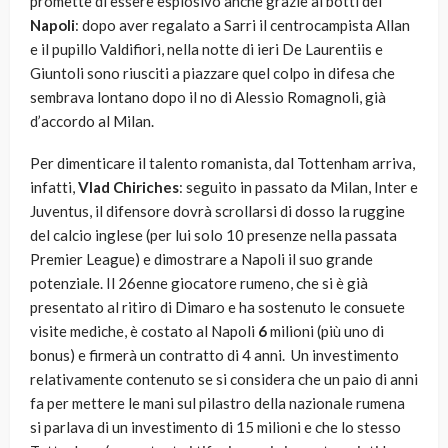
promette di essere esplosivo anche grazie ai botti del
Napoli
: dopo aver regalato a Sarri il centrocampista Allan
e il pupillo Valdifiori, nella notte di ieri De Laurentiis e
Giuntoli sono riusciti a piazzare quel colpo in difesa che
sembrava lontano dopo il no di Alessio Romagnoli, già
d’accordo al Milan.
Per dimenticare il talento romanista, dal Tottenham arriva,
infatti,
Vlad Chiriches
: seguito in passato da Milan, Inter e
Juventus, il difensore dovrà scrollarsi di dosso la ruggine
del calcio inglese (per lui solo 10 presenze nella passata
Premier League) e dimostrare a Napoli il suo grande
potenziale. Il 26enne giocatore rumeno, che si è già
presentato al ritiro di Dimaro e ha sostenuto le consuete
visite mediche, è costato al Napoli
6
milioni (più uno di
bonus) e firmerà un contratto di 4 anni. Un investimento
relativamente contenuto se si considera che un paio di anni
fa per mettere le mani sul pilastro della nazionale rumena
si parlava di un investimento di 15 milioni e che lo stesso