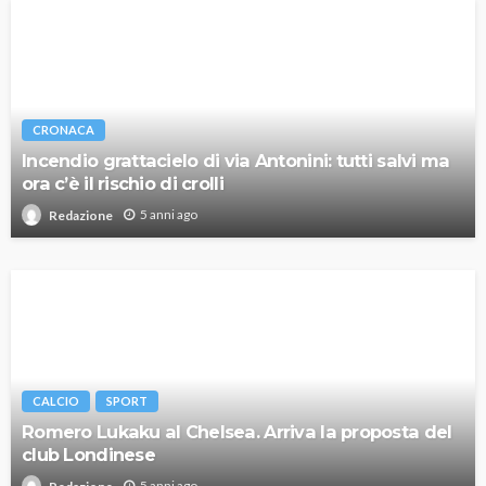
CRONACA
Incendio grattacielo di via Antonini: tutti salvi ma
ora c’è il rischio di crolli
5 anni ago
Redazione
CALCIO
SPORT
Romero Lukaku al Chelsea. Arriva la proposta del
club Londinese
5 anni ago