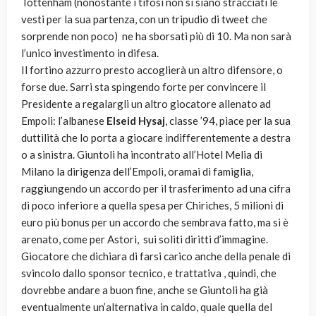
Tottenham (nonostante i tifosi non si siano stracciati le
vesti per la sua partenza, con un tripudio di tweet che
sorprende non poco) ne ha sborsati più di 10. Ma non sarà
l’unico investimento in difesa.
Il fortino azzurro presto accoglierà un altro difensore, o
forse due. Sarri sta spingendo forte per convincere il
Presidente a regalargli un altro giocatore allenato ad
Empoli: l’albanese
Elseid Hysaj
, classe ’94, piace per la sua
duttilità che lo porta a giocare indifferentemente a destra
o a sinistra. Giuntoli ha incontrato all’Hotel Melia di
Milano la dirigenza dell’Empoli, oramai di famiglia,
raggiungendo un accordo per il trasferimento ad una cifra
di poco inferiore a quella spesa per Chiriches, 5 milioni di
euro più bonus per un accordo che sembrava fatto, ma si è
arenato, come per Astori, sui soliti diritti d’immagine.
Giocatore che dichiara di farsi carico anche della penale di
svincolo dallo sponsor tecnico, e trattativa , quindi, che
dovrebbe andare a buon fine, anche se Giuntoli ha già
eventualmente un’alternativa in caldo, quale quella del