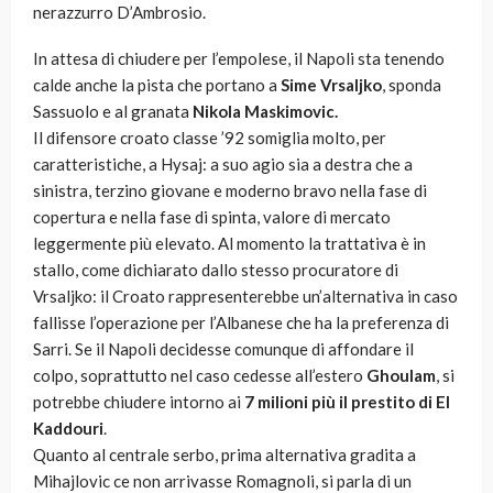
nerazzurro D’Ambrosio.
In attesa di chiudere per l’empolese, il Napoli sta tenendo
calde anche la pista che portano a
Sime Vrsaljko
, sponda
Sassuolo e al granata
Nikola Maskimovic.
Il difensore croato classe ’92 somiglia molto, per
caratteristiche, a Hysaj: a suo agio sia a destra che a
sinistra, terzino giovane e moderno bravo nella fase di
copertura e nella fase di spinta, valore di mercato
leggermente più elevato. Al momento la trattativa è in
stallo, come dichiarato dallo stesso procuratore di
Vrsaljko: il Croato rappresenterebbe un’alternativa in caso
fallisse l’operazione per l’Albanese che ha la preferenza di
Sarri. Se il Napoli decidesse comunque di affondare il
colpo, soprattutto nel caso cedesse all’estero
Ghoulam
, si
potrebbe chiudere intorno ai
7 milioni più il prestito di El
Kaddouri
.
Quanto al centrale serbo, prima alternativa gradita a
Mihajlovic ce non arrivasse Romagnoli, si parla di un