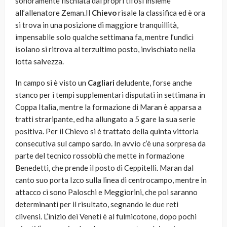
sonoramente fischiata dai propri tifosi insieme
all’allenatore Zeman.Il
Chievo
risale la classifica ed è ora
si trova in una posizione di maggiore tranquillità,
impensabile solo qualche settimana fa, mentre l’undici
isolano si ritrova al terzultimo posto, invischiato nella
lotta salvezza.
In campo si è visto un
Cagliari
deludente, forse anche
stanco per i tempi supplementari disputati in settimana in
Coppa Italia, mentre la formazione di Maran è apparsa a
tratti straripante, ed ha allungato a 5 gare la sua serie
positiva. Per il Chievo si è trattato della quinta vittoria
consecutiva sul campo sardo. In avvio c’è una sorpresa da
parte del tecnico rossoblù che mette in formazione
Benedetti, che prende il posto di Ceppitelli. Maran dal
canto suo porta Izco sulla linea di centrocampo, mentre in
attacco ci sono Paloschi e Meggiorini, che poi saranno
determinanti per il risultato, segnando le due reti
clivensi. L’inizio dei Veneti è al fulmicotone, dopo pochi