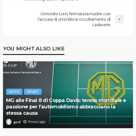
Omicidio Loris: fermata la madre con
l’accusa di omicidio e occultamento di
cadavere
YOU MIGHT ALSO LIKE
AUTO
SPORT
MG alle Final 8 di Coppa Davis: tennis mondiale e
passione per l’automobilismo abbracciano la
stessa causa
9 mesi ago
god