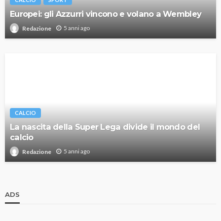
Europei: gli Azzurri vincono e volano a Wembley
5 anni ago
Redazione
CALCIO
La nascita della Super Lega divide il mondo del
calcio
5 anni ago
Redazione
ADS