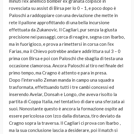
minuti l’ex anemico bomber ex granata colpisce in
rovesciata su assist di Birsa per lo 0 – 1, e poco dopo è
Paloschi a raddoppiare con una deviazione che mette in
rete il pallone approfittando di una bella incursione
effettuata da Zukanovic. Il Cagliari, pur senza la giusta
precisione nei passaggi, cerca di reagire, segna con Ibarbo,
ma in fuorigioco, e prova a rimettersi in corsa con l’ex
Farias, ma il Chievo potrebbe andare addirittura sul 3 – 0
prima con Birsa e poi con Paloschi che sbaglia di testa una
occasione clamorosa. Ancora Paloschi al tiro nel finale del
primo tempo, ma Cragno è attento e para in presa.
Dopo l’intervallo Zeman manda in campo una squadra
trasformata, effettuando tutti i tre cambi concessi ed
inserendo Avelar, Donsah e Longo, che aveva risolto la
partita di Coppa Italia, nel tentativo di dare una sferzata ai
suoi. Nonostante questo è ancora la formazione ospite ad
essere pericolosa con Izco dalla distanza, tiro deviato da
Cragno sopra la traversa. Il Cagliari ci prova con Ibarbo ,
ma la sua conclusione lascia a desiderare, poi il match si