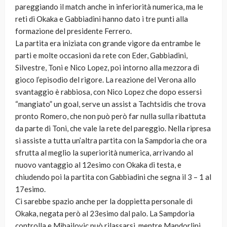
pareggiando il match anche in inferiorità numerica, ma le
reti di Okaka e Gabbiadini hanno dato i tre punti alla
formazione del presidente Ferrero.
La partita era iniziata con grande vigore da entrambe le
parti e molte occasioni da rete con Eder, Gabbiadini,
Silvestre, Toni e Nico Lopez, poi intorno alla mezzora di
gioco l’episodio del rigore. La reazione del Verona allo
svantaggio è rabbiosa, con Nico Lopez che dopo essersi
“mangiato” un goal, serve un assist a Tachtsidis che trova
pronto Romero, che non può però far nulla sulla ribattuta
da parte di Toni, che vale la rete del pareggio. Nella ripresa
si assiste a tutta un’altra partita con la Sampdoria che ora
sfrutta al meglio la superiorità numerica, arrivando al
nuovo vantaggio al 12esimo con Okaka di testa, e
chiudendo poi la partita con Gabbiadini che segna il 3 – 1 al
17esimo.
Ci sarebbe spazio anche per la doppietta personale di
Okaka, negata però al 23esimo dal palo. La Sampdoria
controlla e Mihajlovic può rilassarsi, mentre Mandorlini