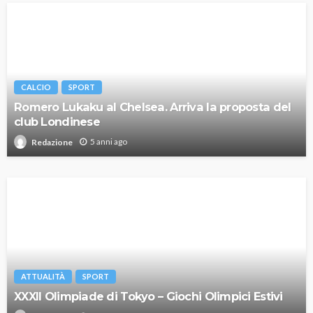
CALCIO
SPORT
Romero Lukaku al Chelsea. Arriva la proposta del
club Londinese
5 anni ago
Redazione
ATTUALITÀ
SPORT
XXXII Olimpiade di Tokyo – Giochi Olimpici Estivi