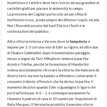
incattivisce e l’arbitro deve fare ricorso ad una grandine di
cartellini gialli per placare le animosità in campo.
La pressione del Cagliari porta solo ad uan sfilza di
inoffensivi cross, preda sempre dei difensori ospiti, ed alla
fine i Rossoblù escono dal Sant’Elia tra i fischi e le
contestazioni del pubblico.
Altra vittoria esterna a Verona, dove la
Sampdoria
si
impone per 1-3 con una rete di Eder su rigore, ed altre due
di Okaka e Gabbiadini, dopo il momentaneo pareggio,
messo a segno da Toni. Mihajlovic temeva la partita
dcontro l’Hellas, perché la formazione di Mandorlini
voleva assolutamente ritrovare la vittoria che mancava da
diversi turni, ma non ha badato a difendersi, schierando il
consueto tridente offensivo, che ha deciso la partita. Il
momento decisivo quando Eder si guadagna il rigore che
poi trasforma per lo 0 – 1, e contemporaneamente fa
rimanere ii padroni di casa in 10 uomini per l’espulsione di
Rafa Marquez. Il Verona ha prodotto il massimo sforzo