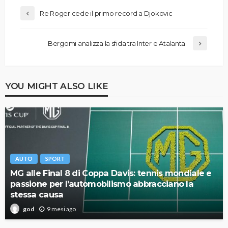
Re Roger cede il primo record a Djokovic
Bergomi analizza la sfida tra Inter e Atalanta
YOU MIGHT ALSO LIKE
AUTO
SPORT
MG alle Final 8 di Coppa Davis: tennis mondiale e
passione per l’automobilismo abbracciano la
stessa causa
9 mesi ago
god