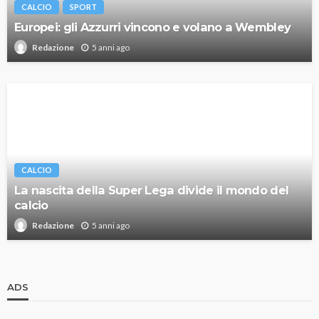
CALCIO
SPORT
Europei: gli Azzurri vincono e volano a Wembley
5 anni ago
Redazione
CALCIO
La nascita della Super Lega divide il mondo del
calcio
5 anni ago
Redazione
ADS