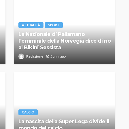
ATTUALITÀ
SPORT
La Nazionale di Pallamano
Femminile della Norvegia dice di no
al Bikini Sessista
Redazione
5 anni ago
CALCIO
La nascita della Super Lega divide il
mondo del calcio