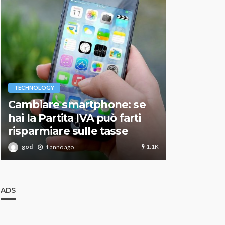
VARIE
TECHNOLOGY
Migliori r
Cambiare smartphone: se
guida agg
hai la Partita IVA può farti
scegliere
risparmiare sulle tasse
perfetto
1.1K
god
god
1 anno ago
1 an
ADS