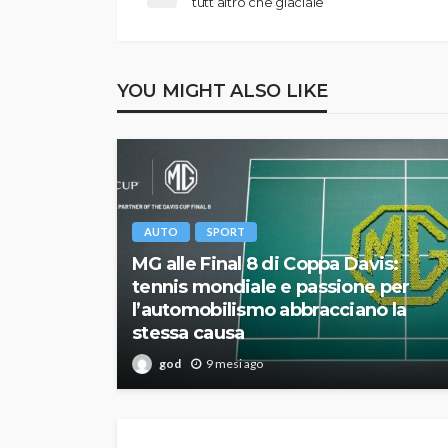
tutt’altro che glaciale
YOU MIGHT ALSO LIKE
AUTO
SPORT
MG alle Final 8 di Coppa Davis:
tennis mondiale e passione per
l’automobilismo abbracciano la
stessa causa
god
9 mesi ago