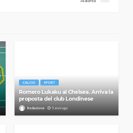
Atalanta
CALCIO
SPORT
Romero Lukaku al Chelsea. Arriva la
proposta del club Londinese
Redazione
5 anni ago