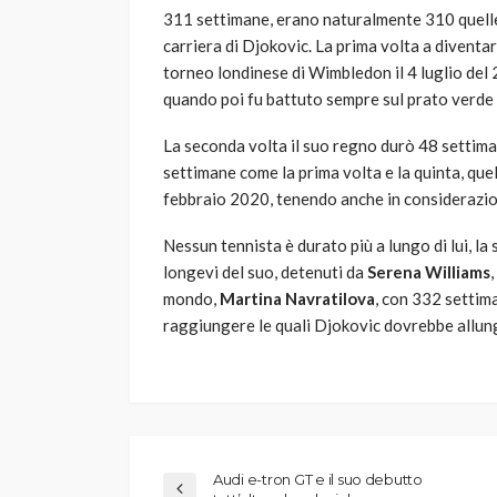
311 settimane, erano naturalmente 310 quell
carriera di Djokovic. La prima volta a diventa
torneo londinese di Wimbledon il 4 luglio del
quando poi fu battuto sempre sul prato verde 
La seconda volta il suo regno durò 48 settiman
settimane come la prima volta e la quinta, quella
febbraio 2020, tenendo anche in considerazio
Nessun tennista è durato più a lungo di lui, la 
longevi del suo, detenuti da
Serena Williams
mondo,
Martina Navratilova
, con 332 settim
raggiungere le quali Djokovic dovrebbe allung
Audi e-tron GT e il suo debutto