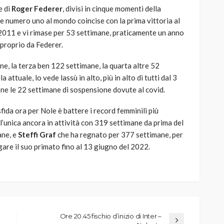
e di
Roger Federer
, divisi in cinque momenti della
re numero uno al mondo coincise con la prima vittoria al
 2011 e vi rimase per 53 settimane, praticamente un anno
proprio da Federer.
e, la terza ben 122 settimane, la quarta altre 52
 attuale, lo vede lassù in alto, più in alto di tutti dal 3
ne le 22 settimane di sospensione dovute al covid.
sfida ora per Nole è battere i record femminili più
, l’unica ancora in attività con 319 settimane da prima del
ane, e
Steffi Graf
che ha regnato per 377 settimane, per
are il suo primato fino al 13 giugno del 2022.
Ore 20.45 fischio d’inizio di Inter –