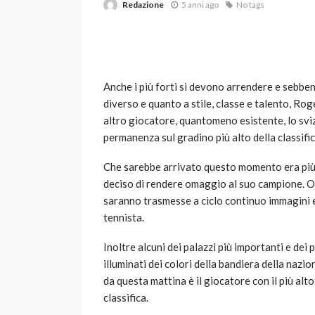
Redazione
5 anni ago
No tags
Anche i più forti si devono arrendere e sebbe
diverso e quanto a stile, classe e talento, R
altro giocatore, quantomeno esistente, lo sviz
permanenza sul gradino più alto della classif
VARIE
Robot tagliaerba: 
Che sarebbe arrivato questo momento era più
scegliere per il tu
deciso di rendere omaggio al suo campione. Ogg
saranno trasmesse a ciclo continuo immagini e
god
1 anno ago
tennista.
Inoltre alcuni dei palazzi più importanti e dei
illuminati dei colori della bandiera della nazi
da questa mattina è il giocatore con il più alt
classifica.