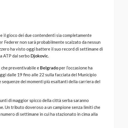
ne il gioco dei due contendenti sia completamente
AUTO
SPORT
oger Federer non sarà probabilmente scalzato da nessun
MG alle Final 8 di Coppa
zero ha visto oggi battere il suo record di settimane di
Davis: tennis mondiale e
ica ATP dal serbo
Djokovic
.
passione per
quale
l’automobilismo
 che preventivabile e
Belgrado
per l’occasione ha
o prato
abbracciano la stessa causa
i dalle 19 fino alle 22 sulla facciata del Municipio
 sequenze dei momenti più esaltanti della carriera del
784
581
god
9 mesi ago
 punti di maggior spicco della città serba saranno
one. Un tributo doveroso a un campione senza limiti che
o numero di settimane in cui ha stazionato in cima alla