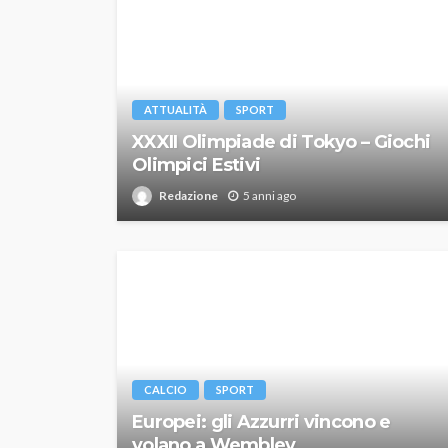
ATTUALITÀ
SPORT
XXXII Olimpiade di Tokyo – Giochi
Olimpici Estivi
Redazione
5 anni ago
CALCIO
SPORT
Europei: gli Azzurri vincono e
volano a Wembley