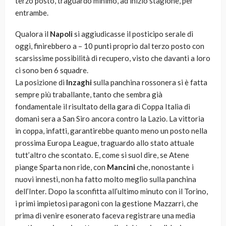
terzo posto, traguardo minimo, ad inizio stagione, per
entrambe.
Qualora il
Napoli
si aggiudicasse il posticipo serale di
oggi, finirebbero a – 10 punti proprio dal terzo posto con
scarsissime possibilità di recupero, visto che davanti a loro
ci sono ben 6 squadre.
La posizione di
Inzaghi
sulla panchina rossonera si è fatta
sempre più traballante, tanto che sembra già
fondamentale il risultato della gara di Coppa Italia di
domani sera a San Siro ancora contro la Lazio. La vittoria
in coppa, infatti, garantirebbe quanto meno un posto nella
prossima Europa League, traguardo allo stato attuale
tutt’altro che scontato. E, come si suol dire, se Atene
piange Sparta non ride, con
Mancini
che, nonostante i
nuovi innesti, non ha fatto molto meglio sulla panchina
dell’Inter. Dopo la sconfitta all’ultimo minuto con il Torino,
i primi impietosi paragoni con la gestione Mazzarri, che
prima di venire esonerato faceva registrare una media