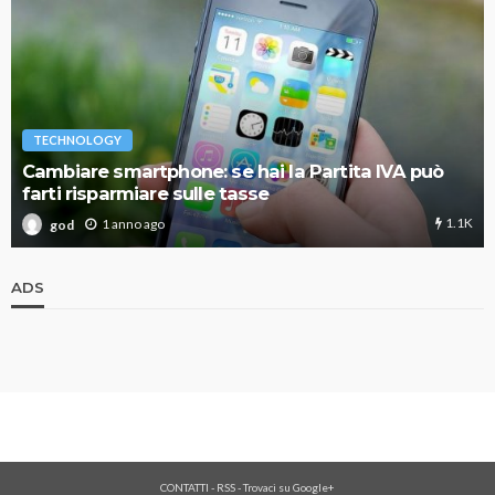
TECHNOLOGY
Cambiare smartphone: se hai la Partita IVA può
farti risparmiare sulle tasse
1.1K
1 anno ago
god
ADS
CONTATTI
-
RSS
-
Trovaci su Google+