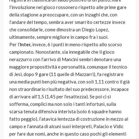
l’involuzione nel gioco rossonero rispetto alle prime gare
della stagione a preoccupare, con un Inzaghi che, con
l’andare del tempo, sembra aver smarrito certezze invece
che consolidarle, come dimostra un Diego Lopez,
ultimamente, sempre migliore in campo fra i suoi.
Per l’
Inter,
invece, 6 i punti in meno rispetto allo scorso
campionato. Nonostante, sia innegabile che il gioco
nerazzurro con l’arrivo di Mancini sembri denotare una
maggiore propositività e personalità, comunque il tecnico
di Jesi, dopo 9 gare (11 quelle di Mazzarri), fa registrare
una media punti ben più negativa, con soli 1,11 contro il già
non straordinario risultato del suo predecessore, incapace
di arrivare all’1,5 (1,45 per l’esattezza). Se poi ci si
sofferma, complici ma non solo i tanti infortuni, sulla
scarsa tenuta difensiva interista (solo 6 squadre hanno
fatto peggio), l’atavica lentezza di costruzione in mezzo al
campo e l’annata di alcuni suoi interpreti, Palacio e Vidic
per fare due nomi, anche in questo caso pochi gli elementi