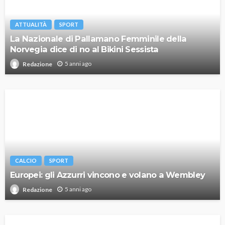
ATTUALITÀ
SPORT
La Nazionale di Pallamano Femminile della
Norvegia dice di no al Bikini Sessista
5 anni ago
Redazione
CALCIO
SPORT
Europei: gli Azzurri vincono e volano a Wembley
5 anni ago
Redazione