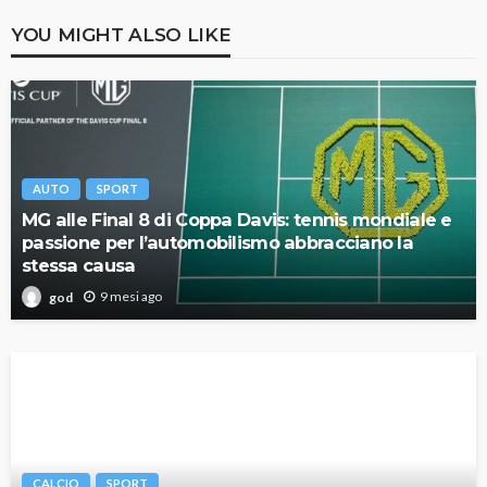
YOU MIGHT ALSO LIKE
AUTO
SPORT
MG alle Final 8 di Coppa Davis: tennis mondiale e
passione per l’automobilismo abbracciano la
stessa causa
9 mesi ago
god
CALCIO
SPORT