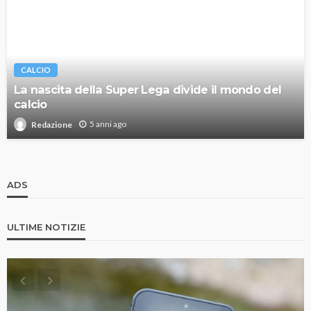
CALCIO
La nascita della Super Lega divide il mondo del
calcio
5 anni ago
Redazione
ADS
ULTIME NOTIZIE