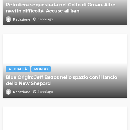
Petroliera sequestrata nel Golfo di Oman. Altre
navi in difficoltà. Accuse all’Iran
5 anni ago
Redazione
ATTUALITÀ
MONDO
Blue Origin: Jeff Bezos nello spazio con il lancio
della New Shepard
5 anni ago
Redazione