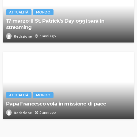
ATTUALITÀ
MONDO
17 marzo: il St. Patrick’s Day oggi sarà in
streaming
5 anni ago
Redazione
ATTUALITÀ
MONDO
Papa Francesco vola in missione di pace
5 anni ago
Redazione