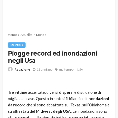
Home
Attualità
Mondo
MONDO
Piogge record ed inondazioni
negli Usa
11 anni ago
maltempo
USA
Redazione
Tre vittime accertate, diversi
dispersi
e distruzione di
migliaia di case. Questo in sintesi il bilancio di
inondazioni
da record
che si sono abbattute sul Texas, sull’Oklahoma e
su altri stati del
Midwest degli USA
. Le inondazioni sono
state causate dalla pioggia battente che ha interessato